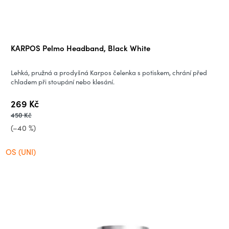
n
í
KARPOS Pelmo Headband, Black White
m
Lehká, pružná a prodyšná Karpos čelenka s potiskem, chrání před
p
chladem při stoupání nebo klesání.
269 Kč
r
450 Kč
o
(–40 %)
o
OS (UNI)
u
t
d