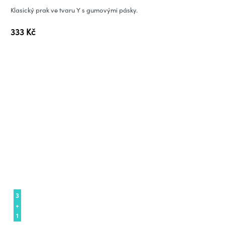
produktu
Klasický prak ve tvaru Y s gumovými pásky.
je
333 Kč
3,0
z
5
hvězdiček.
3
+
1