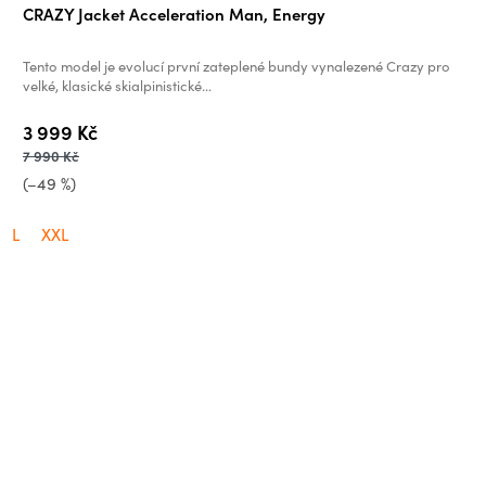
Průměrné
CRAZY Jacket Acceleration Man, Energy
hodnocení
produktu
Tento model je evolucí první zateplené bundy vynalezené Crazy pro
je
velké, klasické skialpinistické...
0,0
3 999 Kč
z
7 990 Kč
5
(–49 %)
hvězdiček.
L
XXL