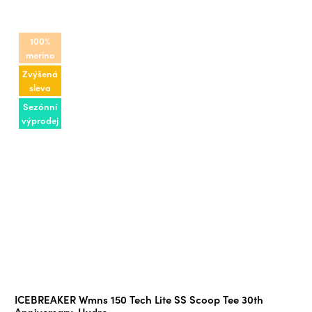
100%
merino
Zvýšená
sleva
Sezónní
výprodej
ICEBREAKER Wmns 150 Tech Lite SS Scoop Tee 30th
Anniversary, Hydro