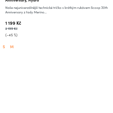
Naše nejuniverzálnější technické tričko s krátkým rukávem Scoop 30th
Anniversary z řady Merino...
1 199 Kč
2 199 Kč
(–45 %)
S
M