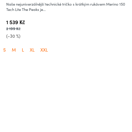
Naše nejuniverzálnější technické tričko s krátkým rukávem Merino 150
Tech Lite The Peaks je...
1 539 Kč
2 199 Kč
(–30 %)
S
M
L
XL
XXL