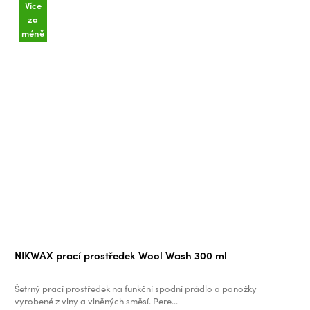
Více
za
méně
Průměrné
NIKWAX prací prostředek Wool Wash 300 ml
hodnocení
produktu
Šetrný prací prostředek na funkční spodní prádlo a ponožky
je
vyrobené z vlny a vlněných směsí. Pere...