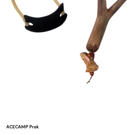
Průměrné
ACECAMP Prak
hodnocení