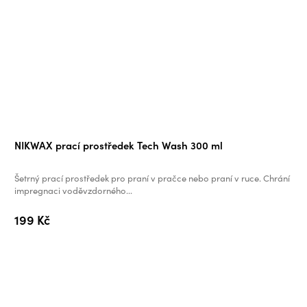
Průměrné
NIKWAX prací prostředek Tech Wash 300 ml
hodnocení
produktu
Šetrný prací prostředek pro praní v pračce nebo praní v ruce. Chrání
je
impregnaci voděvzdorného...
5,0
199 Kč
z
5
hvězdiček.