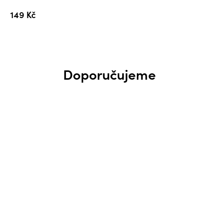
5,0
149 Kč
z
5
hvězdiček.
Doporučujeme