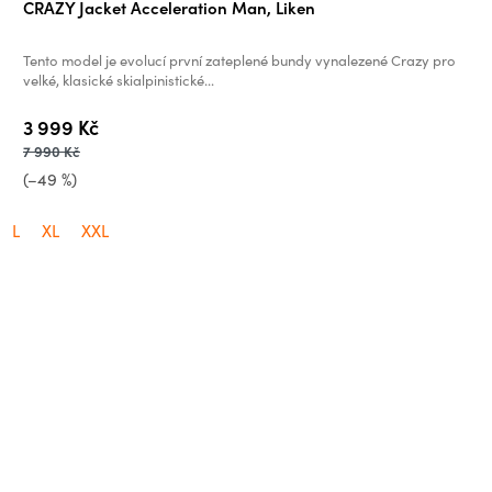
CRAZY Jacket Acceleration Man, Liken
Tento model je evolucí první zateplené bundy vynalezené Crazy pro
velké, klasické skialpinistické...
3 999 Kč
7 990 Kč
(–49 %)
L
XL
XXL