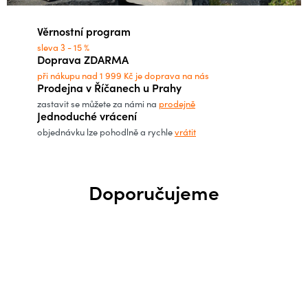
h
Věrnostní program
o
sleva 3 - 15 %
Doprava ZDARMA
p
při nákupu nad 1 999 Kč je doprava na nás
Prodejna v Říčanech u Prahy
zastavit se můžete za námi na
prodejně
s
Jednoduché vrácení
objednávku lze pohodlně a rychle
vrátit
.
c
Doporučujeme
z
–
e
s