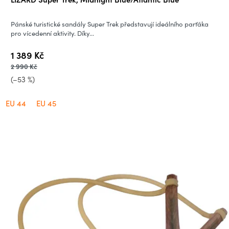
hodnocení
produktu
Pánské turistické sandály Super Trek představují ideálního parťáka
je
pro vícedenní aktivity. Díky...
5,0
1 389 Kč
z
2 990 Kč
5
(–53 %)
hvězdiček.
EU 44
EU 45