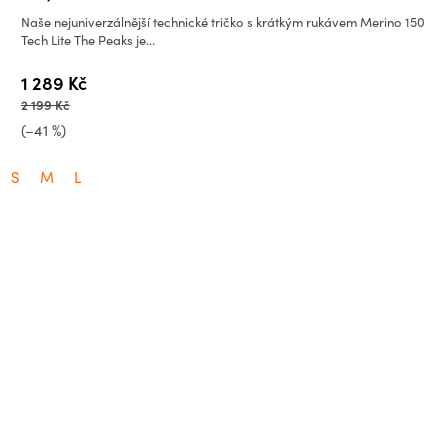
Naše nejuniverzálnější technické tričko s krátkým rukávem Merino 150
Tech Lite The Peaks je...
1 289 Kč
2 199 Kč
(–41 %)
S
M
L