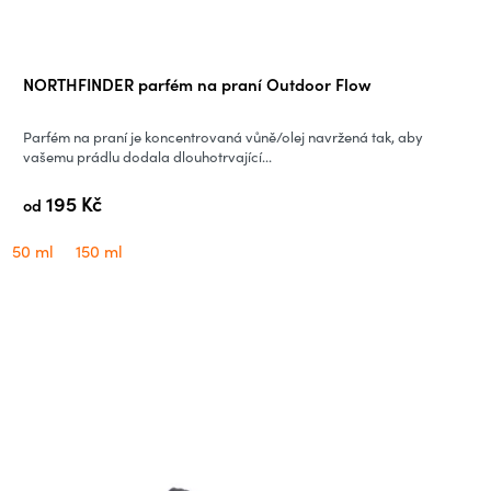
t
y
NORTHFINDER parfém na praní Outdoor Flow
a
Parfém na praní je koncentrovaná vůně/olej navržená tak, aby
vašemu prádlu dodala dlouhotrvající...
t
195 Kč
od
u
50 ml
150 ml
r
i
s
t
i