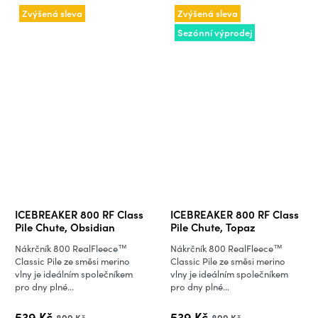
Zvýšená sleva
Zvýšená sleva
Sezónní výprodej
ICEBREAKER 800 RF Class
ICEBREAKER 800 RF Class
Pile Chute, Obsidian
Pile Chute, Topaz
Nákrčník 800 RealFleece™
Nákrčník 800 RealFleece™
Classic Pile ze směsi merino
Classic Pile ze směsi merino
vlny je ideálním společníkem
vlny je ideálním společníkem
pro dny plné...
pro dny plné...
539 Kč
539 Kč
899 Kč
899 Kč