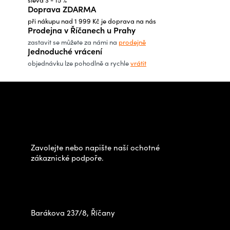
í
c
Doprava ZDARMA
í
při nákupu nad 1 999 Kč je doprava na nás
p
Prodejna v Říčanech u Prahy
r
zastavit se můžete za námi na
prodejně
Jednoduché vrácení
v
objednávku lze pohodlně a rychle
vrátit
k
y
Z
v
á
Potřebujete poradit s
ý
p
výběrem?
p
a
i
t
Zavolejte nebo napište naší ochotné
s
í
zákaznické podpoře.
u
Zastavte se za námi osobně
na prodejně
Barákova 237/8, Říčany
+420 778 480 522