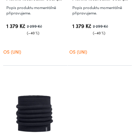
Black/Ecru Heather
Ecru Heather/Cumin
Popis produktu momentálně
Popis produktu momentálně
(vzorek)
(vzorek)
připravujeme.
připravujeme.
1 379 Kč
1 379 Kč
2 299 Kč
2 299 Kč
(–40 %)
(–40 %)
OS (UNI)
OS (UNI)