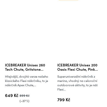
ICEBREAKER Unisex 260
ICEBREAKER Unisex 200
Tech Chute, Gritstone
Oasis Flexi Chute, Pink
Heather (vzorek)
Quartz
Hřejivější, dvojitá verze našeho
Superuniverzální nákrčník z
klasického Flexi nákrčníku, to je
merina, vhodný na celoroční
nákrčník Apex Chute,...
outdoorové aktivity, to je náš
Flexi...
649 Kč
899 Kč
799 Kč
(–27 %)