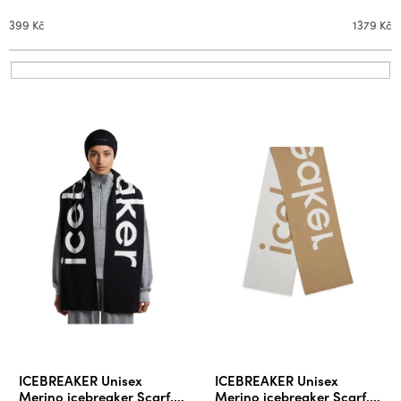
n
í
399
Kč
1379
Kč
p
r
V
o
ý
d
p
u
i
k
s
t
p
ů
r
o
d
u
k
t
ů
ICEBREAKER Unisex
ICEBREAKER Unisex
Merino icebreaker Scarf,
Merino icebreaker Scarf,