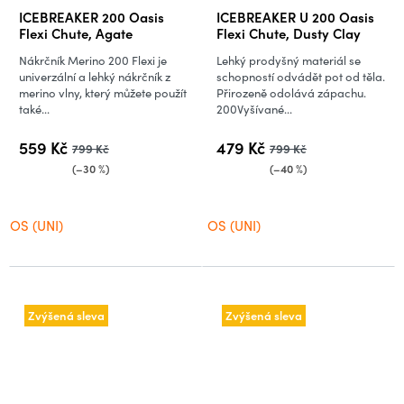
ICEBREAKER 200 Oasis
ICEBREAKER U 200 Oasis
Flexi Chute, Agate
Flexi Chute, Dusty Clay
Nákrčník Merino 200 Flexi je
Lehký prodyšný materiál se
univerzální a lehký nákrčník z
schopností odvádět pot od těla.
merino vlny, který můžete použít
Přirozeně odolává zápachu.
také...
200Vyšívané...
559 Kč
479 Kč
799 Kč
799 Kč
(–30 %)
(–40 %)
OS (UNI)
OS (UNI)
Zvýšená sleva
Zvýšená sleva