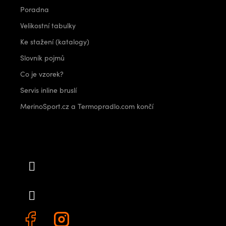
Poradna
Velikostní tabulky
Ke stažení (katalogy)
Slovník pojmů
Co je vzorek?
Servis inline bruslí
MerinoSport.cz a Termopradlo.com končí
Kontakt
info
@
outdoorshops.cz
+420 778 480 522