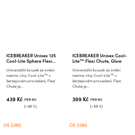
ICEBREAKER Unisex 125
ICEBREAKER Unisex Cool-
Cool-Lite Sphere Flexi
Lite™ Flexi Chute, Glow
Chute, Citrine (vzorek)
Univerzální kousek ze směsi
Univerzální kousek ze směsi
merino vlny Cool-Lite™ v
merino vlny Cool-Lite™ v
žerzejovém provedení, Flexi
žerzejovém provedení, Flexi
Chute je...
Chute je...
439 Kč
399 Kč
799 Kč
799 Kč
(–45 %)
(–50 %)
OS (UNI)
OS (UNI)