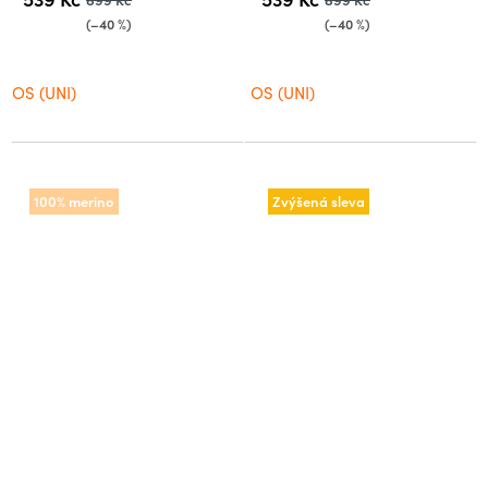
(–40 %)
(–40 %)
OS (UNI)
OS (UNI)
100% merino
Zvýšená sleva