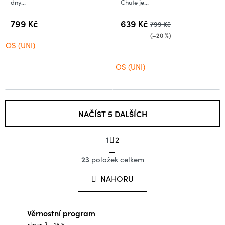
dny...
Chute je...
799 Kč
639 Kč
799 Kč
(–20 %)
OS (UNI)
OS (UNI)
NAČÍST 5 DALŠÍCH
S
1
t
2
O
r
á
23
položek celkem
v
n
l
k
NAHORU
o
á
v
d
á
Věrnostní program
a
n
sleva 3 - 15 %