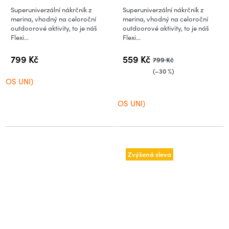
Loden
Superuniverzální nákrčník z
Superuniverzální nákrčník z
merina, vhodný na celoroční
merina, vhodný na celoroční
outdoorové aktivity, to je náš
outdoorové aktivity, to je náš
Flexi...
Flexi...
799 Kč
559 Kč
799 Kč
(–30 %)
OS UNI)
OS UNI)
Zvýšená sleva