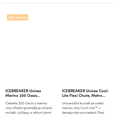
100% merino
ICEBREAKER Unisex
ICEBREAKER Unisex Cool-
Merino 200 Oasis
Lite Flexi Chute, Metro
Headband, Black
Heather
Čelenka 200 Oasis z merino
Univerzální kousek ze směsi
vlny střední gramáže je určena
merino vlny Cool-Lite™ v
na běh, výšlapy a aktivní zimní
žerzejovém provedení, Flexi