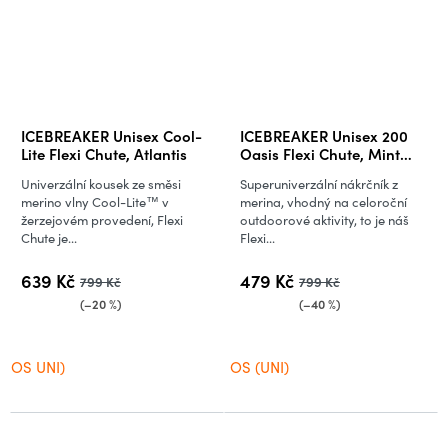
ICEBREAKER Unisex Cool-
ICEBREAKER Unisex 200
Lite Flexi Chute, Atlantis
Oasis Flexi Chute, Mint
(vzorek)
Univerzální kousek ze směsi
Superuniverzální nákrčník z
merino vlny Cool-Lite™ v
merina, vhodný na celoroční
žerzejovém provedení, Flexi
outdoorové aktivity, to je náš
Chute je...
Flexi...
639 Kč
479 Kč
799 Kč
799 Kč
(–20 %)
(–40 %)
OS UNI)
OS (UNI)