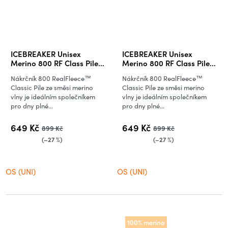
ICEBREAKER Unisex
ICEBREAKER Unisex
Merino 800 RF Class Pile
Merino 800 RF Class Pile
Chute, Midnight Navy
Chute, Black (vzorek)
Nákrčník 800 RealFleece™
Nákrčník 800 RealFleece™
(vzorek)
Classic Pile ze směsi merino
Classic Pile ze směsi merino
vlny je ideálním společníkem
vlny je ideálním společníkem
pro dny plné...
pro dny plné...
649 Kč
649 Kč
899 Kč
899 Kč
(–27 %)
(–27 %)
OS (UNI)
OS (UNI)
100% merino