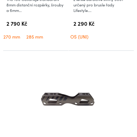
8mm distanční rozpěrky, šrouby
určený pro brusle řady
a 6mm...
Lifestyle....
2 790 Kč
2 290 Kč
270 mm
285 mm
OS (UNI)