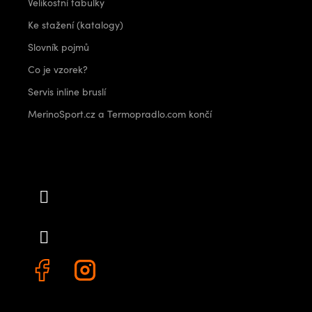
Velikostní tabulky
Ke stažení (katalogy)
Slovník pojmů
Co je vzorek?
Servis inline bruslí
MerinoSport.cz a Termopradlo.com končí
Kontakt
info
@
outdoorshops.cz
+420 778 480 522