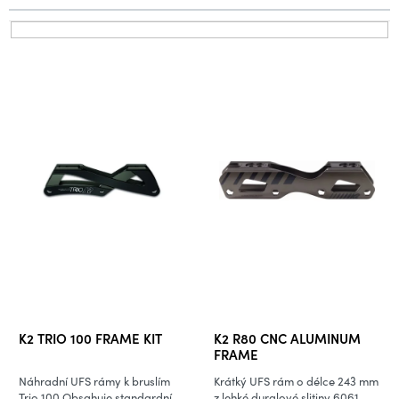
p
r
V
o
ý
d
p
u
i
k
s
t
p
ů
r
o
d
u
k
t
ů
K2 TRIO 100 FRAME KIT
K2 R80 CNC ALUMINUM
FRAME
Náhradní UFS rámy k bruslím
Krátký UFS rám o délce 243 mm
Trio 100 Obsahuje standardní
z lehké duralové slitiny 6061