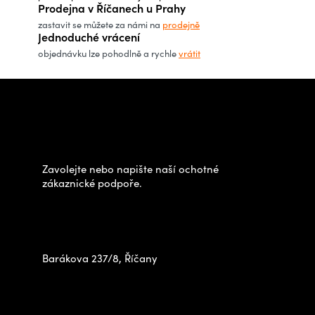
a
Prodejna v Říčanech u Prahy
c
zastavit se můžete za námi na
prodejně
Jednoduché vrácení
í
objednávku lze pohodlně a rychle
vrátit
p
r
Z
v
á
Potřebujete poradit s
k
p
výběrem?
y
a
v
t
Zavolejte nebo napište naší ochotné
ý
í
zákaznické podpoře.
p
Zastavte se za námi osobně
i
na prodejně
s
u
Barákova 237/8, Říčany
+420 778 480 522
info@outdoorshops.cz