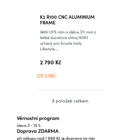
K2 R100 CNC ALUMINIUM
FRAME
Větší UFS rám o délce 311 mm z
lehké duralové slitiny 6061
určený pro brusle řady
Lifestyle....
2 790 Kč
OS (UNI)
3
položek celkem
O
v
Věrnostní program
l
sleva 3 - 15 %
á
Doprava ZDARMA
d
při nákupu nad 1 999 Kč je doprava na nás