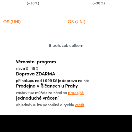
(–30 %)
(–30 %)
OS (UNI)
OS (UNI)
6
položek celkem
O
v
Věrnostní program
l
sleva 3 - 15 %
á
Doprava ZDARMA
d
při nákupu nad 1 999 Kč je doprava na nás
a
Prodejna v Říčanech u Prahy
c
zastavit se můžete za námi na
prodejně
Jednoduché vrácení
í
objednávku lze pohodlně a rychle
vrátit
p
r
Z
v
á
Potřebujete poradit s