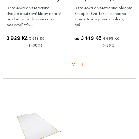
Tarragon
Ultralehká a všestranná -
Ultralehká a všestranná plachta
dvojité bouřkové klopy chrání
Escapist Evo Tarp se snadno
před větrem, deštěm nebo
staví s trekingovými holemi,
poskytují stín....
má...
3 929 Kč
3 149 Kč
5 619 Kč
od
4 499 Kč
(–30 %)
(–30 %)
M
L