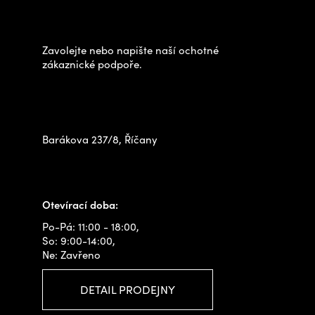
k
p
výběrem?
y
a
v
t
Zavolejte nebo napište naší ochotné
ý
í
zákaznické podpoře.
p
Zastavte se za námi osobně
i
na prodejně
s
u
Barákova 237/8, Říčany
+420 778 480 522
info@outdoorshops.cz
Otevírací doba:
Po-Pá: 11:00 - 18:00,
So: 9:00-14:00,
Ne: Zavřeno
DETAIL PRODEJNY