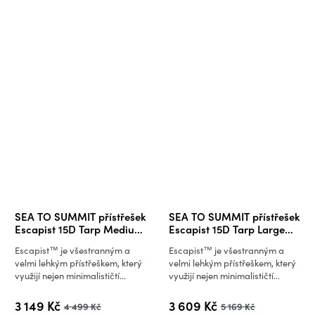
SEA TO SUMMIT přístřešek
SEA TO SUMMIT přístřešek
Escapist 15D Tarp Medium
Escapist 15D Tarp Large
2m x 2.6m
3m x 3m
Escapist™ je všestranným a
Escapist™ je všestranným a
velmi lehkým přístřeškem, který
velmi lehkým přístřeškem, který
využijí nejen minimalističtí...
využijí nejen minimalističtí...
3 149 Kč
3 609 Kč
4 499 Kč
5 169 Kč