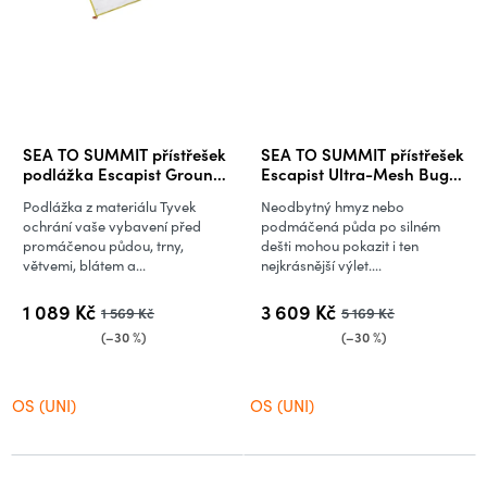
SEA TO SUMMIT přístřešek
SEA TO SUMMIT přístřešek
podlážka Escapist Ground
Escapist Ultra-Mesh Bug
Sheet
Tent
Podlážka z materiálu Tyvek
Neodbytný hmyz nebo
ochrání vaše vybavení před
podmáčená půda po silném
promáčenou půdou, trny,
dešti mohou pokazit i ten
větvemi, blátem a...
nejkrásnější výlet....
1 089 Kč
3 609 Kč
1 569 Kč
5 169 Kč
(–30 %)
(–30 %)
OS (UNI)
OS (UNI)