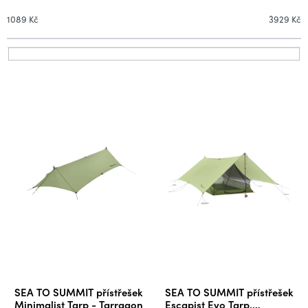
n
í
1089
Kč
3929
Kč
p
r
V
o
ý
d
p
u
i
k
s
t
p
ů
r
o
d
u
k
t
ů
SEA TO SUMMIT přístřešek
SEA TO SUMMIT přístřešek
Minimalist Tarp - Tarragon
Escapist Evo Tarp,