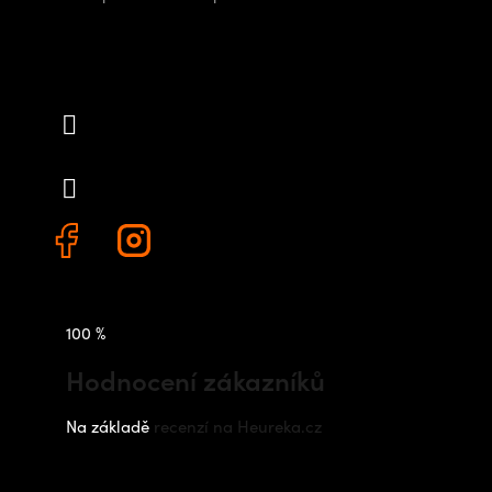
Kontakt
info
@
outdoorshops.cz
+420 778 480 522
100 %
Hodnocení zákazníků
Na základě
recenzí na Heureka.cz