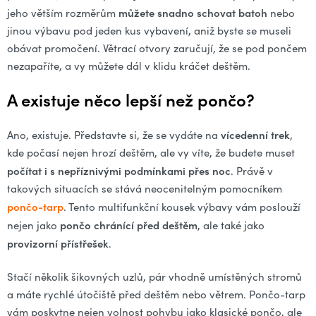
můžete snadno schovat batoh
jeho větším rozměrům
nebo
jinou výbavu pod jeden kus vybavení, aniž byste se museli
obávat promočení. Větrací otvory zaručují, že se pod pončem
nezapaříte, a vy můžete dál v klidu kráčet deštěm.
A existuje něco lepší než pončo?
vícedenní trek
Ano, existuje. Představte si, že se vydáte na
,
kde počasí nejen hrozí deštěm, ale vy víte, že budete muset
počítat i s
nepříznivými podmínkami přes noc
. Právě v
takových situacích se stává neocenitelným pomocníkem
pončo-tarp
. Tento multifunkční kousek výbavy vám poslouží
pončo chránící před deštěm
nejen jako
, ale také jako
provizorní přístřešek
.
Stačí několik šikovných uzlů, pár vhodně umístěných stromů
a máte rychlé útočiště před deštěm nebo větrem. Pončo-tarp
vám poskytne nejen volnost pohybu jako klasické pončo, ale