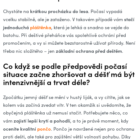
á
krátkou procházku do lesa
Chystáte na
. Počasí vypadá
d
stačí
vcelku stabilně, ale je zataženo. V takovém případě vám
a
jednoduchá
pláštěnka
, která je lehká a snadno se vejde do
c
batohu. Při deštivé přeháňce vás spolehlivě ochrání před
í
promočením, a vy si můžete bezstarostně užívat přírody. Není
p
základní ochrana před deštěm
třeba nic složitého – jen
.
r
v
Co když se podle předpovědi počasí
k
situace začne zhoršovat a déšť má být
y
intenzivnější a trvat déle?
v
ý
Zpočátku jemný déšť se mění v hustý liják, a vy cítíte, jak se
p
kolem vás začíná zvedat vítr. V ten okamžik si uvědomíte, že
i
obyčejná pláštěnka už nemusí stačit. Potřebujete něco, co
s
zajistí lepší krytí a pohodlí
vám
, a to je právě moment, kdy
u
oceníte kvalitní
pončo
. Pončo je navržené nejen pro ochranu
proti dešti, ale také pro zajištění větší volnosti pohybu. Díky