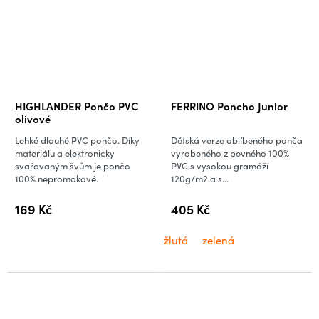
HIGHLANDER Pončo PVC
FERRINO Poncho Junior
olivové
Lehké dlouhé PVC pončo. Díky
Dětská verze oblíbeného ponča
materiálu a elektronicky
vyrobeného z pevného 100%
svařovaným švům je pončo
PVC s vysokou gramáží
100% nepromokavé.
120g/m2 a s...
169 Kč
405 Kč
žlutá
zelená