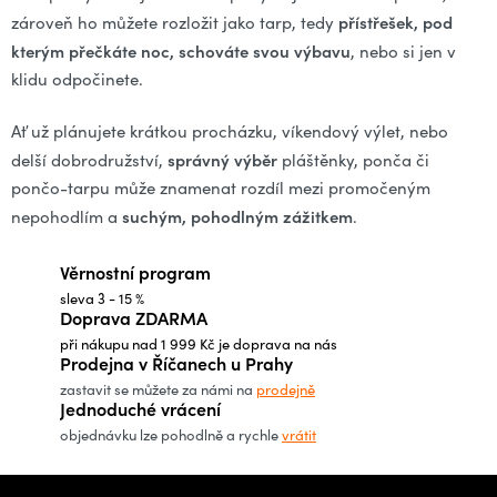
přístřešek, pod
zároveň ho můžete rozložit jako tarp, tedy
kterým přečkáte noc, schováte svou výbavu
, nebo si jen v
klidu odpočinete.
Ať už plánujete krátkou procházku, víkendový výlet, nebo
správný výběr
delší dobrodružství,
pláštěnky, ponča či
pončo-tarpu může znamenat rozdíl mezi promočeným
suchým, pohodlným zážitkem
nepohodlím a
.
Věrnostní program
sleva 3 - 15 %
Doprava ZDARMA
při nákupu nad 1 999 Kč je doprava na nás
Prodejna v Říčanech u Prahy
zastavit se můžete za námi na
prodejně
Jednoduché vrácení
objednávku lze pohodlně a rychle
vrátit
Z