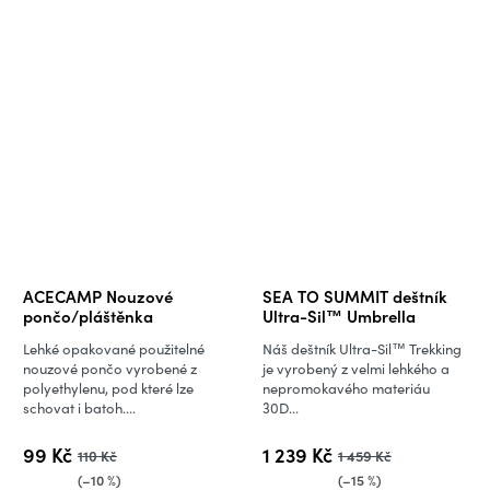
ACECAMP Nouzové
SEA TO SUMMIT deštník
pončo/pláštěnka
Ultra-Sil™ Umbrella
Lehké opakované použitelné
Náš deštník Ultra-Sil™ Trekking
nouzové pončo vyrobené z
je vyrobený z velmi lehkého a
polyethylenu, pod které lze
nepromokavého materiáu
schovat i batoh....
30D...
99 Kč
1 239 Kč
110 Kč
1 459 Kč
(–10 %)
(–15 %)