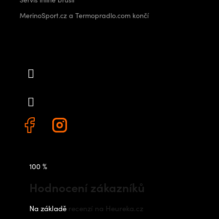
MerinoSport.cz a Termopradlo.com končí
Kontakt
info
@
outdoorshops.cz
+420 778 480 522
100 %
Hodnocení zákazníků
Na základě
recenzí na Heureka.cz