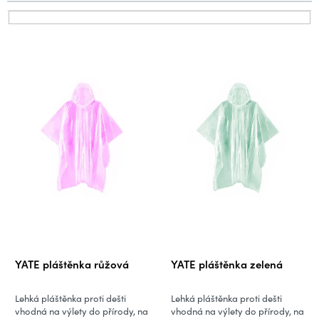
p
r
V
o
ý
d
p
u
i
k
s
t
p
ů
r
o
d
u
k
t
ů
YATE pláštěnka růžová
YATE pláštěnka zelená
Lehká pláštěnka proti dešti
Lehká pláštěnka proti dešti
vhodná na výlety do přírody, na
vhodná na výlety do přírody, na