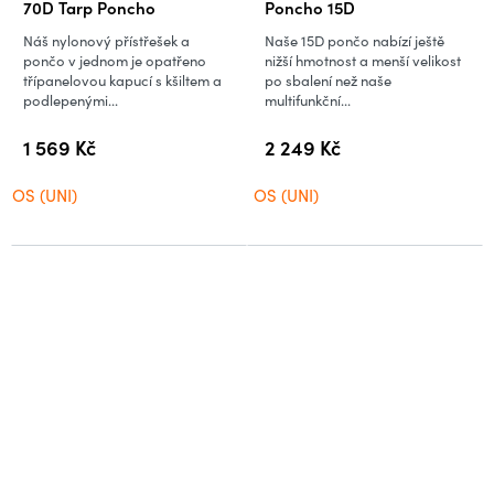
70D Tarp Poncho
Poncho 15D
Náš nylonový přístřešek a
Naše 15D pončo nabízí ještě
pončo v jednom je opatřeno
nižší hmotnost a menší velikost
třípanelovou kapucí s kšiltem a
po sbalení než naše
podlepenými...
multifunkční...
1 569 Kč
2 249 Kč
OS (UNI)
OS (UNI)