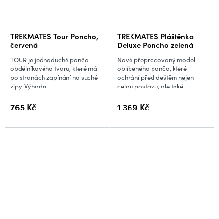
TREKMATES Tour Poncho,
TREKMATES Pláštěnka
červená
Deluxe Poncho zelená
TOUR je jednoduché pončo
Nově přepracovaný model
obdélníkového tvaru, které má
oblíbeného ponča, které
po stranách zapínání na suché
ochrání před deštěm nejen
zipy. Výhoda...
celou postavu, ale také...
765 Kč
1 369 Kč