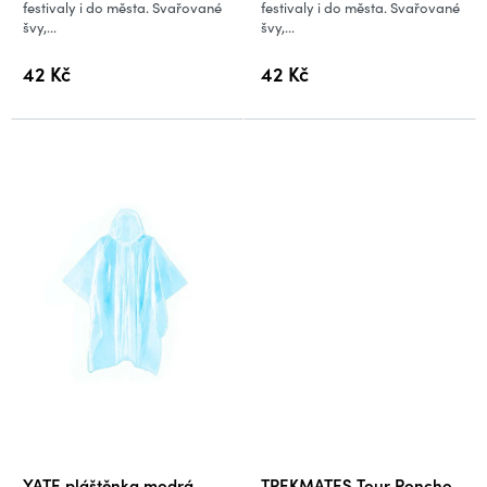
festivaly i do města. Svařované
festivaly i do města. Svařované
švy,...
švy,...
42 Kč
42 Kč
YATE pláštěnka modrá
TREKMATES Tour Poncho,