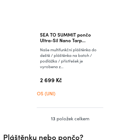
SEA TO SUMMIT pončo
Ultra-Sil Nano Tarp
Poncho
Naše multifunkční pláštěnka do
deště / pláštěnka na batoh /
podlážka / přístřešek je
vyrobena z...
2 699 Kč
OS (UNI)
13
položek celkem
O
v
Pláštěnku nebo pončo?
l