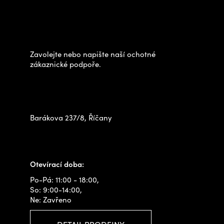
á
Potřebujete poradit s
p
výběrem?
a
t
Zavolejte nebo napište naší ochotné
í
zákaznické podpoře.
Zastavte se za námi osobně
na prodejně
Barákova 237/8, Říčany
+420 778 480 522
info@outdoorshops.cz
Otevírací doba:
Po-Pá: 11:00 - 18:00,
So: 9:00-14:00,
Ne: Zavřeno