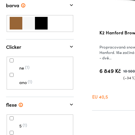
barva
K2 Hanford Brow
Clicker
Propracovaná snow
Hanford. Vše začíná
- dvě...
1
ne
6 849 Kč
10 500
(–34 %
1
ano
EU 40,5
flexe
1
5