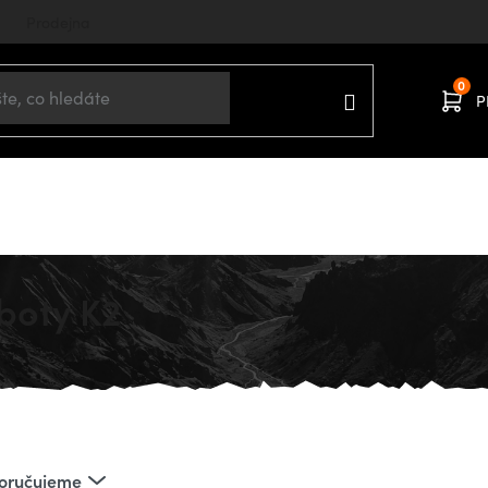
Prodejna
P
Domů
SNOWBOARDING
Muži
Boty
boty K2
oručujeme