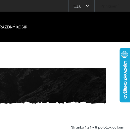
CZK
Přihlášení
RÁZDNÝ KOŠÍK
1
1
6
Stránka
z
-
položek celkem