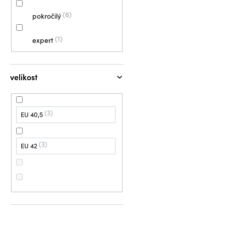
6
pokročilý
1
expert
velikost
3
EU 40,5
3
EU 42