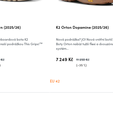
n (2025/26)
K2 Orton Dopamine (2025/26)
boardová bota K2
Nová podrážka? JO! Nová vnitřní botič
 naší podrážkou This Grips!™
Boty Orton nabízí tužší flexi a dvouzó
systém...
7 249 Kč
 Kč
11 250 Kč
)
(–35 %)
EU 42