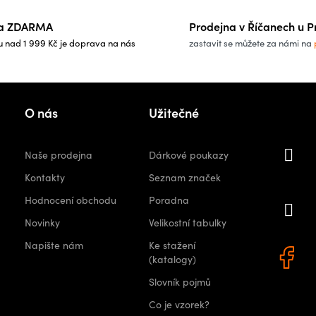
a ZDARMA
Prodejna v Říčanech u P
u nad 1 999 Kč je doprava na nás
zastavit se můžete za námi na
Kon
O nás
Užitečné
i
Naše prodejna
Dárkové poukazy
orshops.
Kontakty
Seznam značek
Hodnocení obchodu
Poradna
+
Novinky
Velikostní tabulky
0 522
Napište nám
Ke stažení
(katalogy)
Slovník pojmů
Co je vzorek?