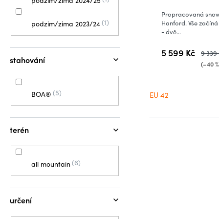
podzim/zima 2024/25
Propracovaná snow
1
Hanford. Vše začíná
podzim/zima 2023/24
- dvě...
5 599 Kč
9 339
stahování
(–40 %
5
BOA®
EU 42
terén
6
all mountain
určení