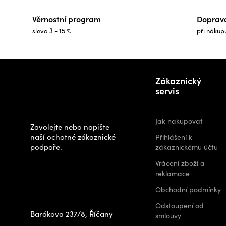
Věrnostní program
Doprav
sleva 3 - 15 %
při nákup
Z
Potřebujete
á
Zákaznický
poradit s
p
servis
výběrem?
a
t
Jak nakupovat
Zavolejte nebo napište
í
naší ochotné zákaznické
Přihlášení k
podpoře.
zákaznickému účtu
Zastavte se za
Vrácení zboží a
námi osobně na
reklamace
prodejně
Obchodní podmínky
Odstoupení od
Barákova 237/8, Říčany
smlouvy