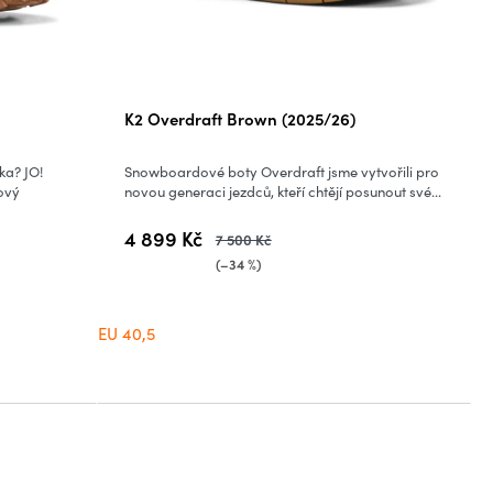
K2 Overdraft Brown (2025/26)
ka? JO!
Snowboardové boty Overdraft jsme vytvořili pro
nový
novou generaci jezdců, kteří chtějí posunout své...
4 899 Kč
7 500 Kč
(–34 %)
EU 40,5