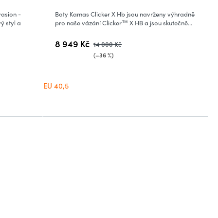
asion -
Boty Kamas Clicker X Hb jsou navrženy výhradně
ý styl a
pro naše vázání Clicker™ X HB a jsou skutečně...
8 949 Kč
14 000 Kč
(–36 %)
EU 40,5