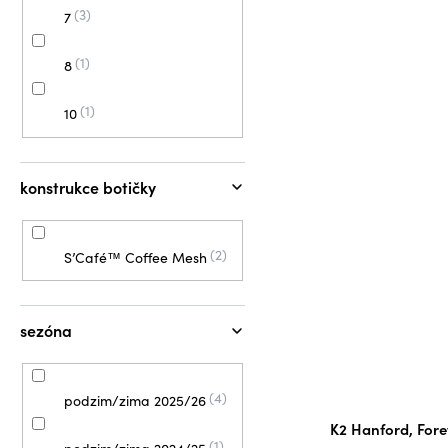
3
7
1
8
1
10
konstrukce botičky
2
S’Café™ Coffee Mesh
sezóna
4
podzim/zima 2025/26
K2 Hanford, Fore
1