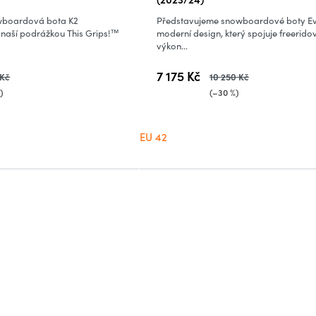
boardová bota K2
Představujeme snowboardové boty Ev
 naší podrážkou This Grips!™
moderní design, který spojuje freeridov
výkon...
7 175 Kč
 Kč
10 250 Kč
)
(–30 %)
EU 42
O
v
l
á
d
a
c