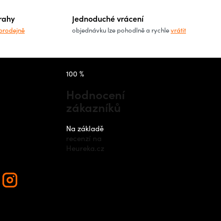
rahy
Jednoduché vrácení
prodejně
objednávku lze pohodlně a rychle
vrátit
takt
Instagram
100 %
Hodnocení
zákazníků
nfo
@
outdo
cz
Na základě
recenzí na
420 778 48
Heureka.cz