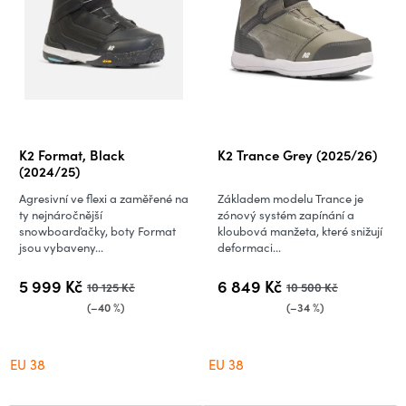
r
o
d
u
k
t
ů
K2 Format, Black
K2 Trance Grey (2025/26)
(2024/25)
Agresivní ve flexi a zaměřené na
Základem modelu Trance je
ty nejnáročnější
zónový systém zapínání a
snowboarďačky, boty Format
kloubová manžeta, které snižují
jsou vybaveny...
deformaci...
5 999 Kč
6 849 Kč
10 125 Kč
10 500 Kč
(–40 %)
(–34 %)
EU 38
EU 38