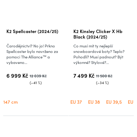
K2 Spellcaster (2024/25)
K2 Kinsley Clicker X Hb
Black (2024/25)
Čarodějnictví? No jo! Prkno
Co musí mít ty nejlepší
Spellcaster bylo navrženo za
snowboardové boty? Teplo?
pomoci The Alliance™ a
Pohodlí? Musí padnout? Být
vybaveno...
výkonné? Stylové?...
6 999 Kč
7 499 Kč
12 039 Kč
11 500 Kč
(–41 %)
(–34 %)
147 cm
EU 37
EU 38
EU 39,5
EU 