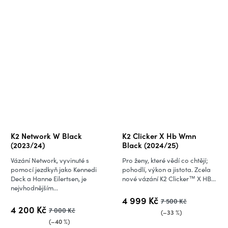
K2 Network W Black
K2 Clicker X Hb Wmn
(2023/24)
Black (2024/25)
Vázání Network, vyvinuté s
Pro ženy, které vědí co chtějí;
pomocí jezdkyň jako Kennedi
pohodlí, výkon a jistota. Zcela
Deck a Hanne Eilertsen, je
nové vázání K2 Clicker™ X HB...
nejvhodnějším...
4 999 Kč
7 500 Kč
4 200 Kč
7 000 Kč
(–33 %)
(–40 %)