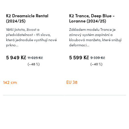
K2 Dreamsicle Rental
K2 Trance, Deep Blue -
(2024/25)
Loranne (2024/25)
Větší jistota, živost a
Základem modelu Trance je
předvídatelnost - tři slova,
zónový systém zapínání a
která jednoduše vystihují nové
kloubová manžeta, které snižují
prkno...
deformaci...
5 949 Kč
5 599 Kč
11 625 Kč
9 339 Kč
(–48 %)
(–40 %)
142 cm
EU 38