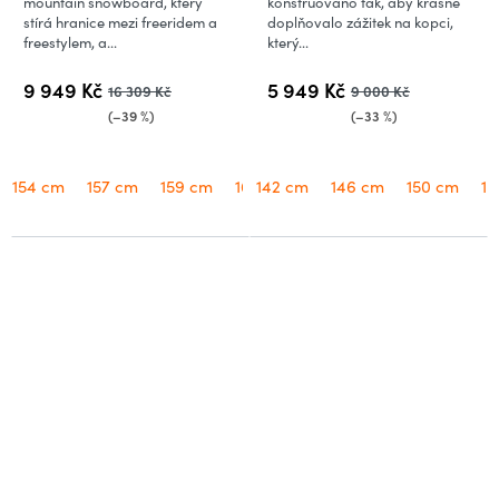
mountain snowboard, který
konstruováno tak, aby krásně
stírá hranice mezi freeridem a
doplňovalo zážitek na kopci,
freestylem, a...
který...
9 949 Kč
5 949 Kč
16 309 Kč
9 000 Kč
(–39 %)
(–33 %)
154 cm
157 cm
159 cm
162 cm
142 cm
146 cm
150 cm
15