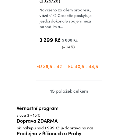
(2025/26)
Navrženo za cílem progresu,
vázání K2 Cassette poskytuje
jezdci dokonalé spojení mezi
pohodlím a...
3 299 Kč
5 000 Kč
(–34 %)
EU 36,5 - 42
EU 40,5 - 44,5
15
položek celkem
O
v
Věrnostní program
l
sleva 3 - 15 %
á
Doprava ZDARMA
d
při nákupu nad 1 999 Kč je doprava na nás
a
Prodejna v Říčanech u Prahy