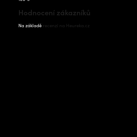
Hodnocení zákazníků
Na základě
recenzí na Heureka.cz
Instagram