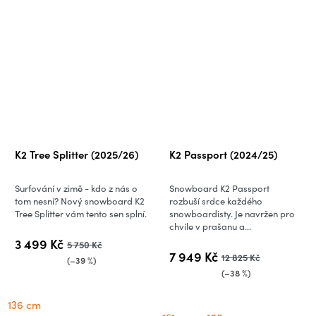
K2 Tree Splitter (2025/26)
K2 Passport (2024/25)
Surfování v zimě - kdo z nás o
Snowboard K2 Passport
tom nesní? Nový snowboard K2
rozbuší srdce každého
Tree Splitter vám tento sen splní.
snowboardisty. Je navržen pro
chvíle v prašanu a...
3 499 Kč
5 750 Kč
7 949 Kč
12 825 Kč
(–39 %)
(–38 %)
136 cm