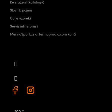
Ke stažení (katalogy)
Slovník pojmů
Co je vzorek?
Servis inline bruslí
MerinoSport.cz a Termopradlo.com končí
Kontakt
info
@
outdoorshops.cz
+420 778 480 522
100 %