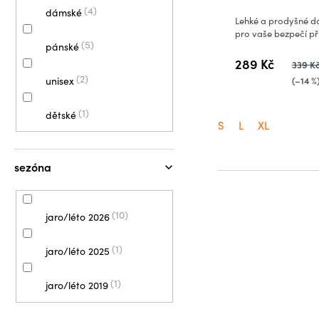
4
dámské
Lehké a prodyšné d
pro vaše bezpečí při
5
pánské
289 Kč
339 K
2
unisex
(–14 %
1
dětské
S
L
XL
sezóna
10
jaro/léto 2026
1
jaro/léto 2025
1
jaro/léto 2019