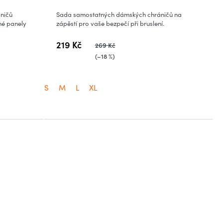
ničů
Sada samostatných dámských chráničů na
ané panely
zápěstí pro vaše bezpečí při bruslení.
219 Kč
269 Kč
(–18 %)
S
M
L
XL