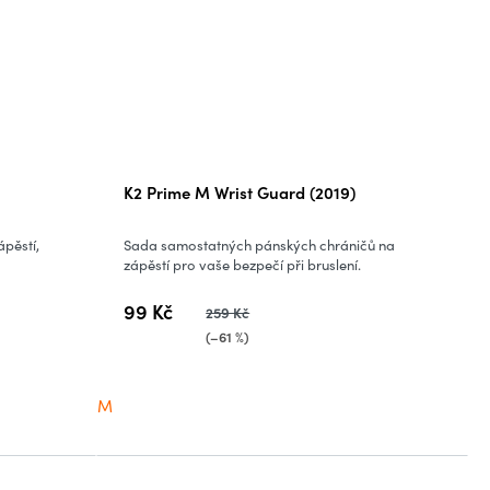
K2 Prime M Wrist Guard (2019)
pěstí,
Sada samostatných pánských chráničů na
zápěstí pro vaše bezpečí při bruslení.
99 Kč
259 Kč
(–61 %)
M