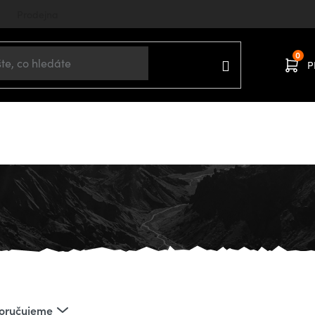
Prodejna
P
Domů
INLINE BRUSLE
Chrániče
oručujeme