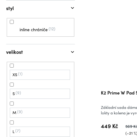
styl
12
inline chrániče
velikost
1
XS
K2 Prime W Pad 
9
S
Základní sada dámsk
9
M
lokty a kolena je vy
449 Kč
569 K
7
L
(–21 %