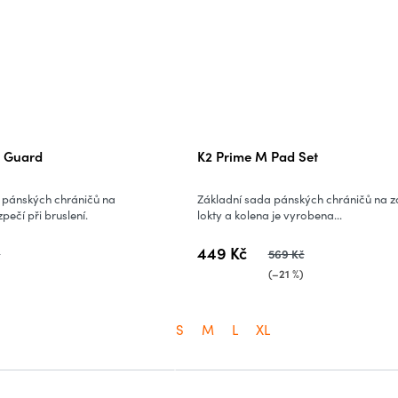
t Guard
K2 Prime M Pad Set
pánských chráničů na
Základní sada pánských chráničů na zá
pečí při bruslení.
lokty a kolena je vyrobena...
449 Kč
č
569 Kč
(–21 %)
S
M
L
XL