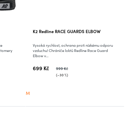
K2 Redline RACE GUARDS ELBOW
je
Vysoká rychlost, ochrana proti nízkému odporu
stomery
vzduchu! Chrániče loktů Redline Race Guard
Elbow v...
699 Kč
999 Kč
(–30 %)
M