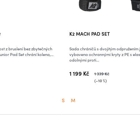
t
K2 MACH PAD SET
st z bruslení bez zbytečných
Sada chráničů s dvojitým odpružením 
unior Pad Set chrání kolena,...
vybavena ochrannými kryty z PE s ela
odolnými proti...
1 199 Kč
1 339 Kč
(–10 %)
S
M