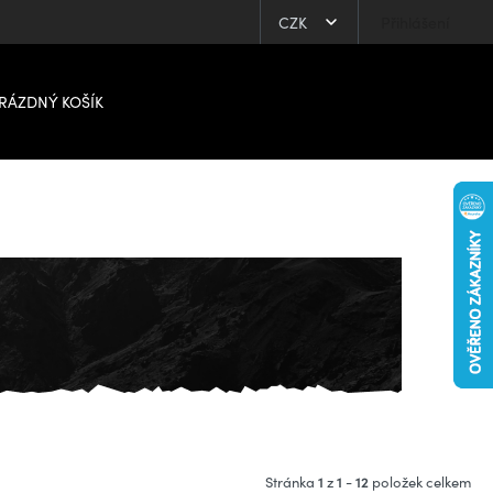
CZK
Přihlášení
RÁZDNÝ KOŠÍK
1
1
12
Stránka
z
-
položek celkem