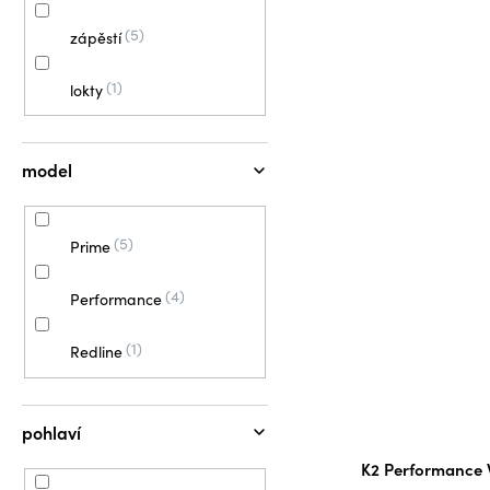
5
zápěstí
1
lokty
model
5
Prime
4
Performance
1
Redline
pohlaví
K2 Performance 