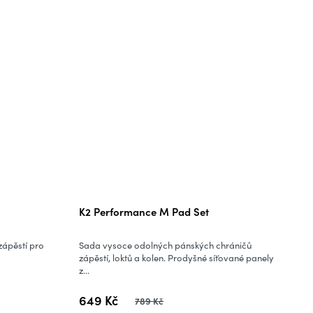
K2 Performance M Pad Set
zápěstí pro
Sada vysoce odolných pánských chráničů
zápěstí, loktů a kolen. Prodyšné síťované panely
z...
649 Kč
789 Kč