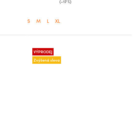
(–17 %)
S
M
L
XL
VÝPRODEJ
Zvýšená sleva