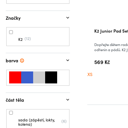
Značky
K2 Junior Pad Se
12
K2
Dopřejte dětem rado
odřenin a pádů. K2 J
barva
569 Kč
XS
část těla
sada (zápěstí, lokty,
6
kolena)