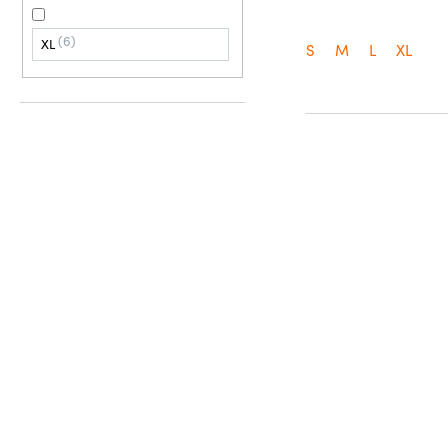
6
XL
S
M
L
XL