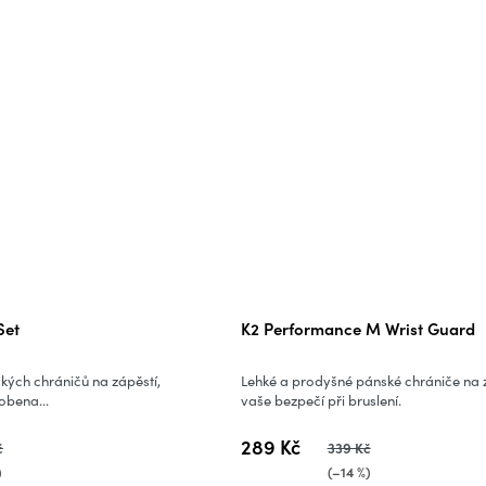
Set
K2 Performance M Wrist Guard
ých chráničů na zápěstí,
Lehké a prodyšné pánské chrániče na 
robena...
vaše bezpečí při bruslení.
289 Kč
č
339 Kč
)
(–14 %)