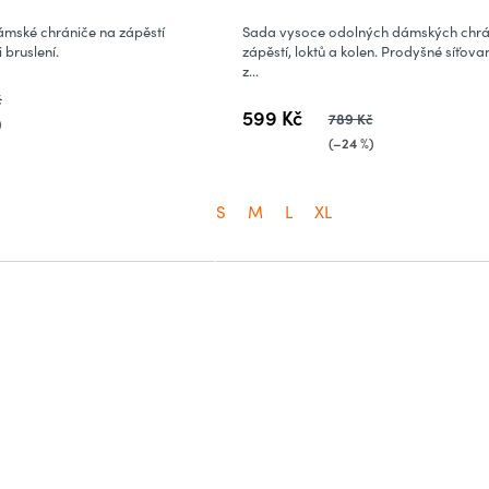
ámské chrániče na zápěstí
Sada vysoce odolných dámských chrá
 bruslení.
zápěstí, loktů a kolen. Prodyšné síťov
z...
č
599 Kč
789 Kč
)
(–24 %)
S
M
L
XL