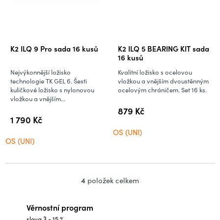
K2 ILQ 9 Pro sada 16 kusů
K2 ILQ 5 BEARING KIT sada
16 kusů
Nejvýkonnější ložisko
Kvalitní ložisko s ocelovou
technologie TK GEL 6. Šesti
vložkou a vnějším dvoustěnným
kuličkové ložisko s nylonovou
ocelovým chráničem. Set 16 ks.
vložkou a vnějším...
879 Kč
1 790 Kč
OS (UNI)
OS (UNI)
4
položek celkem
O
v
Věrnostní program
l
sleva 3 - 15 %