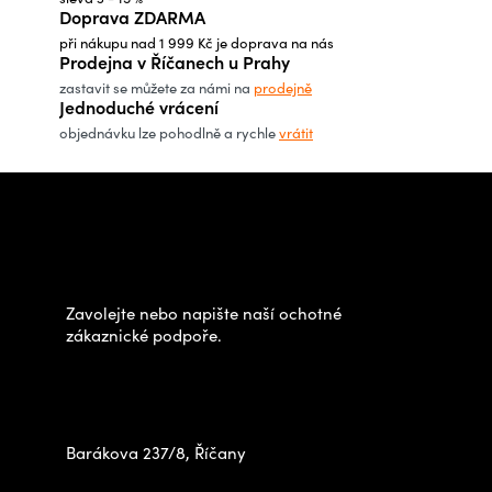
á
Doprava ZDARMA
d
při nákupu nad 1 999 Kč je doprava na nás
a
Prodejna v Říčanech u Prahy
c
zastavit se můžete za námi na
prodejně
Jednoduché vrácení
í
objednávku lze pohodlně a rychle
vrátit
p
r
Z
v
á
Potřebujete poradit s
k
p
výběrem?
y
a
v
t
Zavolejte nebo napište naší ochotné
ý
í
zákaznické podpoře.
p
Zastavte se za námi osobně
i
na prodejně
s
u
Barákova 237/8, Říčany
+420 778 480 522