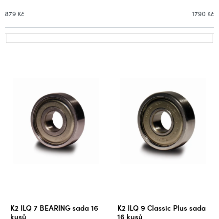
n
í
879
Kč
1790
Kč
p
r
V
o
ý
d
p
u
i
k
s
t
p
ů
r
o
d
u
k
t
ů
K2 ILQ 7 BEARING sada 16
K2 ILQ 9 Classic Plus sada
kusů
16 kusů