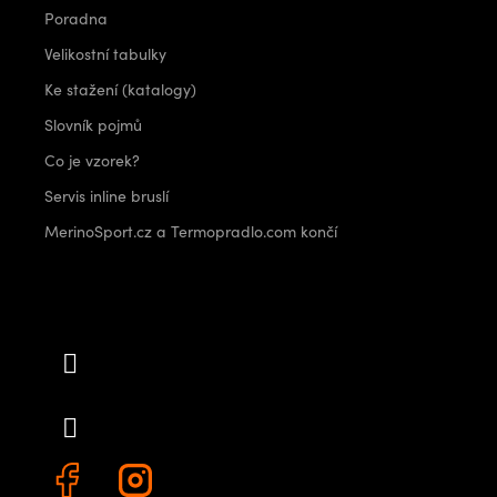
Poradna
Velikostní tabulky
Ke stažení (katalogy)
Slovník pojmů
Co je vzorek?
Servis inline bruslí
MerinoSport.cz a Termopradlo.com končí
Kontakt
info
@
outdoorshops.cz
+420 778 480 522