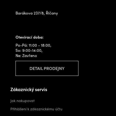
na prodejně
s
u
Barákova 237/8, Říčany
+420 778 480 522
info@outdoorshops.cz
Otevírací doba:
Po-Pá: 11:00 - 18:00,
So: 9:00-14:00,
Ne: Zavřeno
DETAIL PRODEJNY
Zákaznický servis
Jak nakupovat
Přihlášení k zákaznickému účtu