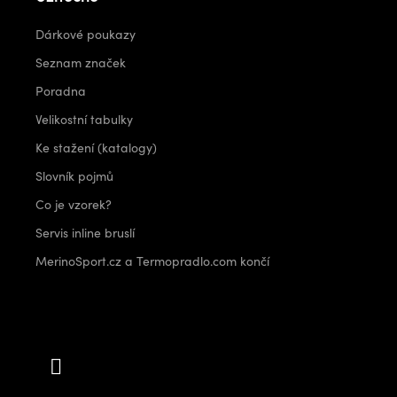
Dárkové poukazy
Seznam značek
Poradna
Velikostní tabulky
Ke stažení (katalogy)
Slovník pojmů
Co je vzorek?
Servis inline bruslí
MerinoSport.cz a Termopradlo.com končí
Kontakt
info
@
outdoorshops.cz