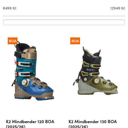
n
í
8499
Kč
12949
Kč
p
r
V
o
ý
d
BOA
BOA
p
u
i
k
s
t
p
ů
r
o
d
u
k
t
ů
K2 Mindbender 120 BOA
K2 Mindbender 130 BOA
(2025/26)
(2025/26)