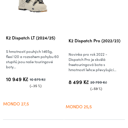
Průměrné
K2 Dispatch LT (2024/25)
K2 Dispatch Pro (2022/23)
hodnocení
produktu
S hmotností pouhých 1465g,
Novinka pro rok 2022 -
je
flexí 120 a rozsahem pohybu 60
Dispatch Pro je skvělá
stupňů jsou naše touringové
4,5
freetouringová bota s
boty...
hmotností lehce převyšující...
z
5
10 949 Kč
16 875 Kč
8 499 Kč
20 799 Kč
hvězdiček.
(–35 %)
(–59 %)
MONDO 27,5
MONDO 25,5