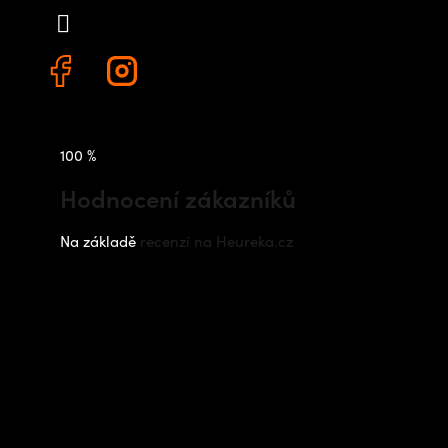
+420 778 480 522
100 %
Hodnocení zákazníků
Na základě
recenzí na Heureka.cz
Instagram