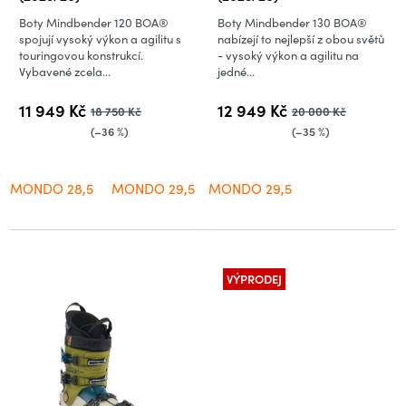
Boty Mindbender 120 BOA®
Boty Mindbender 130 BOA®
spojují vysoký výkon a agilitu s
nabízejí to nejlepší z obou světů
touringovou konstrukcí.
- vysoký výkon a agilitu na
Vybavené zcela...
jedné...
11 949 Kč
12 949 Kč
18 750 Kč
20 000 Kč
(–36 %)
(–35 %)
MONDO 28,5
MONDO 29,5
MONDO 29,5
VÝPRODEJ