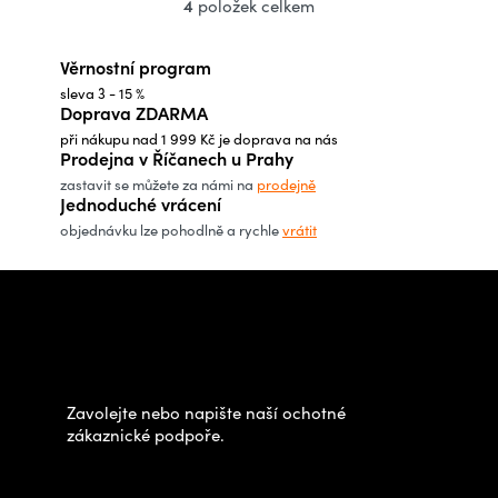
4
položek celkem
O
v
Věrnostní program
l
sleva 3 - 15 %
á
Doprava ZDARMA
d
při nákupu nad 1 999 Kč je doprava na nás
a
Prodejna v Říčanech u Prahy
c
zastavit se můžete za námi na
prodejně
Jednoduché vrácení
í
objednávku lze pohodlně a rychle
vrátit
p
r
Z
v
á
Potřebujete poradit s
k
p
výběrem?
y
a
v
t
Zavolejte nebo napište naší ochotné
ý
í
zákaznické podpoře.
p
Zastavte se za námi osobně
i