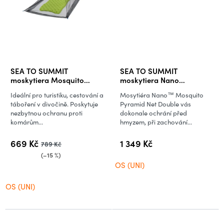
SEA TO SUMMIT
SEA TO SUMMIT
moskytiera Mosquito
moskytiera Nano
Pyramid Net Single
Mosquito Pyramid Net
Ideální pro turistiku, cestování a
Mosytiéra Nano™ Mosquito
Double
táboření v divočině. Poskytuje
Pyramid Net Double vás
nezbytnou ochranu proti
dokonale ochrání před
komárům...
hmyzem, při zachování...
669 Kč
1 349 Kč
789 Kč
(–15 %)
OS (UNI)
OS (UNI)