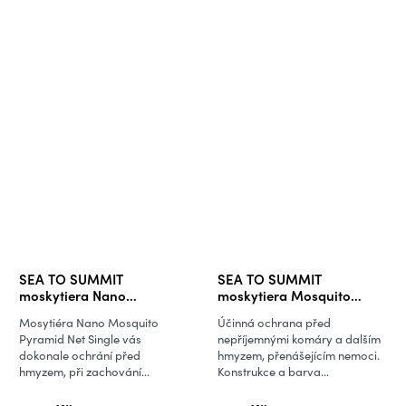
SEA TO SUMMIT
SEA TO SUMMIT
moskytiera Nano
moskytiera Mosquito
Mosquito Pyramid Net
Headnet
Mosytiéra Nano Mosquito
Účinná ochrana před
Single
Pyramid Net Single vás
nepříjemnými komáry a dalším
dokonale ochrání před
hmyzem, přenášejícím nemoci.
hmyzem, při zachování...
Konstrukce a barva...