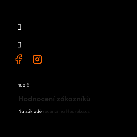
Kontakt
info
@
outdoorshops.cz
+420 778 480 522
100 %
Hodnocení zákazníků
Na základě
recenzí na Heureka.cz