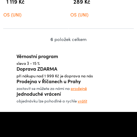
1 119 Kč
289 Kč
OS (UNI)
OS (UNI)
6
položek celkem
O
v
Věrnostní program
l
sleva 3 - 15 %
á
Doprava ZDARMA
d
při nákupu nad 1 999 Kč je doprava na nás
a
Prodejna v Říčanech u Prahy
c
zastavit se můžete za námi na
prodejně
Jednoduché vrácení
í
objednávku lze pohodlně a rychle
vrátit
p
r
Z
v
á
Potřebujete poradit s
k
p
výběrem?