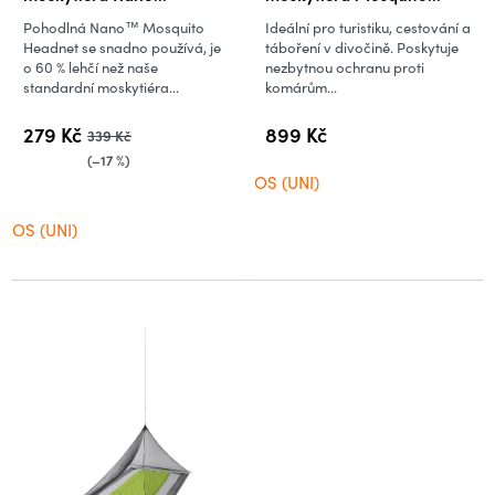
Mosquito Headnet
Pyramid Net Double
Pohodlná Nano™ Mosquito
Ideální pro turistiku, cestování a
Headnet se snadno používá, je
táboření v divočině. Poskytuje
o 60 % lehčí než naše
nezbytnou ochranu proti
standardní moskytiéra...
komárům...
279 Kč
899 Kč
339 Kč
(–17 %)
OS (UNI)
OS (UNI)