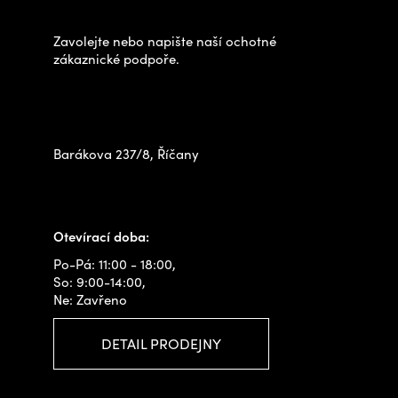
y
a
v
t
Zavolejte nebo napište naší ochotné
ý
í
zákaznické podpoře.
p
Zastavte se za námi osobně
i
na prodejně
s
u
Barákova 237/8, Říčany
+420 778 480 522
info@outdoorshops.cz
Otevírací doba:
Po-Pá: 11:00 - 18:00,
So: 9:00-14:00,
Ne: Zavřeno
DETAIL PRODEJNY