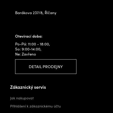
na prodejně
s
u
Barákova 237/8, Říčany
+420 778 480 522
info@outdoorshops.cz
Otevírací doba:
Po-Pá: 11:00 - 18:00,
So: 9:00-14:00,
Ne: Zavřeno
DETAIL PRODEJNY
Zákaznický servis
Jak nakupovat
Přihlášení k zákaznickému účtu