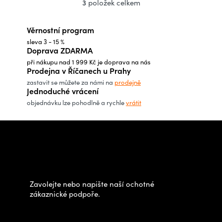
3
položek celkem
O
v
Věrnostní program
l
sleva 3 - 15 %
á
Doprava ZDARMA
d
při nákupu nad 1 999 Kč je doprava na nás
a
Prodejna v Říčanech u Prahy
c
zastavit se můžete za námi na
prodejně
Jednoduché vrácení
í
objednávku lze pohodlně a rychle
vrátit
p
r
Z
v
á
Potřebujete poradit s
k
p
výběrem?
y
a
v
t
Zavolejte nebo napište naší ochotné
ý
í
zákaznické podpoře.
p
Zastavte se za námi osobně
i