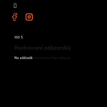
+420 778 480 522
100 %
Hodnocení zákazníků
Na základě
recenzí na Heureka.cz
Instagram