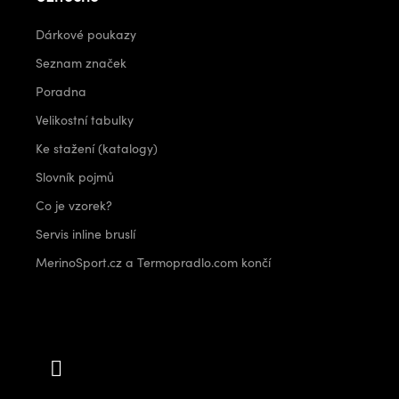
Dárkové poukazy
Seznam značek
Poradna
Velikostní tabulky
Ke stažení (katalogy)
Slovník pojmů
Co je vzorek?
Servis inline bruslí
MerinoSport.cz a Termopradlo.com končí
Kontakt
info
@
outdoorshops.cz