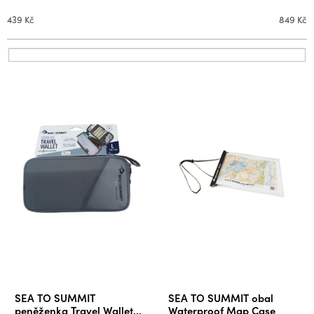
n
í
439
Kč
849
Kč
p
r
V
o
ý
d
p
u
i
k
s
t
p
ů
r
o
d
u
k
t
ů
SEA TO SUMMIT
SEA TO SUMMIT obal
peněženka Travel Wallet
Waterproof Map Case