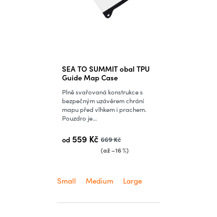
SEA TO SUMMIT obal TPU
Guide Map Case
Plně svařovaná konstrukce s
bezpečným uzávěrem chrání
mapu před vlhkem i prachem.
Pouzdro je...
559 Kč
od
669 Kč
(až –16 %)
Small
Medium
Large