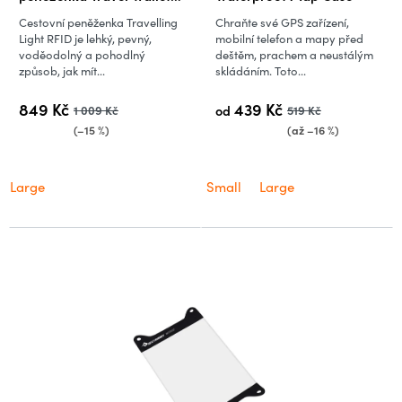
RFID Large
Cestovní peněženka Travelling
Chraňte své GPS zařízení,
Light RFID je lehký, pevný,
mobilní telefon a mapy před
voděodolný a pohodlný
deštěm, prachem a neustálým
způsob, jak mít...
skládáním. Toto...
849 Kč
439 Kč
1 009 Kč
od
519 Kč
(–15 %)
(až –16 %)
Large
Small
Large