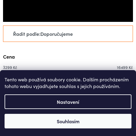
Ř
Řadit podle:
Doporučujeme
a
z
e
Cena
n
í
3299
Kč
16499
Kč
p
Tento web používá soubory cookie. Dalším procházením
r
tohoto webu vyjadřujete souhlas s jejich používáním.
V
o
ý
d
Nastavení
p
u
i
k
s
Souhlasím
t
p
ů