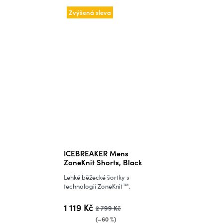
Zvýšená sleva
ICEBREAKER Mens
ZoneKnit Shorts, Black
Lehké běžecké šortky s
technologií ZoneKnit™.
1 119 Kč
2 799 Kč
(–60 %)