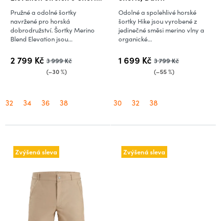
Obsidian
Pružné a odolné šortky
Odolné a spolehlivé horské
navržené pro horská
šortky Hike jsou vyrobené z
dobrodružství. Šortky Merino
jedinečné směsi merino vlny a
Blend Elevation jsou...
organické...
2 799 Kč
1 699 Kč
3 999 Kč
3 799 Kč
(–30 %)
(–55 %)
32
34
36
38
30
32
38
Zvýšená sleva
Zvýšená sleva