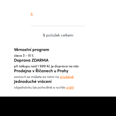
S
5
položek celkem
O
v
Věrnostní program
l
sleva 3 - 15 %
á
Doprava ZDARMA
d
při nákupu nad 1 999 Kč je doprava na nás
a
Prodejna v Říčanech u Prahy
c
zastavit se můžete za námi na
prodejně
Jednoduché vrácení
í
objednávku lze pohodlně a rychle
vrátit
p
r
Z
v
á
Potřebujete poradit s
k
p