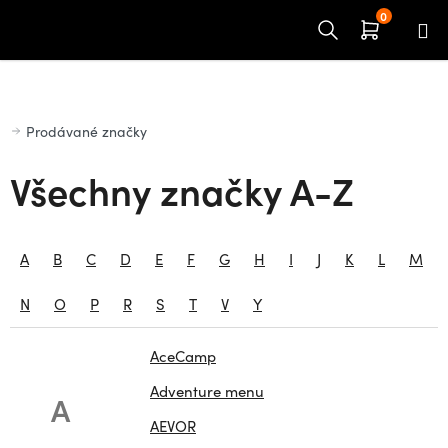
Přejít
na
obsah
Domů
Prodávané značky
Všechny značky A-Z
A
B
C
D
E
F
G
H
I
J
K
L
M
N
O
P
R
S
T
V
Y
AceCamp
Adventure menu
A
AEVOR