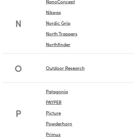
NanoConcept
Nikwax
N
Nordic Grip
North Trappers
Northfinder
O
Outdoor Research
Patagonia
PAYPER
P
Picture
Powderhorn
Primus