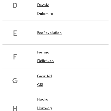
D
Devold
Dolomite
E
EcoRevolution
Ferrino
F
Fjällräven
Gear Aid
G
GSI
Haaku
H
Hanwag