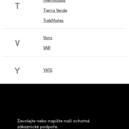
thermopad
T
Tierra Verde
TrekMates
Vans
V
VAR
Y
YATE
Z
á
Potřebujete poradit s
p
výběrem?
a
t
Zavolejte nebo napište naší ochotné
í
zákaznické podpoře.