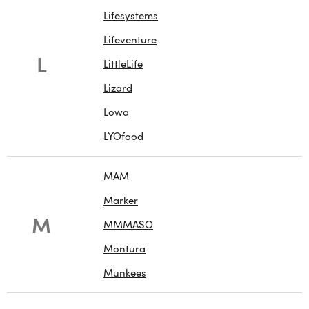
Lifesystems
Lifeventure
L
LittleLife
Lizard
Lowa
LYOfood
MAM
Marker
M
MMMASO
Montura
Munkees