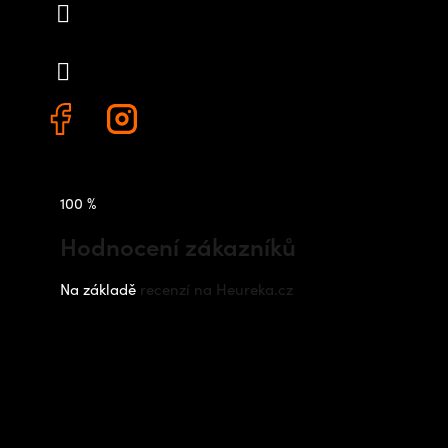
info
@
outdoorshops.cz
+420 778 480 522
100 %
Hodnocení zákazníků
Na základě
recenzí na Heureka.cz
Instagram