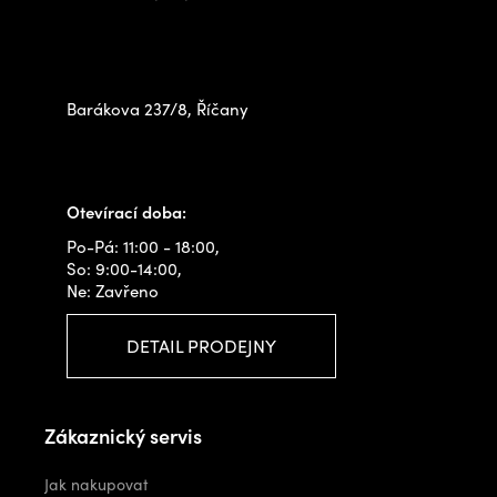
Zastavte se za námi osobně
na prodejně
Barákova 237/8, Říčany
+420 778 480 522
info@outdoorshops.cz
Otevírací doba:
Po-Pá: 11:00 - 18:00,
So: 9:00-14:00,
Ne: Zavřeno
DETAIL PRODEJNY
Zákaznický servis
Jak nakupovat