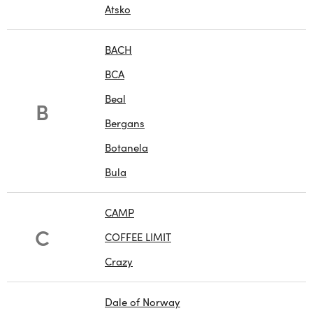
Atsko
BACH
BCA
Beal
B
Bergans
Botanela
Bula
CAMP
C
COFFEE LIMIT
Crazy
Dale of Norway