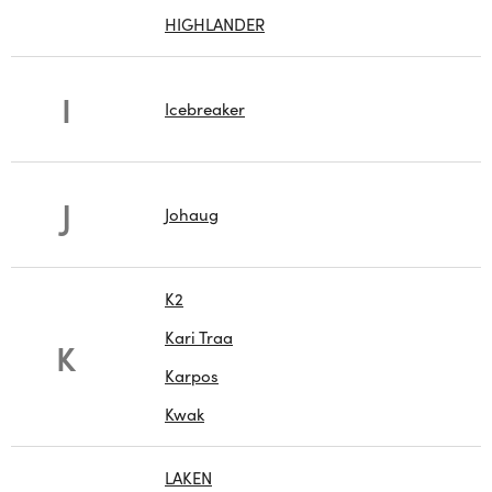
HIGHLANDER
I
Icebreaker
J
Johaug
K2
Kari Traa
K
Karpos
Kwak
LAKEN