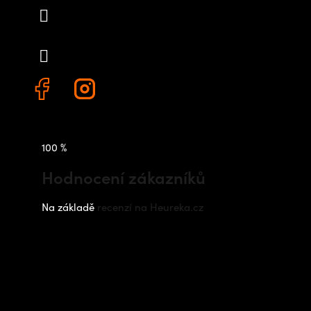
info
@
outdoorshops.cz
+420 778 480 522
100 %
Hodnocení zákazníků
Na základě
recenzí na Heureka.cz
Instagram