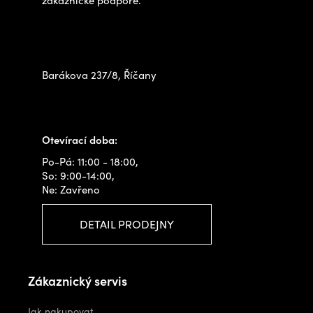
Zastavte se za námi osobně
na prodejně
Barákova 237/8, Říčany
+420 778 480 522
info@outdoorshops.cz
Otevírací doba:
Po-Pá: 11:00 - 18:00,
So: 9:00-14:00,
Ne: Zavřeno
DETAIL PRODEJNY
Zákaznický servis
Jak nakupovat