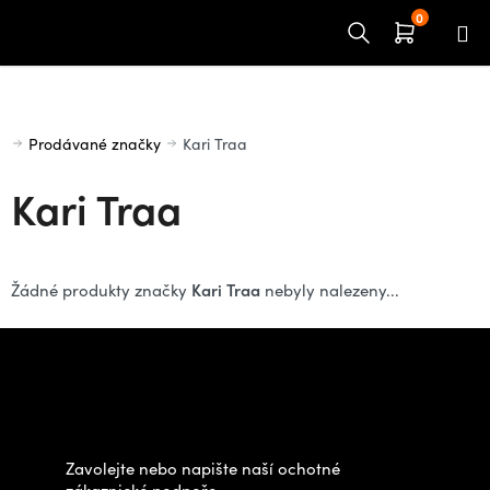
Přejít
na
obsah
Domů
Prodávané značky
Kari Traa
Kari Traa
Kari Traa
Žádné produkty značky
nebyly nalezeny...
Z
á
Potřebujete poradit s
p
výběrem?
a
t
Zavolejte nebo napište naší ochotné
í
zákaznické podpoře.