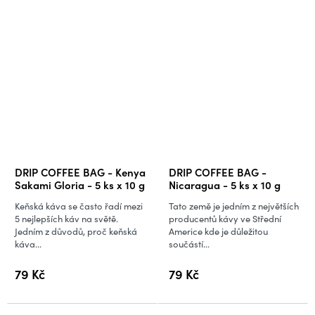
DRIP COFFEE BAG - Kenya
DRIP COFFEE BAG -
Sakami Gloria - 5 ks x 10 g
Nicaragua - 5 ks x 10 g
Keňská káva se často řadí mezi
Tato země je jedním z největších
5 nejlepších káv na světě.
producentů kávy ve Střední
Jedním z důvodů, proč keňská
Americe kde je důležitou
káva...
součástí...
79 Kč
79 Kč