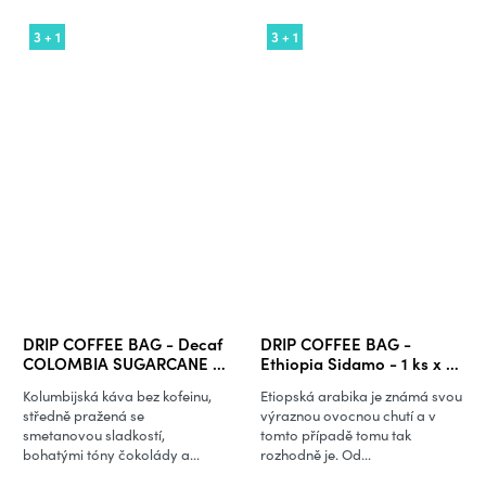
3 + 1
3 + 1
DRIP COFFEE BAG - Decaf
DRIP COFFEE BAG -
COLOMBIA SUGARCANE -
Ethiopia Sidamo - 1 ks x 10
1 ks x 10 g
g
Kolumbijská káva bez kofeinu,
Etiopská arabika je známá svou
středně pražená se
výraznou ovocnou chutí a v
smetanovou sladkostí,
tomto případě tomu tak
bohatými tóny čokolády a...
rozhodně je. Od...