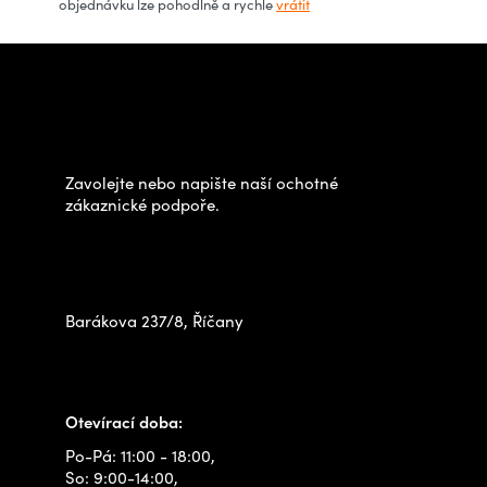
objednávku lze pohodlně a rychle
vrátit
k
y
Z
v
á
Potřebujete poradit s
ý
p
výběrem?
p
a
i
t
Zavolejte nebo napište naší ochotné
s
í
zákaznické podpoře.
u
Zastavte se za námi osobně
na prodejně
Barákova 237/8, Říčany
+420 778 480 522
info@outdoorshops.cz
Otevírací doba:
Po-Pá: 11:00 - 18:00,
So: 9:00-14:00,