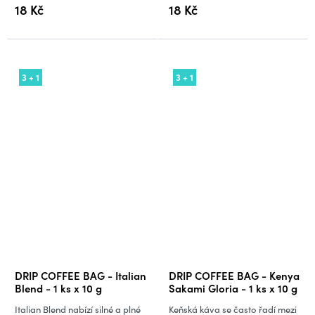
18 Kč
18 Kč
3 + 1
3 + 1
DRIP COFFEE BAG - Italian
DRIP COFFEE BAG - Kenya
Blend - 1 ks x 10 g
Sakami Gloria - 1 ks x 10 g
Italian Blend nabízí silné a plné
Keňská káva se často řadí mezi