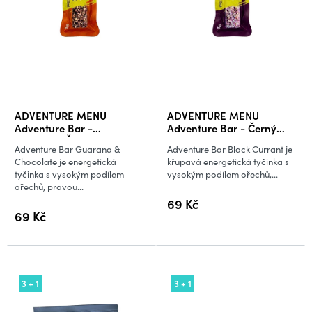
o
d
u
k
t
ů
ADVENTURE MENU
ADVENTURE MENU
Adventure Bar -
Adventure Bar - Černý
Guarana&Čokoláda
rybíz
Adventure Bar Guarana &
Adventure Bar Black Currant je
Chocolate je energetická
křupavá energetická tyčinka s
tyčinka s vysokým podílem
vysokým podílem ořechů,...
ořechů, pravou...
69 Kč
69 Kč
3 + 1
3 + 1