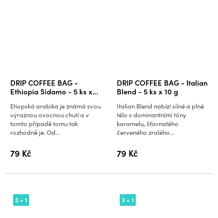
DRIP COFFEE BAG -
DRIP COFFEE BAG - Italian
Ethiopia Sidamo - 5 ks x
Blend - 5 ks x 10 g
10 g
Etiopská arabika je známá svou
Italian Blend nabízí silné a plné
výraznou ovocnou chutí a v
tělo s dominantními tóny
tomto případě tomu tak
karamelu, šťavnatého
rozhodně je. Od...
červeného zralého...
79 Kč
79 Kč
3 + 1
3 + 1