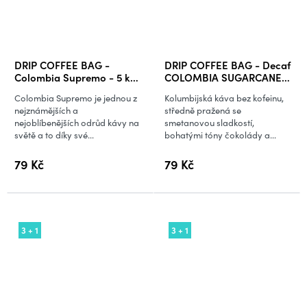
DRIP COFFEE BAG -
DRIP COFFEE BAG - Decaf
Colombia Supremo - 5 ks
COLOMBIA SUGARCANE-
x 10 g
5 ks x 10 g
Colombia Supremo je jednou z
Kolumbijská káva bez kofeinu,
nejznámějších a
středně pražená se
nejoblíbenějších odrůd kávy na
smetanovou sladkostí,
světě a to díky své...
bohatými tóny čokolády a...
79 Kč
79 Kč
3 + 1
3 + 1