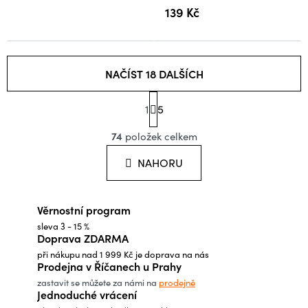
5
139 Kč
hvězdiček.
NAČÍST 18 DALŠÍCH
S
1
t
5
O
r
á
74
položek celkem
v
n
l
k
NAHORU
o
á
v
d
á
Věrnostní program
a
n
í
sleva 3 - 15 %
c
Doprava ZDARMA
í
při nákupu nad 1 999 Kč je doprava na nás
p
Prodejna v Říčanech u Prahy
r
zastavit se můžete za námi na
prodejně
Jednoduché vrácení
v