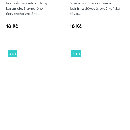
tělo s dominantními tóny
5 nejlepších káv na světě.
karamelu, šťavnatého
Jedním z důvodů, proč keňská
červeného zralého...
káva...
18 Kč
18 Kč
3 + 1
3 + 1