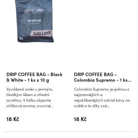
DRIP COFFEE BAG - Black
DRIP COFFEE BAG -
& White - 1 ks x 10 g
Colombia Supremo - 1 ks x
10 g
Vyvážená směs s jemným,
Colombia Supremo je jednou z
hladkým tělem a střední
nejznámějších a
aciditou. V šálku objevíte
nejoblíbenějších odrůd kávy na
oříškové aroma, ovocné...
světě a to díky své...
18 Kč
18 Kč