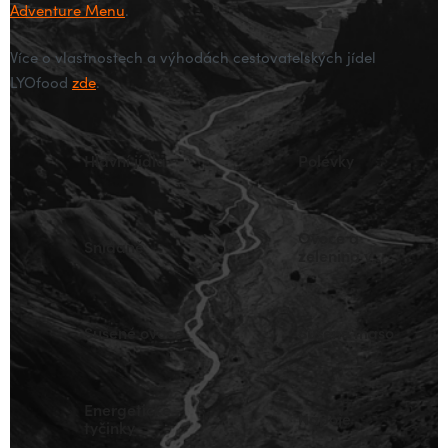
Adventure Menu
.
Více o vlastnostech a výhodách cestovatelských jídel
LYOfood
zde
.
Hlavní jídla
Polévky
Ovoce a
Snídaně
zelenina v
prášku
Sušené ovoce
Sušené maso
Energetické
Nápoje
tyčinky