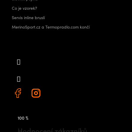
Co je vzorek?
Servis inline bruslí
MerinoSport.cz a Termopradlo.com končí
Kontakt
info
@
outdoorshops.cz
+420 778 480 522
100 %
Hodnocení zákazníků