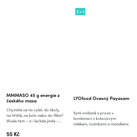
3 + 1
Průměrné
MMMASO 45 g energie z
LYOfood Ovesný Payasam
hodnocení
českého masa
produktu
Chystáte se na výlet, do školy,
Sytá snídaně z prosa v
je
na hřiště, na kolo nebo do fitka?
kombinaci s kokosovým
Všude tam – a i leckde jinde –...
5,0
mlékem, rozinkami a mandlemi.
z
55 Kč