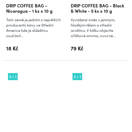
DRIP COFFEE BAG -
DRIP COFFEE BAG - Black
Nicaragua - 1 ks x 10 g
& White - 5 ks x 10 g
Tato země je jedním z největších
Vyvážená směs s jemným,
producentů kávy ve Střední
hladkým tělem a střední
Americe kde je důležitou
aciditou. V šálku objevíte
součástí...
oříškové aroma, ovocné...
18 Kč
79 Kč
3 + 1
3 + 1