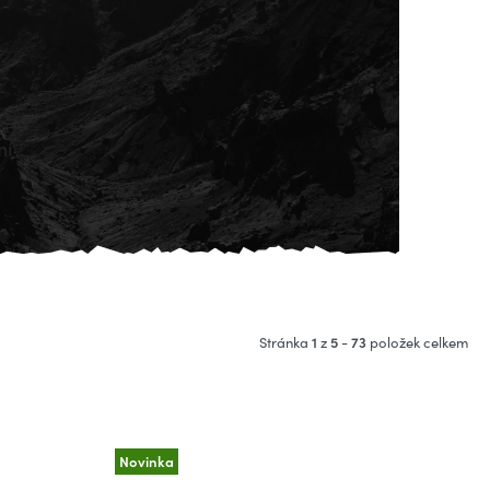
ní
1
5
73
Stránka
z
-
položek celkem
Novinka