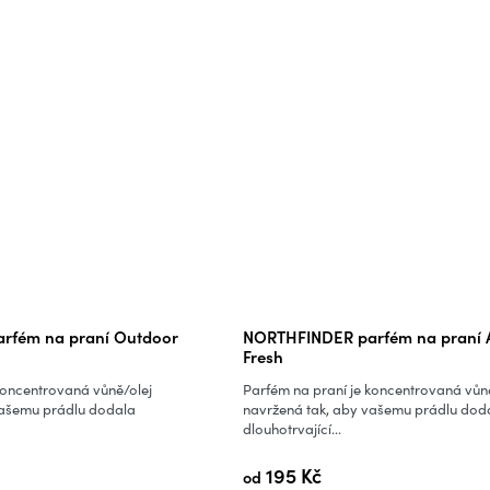
rfém na praní Outdoor
NORTHFINDER parfém na praní A
Fresh
koncentrovaná vůně/olej
Parfém na praní je koncentrovaná vůn
vašemu prádlu dodala
navržená tak, aby vašemu prádlu dod
dlouhotrvající...
195 Kč
od