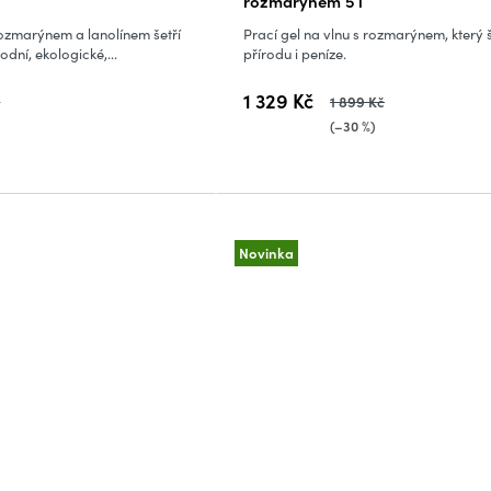
l
rozmarýnem 5 l
rozmarýnem a lanolínem šetří
Prací gel na vlnu s rozmarýnem, který š
odní, ekologické,...
přírodu i peníze.
1 329 Kč
č
1 899 Kč
)
(–30 %)
Novinka