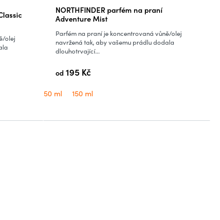
Průměrné
NORTHFINDER parfém na praní
lassic
hodnocení
Adventure Mist
produktu
Parfém na praní je koncentrovaná vůně/olej
ě/olej
je
navržená tak, aby vašemu prádlu dodala
ala
dlouhotrvající...
5,0
z
195 Kč
od
5
hvězdiček.
50 ml
150 ml