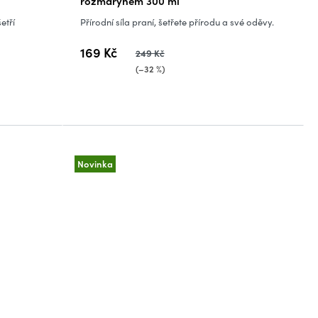
rozmarýnem 300 ml
etří
Přírodní síla praní, šetřete přírodu a své oděvy.
169 Kč
249 Kč
(–32 %)
Novinka