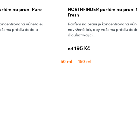
rfém na praní Pure
NORTHFINDER parfém na praní C
Fresh
koncentrovaná vůně/olej
Parfém na praní je koncentrovaná vůn
vašemu prádlu dodala
navržená tak, aby vašemu prádlu dod
dlouhotrvající...
195 Kč
od
50 ml
150 ml