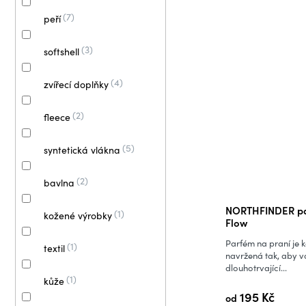
7
peří
3
softshell
4
zvířecí doplňky
2
fleece
5
syntetická vlákna
2
bavlna
NORTHFINDER pa
1
kožené výrobky
Flow
Parfém na praní je 
1
textil
navržená tak, aby 
dlouhotrvající...
1
kůže
195 Kč
od