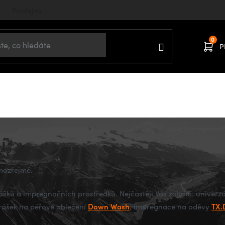
Prodejna
P
Domů
OBLEČENÍ
Prací prostředky a impregnace
í
amozřejmě.
rášků a impregnačních prostředků. Nejčastěji Vás zajímá: univerz
Down Wash
TX.
prášek na péřové oblečení
, impregnace na oděvy