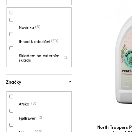
í
p
p
p
i
r
a
s
o
n
p
d
6
Novinka
e
r
u
l
o
k
70
Ihned k odeslání
d
t
u
ů
Skladem na externím
3
skladu
k
t
ů
Značky
3
Atsko
2
Fjällräven
North Trappers P
55