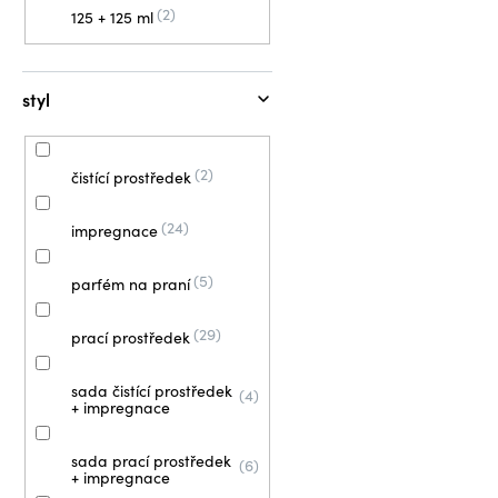
2
125 + 125 ml
styl
2
čistící prostředek
24
impregnace
5
parfém na praní
29
prací prostředek
sada čistící prostředek
4
+ impregnace
sada prací prostředek
6
+ impregnace