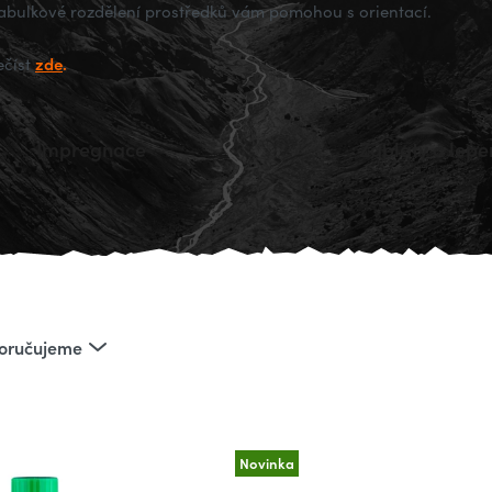
abulkové rozdělení prostředků vám pomohou s orientací.
zde
.
ečíst
Impregnace
Záplaty a lepe
oručujeme
Novinka