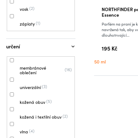
2
NORTHFINDER pa
vosk
Essence
1
záplaty
Parfém na praní je 
navržená tak, aby 
dlouhotrvající...
určení
195 Kč
50 ml
membránové
16
oblečení
3
univerzální
5
kožená obuv
2
kožená i textilní obuv
4
vlna