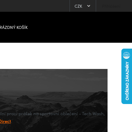
CZK
Přihlášení
RÁZDNÝ KOŠÍK
ální prací prášek na sportovní oblečení - Tech Wash,
Direct
.