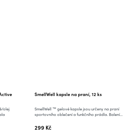
ctive
SmellWell kapsle na praní, 12 ks
ě/olej
SmellWell ™ gelové kapsle jsou určeny na praní
ala
sportovního oblečení a funkčního prádla. Balení...
299 Kč