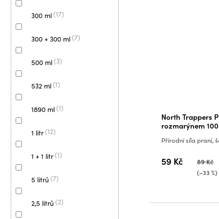
17
300 ml
7
300 + 300 ml
3
500 ml
1
532 ml
1
1890 ml
North Trappers Pr
rozmarýnem 100
12
1 litr
Přírodní síla praní, 
1
1 + 1 litr
59 Kč
89 Kč
(–33 %)
7
5 litrů
2
2,5 litrů