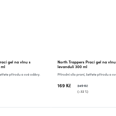
ací gel na vlnu s
North Trappers Prací gel na vlnu
 ml
levandulí 300 ml
šetřete přírodu a své oděvy.
Přírodní síla praní, šetřete přírodu a s
169 Kč
249 Kč
(–32 %)