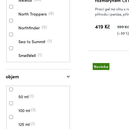
rozmarýnem 1,5 
Nikwax
Prací gel na vlnu s 
6
North Trappers
přírodu i peníze, přír
419 Kč
599 K
5
Northfinder
(–30 %
1
Sea to Summit
1
SmellWell
Novinka
objem
1
50 ml
3
100 ml
1
125 ml