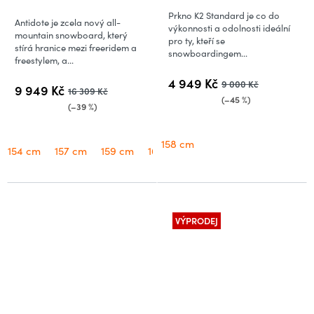
produktu
Prkno K2 Standard je co do
Antidote je zcela nový all-
je
výkonnosti a odolnosti ideální
mountain snowboard, který
pro ty, kteří se
5,0
stírá hranice mezi freeridem a
snowboardingem...
freestylem, a...
z
5
4 949 Kč
9 000 Kč
9 949 Kč
16 309 Kč
hvězdiček.
(–45 %)
(–39 %)
158 cm
154 cm
157 cm
159 cm
162 cm
VÝPRODEJ