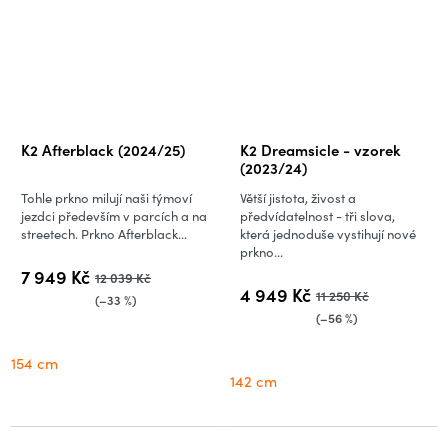
K2 Afterblack (2024/25)
K2 Dreamsicle - vzorek
(2023/24)
Tohle prkno milují naši týmoví
Větší jistota, živost a
jezdci především v parcích a na
předvídatelnost - tři slova,
streetech. Prkno Afterblack...
která jednoduše vystihují nové
prkno...
7 949 Kč
12 039 Kč
4 949 Kč
11 250 Kč
(–33 %)
(–56 %)
154 cm
142 cm