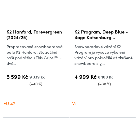
K2 Hanford, Forevergreen
K2 Program, Deep Blue -
(2024/25)
Sage Kotsenburg
(2024/25)
Propracovaná snowboardová
Snowboardové vázání K2
bota K2 Hanford. Vše začíná
Program je vysoce výkonné
naší podrážkou This Grips!™ -
vázání pro pokročilé až zkušené
dvě...
snowboardisty,...
5 599 Kč
4 999 Kč
9 339 Kč
8 100 Kč
(–40 %)
(–38 %)
EU 42
M