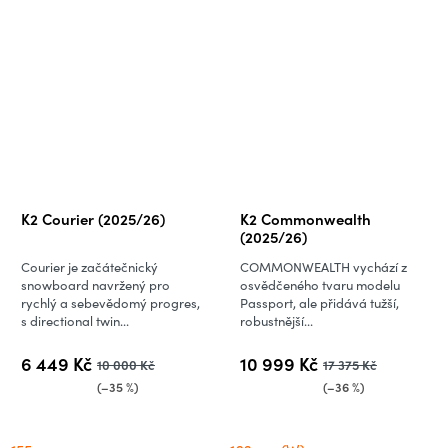
K2 Courier (2025/26)
K2 Commonwealth
(2025/26)
Courier je začátečnický
COMMONWEALTH vychází z
snowboard navržený pro
osvědčeného tvaru modelu
rychlý a sebevědomý progres,
Passport, ale přidává tužší,
s directional twin...
robustnější...
6 449 Kč
10 999 Kč
10 000 Kč
17 375 Kč
(–35 %)
(–36 %)