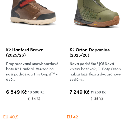
r
o
d
u
k
t
ů
K2 Hanford Brown
K2 Orton Dopamine
(2025/26)
(2025/26)
Propracovaná snowboardová
Nová podrážka? JO! Nová
bota K2 Hanford. Vše začíná
vnitřní botička? JO! Boty Orton
naší podrážkou This Grips!™ -
nabízí tužší flexi a dvouzónový
dvě...
systém...
6 849 Kč
7 249 Kč
10 500 Kč
11 250 Kč
(–34 %)
(–35 %)
EU 40,5
EU 42