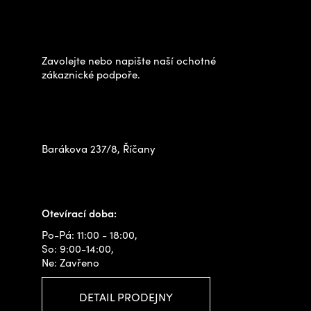
Potřebujete poradit s
ý
p
výběrem?
p
a
i
t
Zavolejte nebo napište naší ochotné
s
í
zákaznické podpoře.
u
Zastavte se za námi osobně
na prodejně
Barákova 237/8, Říčany
+420 778 480 522
info@outdoorshops.cz
Otevírací doba:
Po-Pá: 11:00 - 18:00,
So: 9:00-14:00,
Ne: Zavřeno
DETAIL PRODEJNY