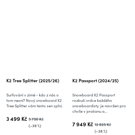
K2 Tree Splitter (2025/26)
K2 Passport (2024/25)
Surfování v zimě - kdo z nás o
Snowboard K2 Passport
tom nesní? Nový snowboard K2
rozbuší srdce každého
Tree Splitter vám tento sen splní.
snowboardisty. Je navržen pro
chvíle v prašanu a...
3 499 Kč
5 750 Kč
7 949 Kč
12 825 Kč
(–39 %)
(–38 %)