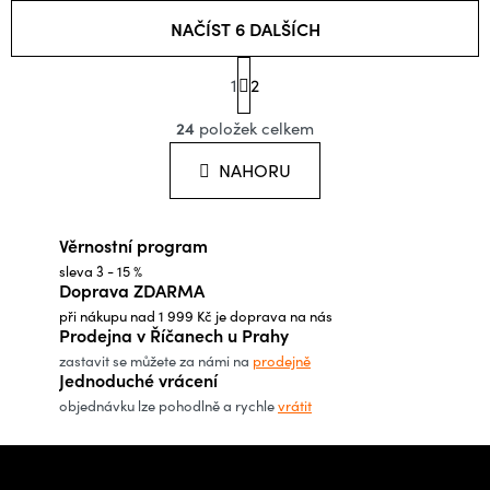
NAČÍST 6 DALŠÍCH
S
1
t
2
O
r
á
24
položek celkem
v
n
l
k
NAHORU
o
á
v
d
á
Věrnostní program
a
n
í
sleva 3 - 15 %
c
Doprava ZDARMA
í
při nákupu nad 1 999 Kč je doprava na nás
p
Prodejna v Říčanech u Prahy
r
zastavit se můžete za námi na
prodejně
Jednoduché vrácení
v
objednávku lze pohodlně a rychle
vrátit
k
y
Z
v
á