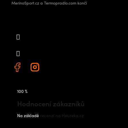
MerinoSport.cz a Termopradlo.com končí
Kontakt
info
@
outdoorshops.cz
+420 778 480 522
100 %
Hodnocení zákazníků
Na základě
recenzí na Heureka.cz