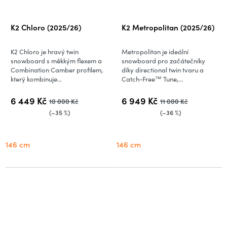
K2 Chloro (2025/26)
K2 Metropolitan (2025/26)
K2 Chloro je hravý twin
Metropolitan je ideální
snowboard s měkkým flexem a
snowboard pro začátečníky
Combination Camber profilem,
díky directional twin tvaru a
který kombinuje...
Catch-Free™ Tune,...
6 449 Kč
6 949 Kč
10 000 Kč
11 000 Kč
(–35 %)
(–36 %)
146 cm
146 cm