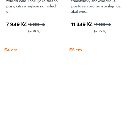
zvládá celou horu jako terénní
freestylový snowboard je
park, cítí se nejlépe na railech
postaven pro pokročilejší až
a...
zkušené...
7 949 Kč
11 349 Kč
12 500 Kč
17 500 Kč
(–36 %)
(–35 %)
154 cm
155 cm