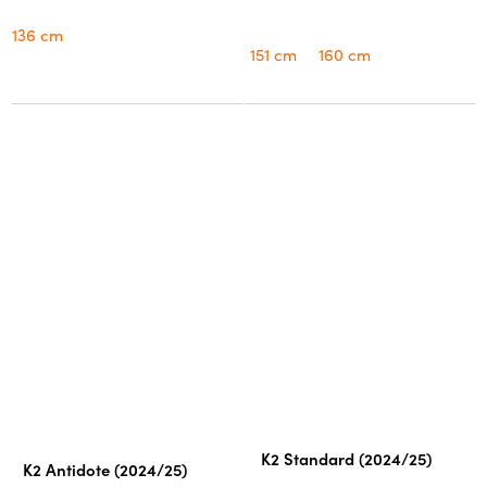
136 cm
151 cm
160 cm
Průměrné
K2 Standard (2024/25)
K2 Antidote (2024/25)
hodnocení