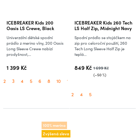
ICEBREAKER Kids 200
ICEBREAKER Kids 260 Tech
Oasis LS Crewe, Black
LS Half Zip, Midnight Navy
Univerzální dětské spodní
Spodní prádlo se stojáčkem na
prádlo z merino vlny, 200 Oasis
zip pro celoroční použití, 260
Long Sleeve Crewe nabízí
Tech Long Sleeve Half Zip je
prodyšnost,...
teplá...
1 399 Kč
849 Kč
1 699 Kč
(–50 %)
2
3
4
5
6
8
10
12
14
2
4
5
100% merino
Zvýšená sleva