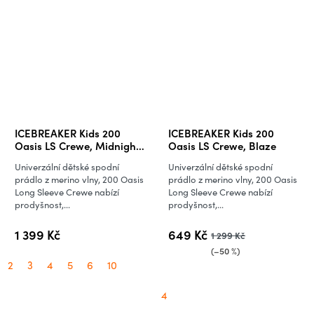
ICEBREAKER Kids 200
ICEBREAKER Kids 200
Oasis LS Crewe, Midnight
Oasis LS Crewe, Blaze
Navy
Univerzální dětské spodní
Univerzální dětské spodní
prádlo z merino vlny, 200 Oasis
prádlo z merino vlny, 200 Oasis
Long Sleeve Crewe nabízí
Long Sleeve Crewe nabízí
prodyšnost,...
prodyšnost,...
1 399 Kč
649 Kč
1 299 Kč
(–50 %)
2
3
4
5
6
10
4