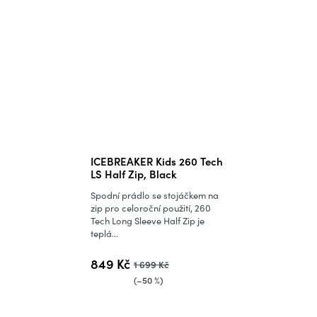
Průměrné
ICEBREAKER Kids 260 Tech
hodnocení
LS Half Zip, Black
produktu
Spodní prádlo se stojáčkem na
je
zip pro celoroční použití, 260
Tech Long Sleeve Half Zip je
5,0
teplá...
z
5
849 Kč
1 699 Kč
hvězdiček.
(–50 %)