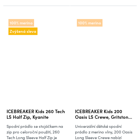
100% merino
100% merino
Zvýšená sleva
ICEBREAKER Kids 260 Tech
ICEBREAKER Kids 200
LS Half Zip, Kyanite
Oasis LS Crewe, Gritstone
Heather
Spodní prádlo se stojáčkem na
Univerzální dětské spodní
zip pro celoroční použití, 260
prádlo z merino vlny, 200 Oasis
Tech Long Sleeve Half Zip je
Long Sleeve Crewe nabízí