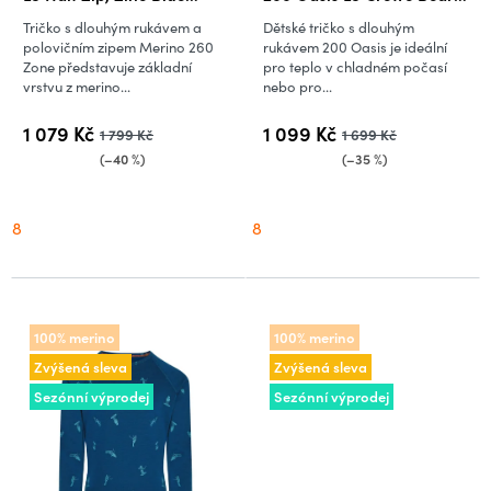
(vzorek)
Tour AOP, Zinc Blue/Aop
Tričko s dlouhým rukávem a
Dětské tričko s dlouhým
(vzorek)
polovičním zipem Merino 260
rukávem 200 Oasis je ideální
Zone představuje základní
pro teplo v chladném počasí
vrstvu z merino...
nebo pro...
1 079 Kč
1 099 Kč
1 799 Kč
1 699 Kč
(–40 %)
(–35 %)
8
8
100% merino
100% merino
Zvýšená sleva
Zvýšená sleva
Sezónní výprodej
Sezónní výprodej