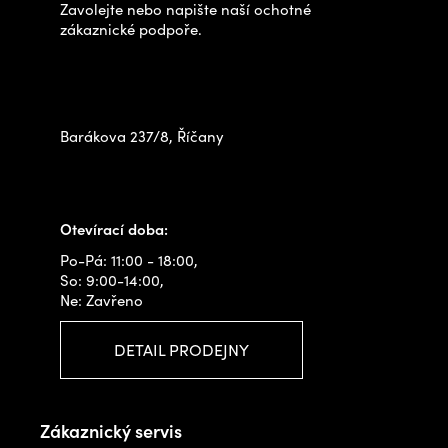
Zavolejte nebo napište naší ochotné
ý
í
zákaznické podpoře.
p
Zastavte se za námi osobně
i
na prodejně
s
u
Barákova 237/8, Říčany
+420 778 480 522
info@outdoorshops.cz
Otevírací doba:
Po-Pá: 11:00 - 18:00,
So: 9:00-14:00,
Ne: Zavřeno
DETAIL PRODEJNY
Zákaznický servis