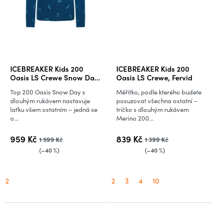
ICEBREAKER Kids 200
ICEBREAKER Kids 200
Oasis LS Crewe Snow Day,
Oasis LS Crewe, Fervid
Atlantis/Topaz/Aop
Top 200 Oasis Snow Day s
Měřítko, podle kterého budete
dlouhým rukávem nastavuje
posuzovat všechna ostatní –
laťku všem ostatním – jedná se
tričko s dlouhým rukávem
o...
Merino 200...
959 Kč
839 Kč
1 599 Kč
1 399 Kč
(–40 %)
(–40 %)
2
2
3
4
10