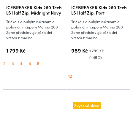
ICEBREAKER Kids 260 Tech
ICEBREAKER Kids 260 Tech
LS Half Zip, Midnight Navy
LS Half Zip, Port
Tričko s dlouhým rukávem a
Tričko s dlouhým rukávem a
polovičním zipem Merino 260
polovičním zipem Merino 260
Zone představuje základní
Zone představuje základní
vrstvu z merino...
vrstvu z merino...
1 799 Kč
989 Kč
1 799 Kč
(–45 %)
2
3
4
5
6
12
Zvýšená sleva