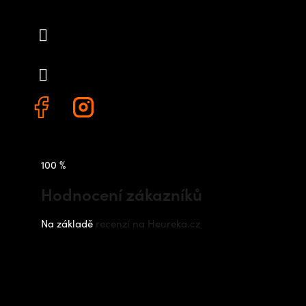
info
@
outdoorshops.cz
+420 778 480 522
100 %
Hodnocení zákazníků
Na základě
recenzí na Heureka.cz