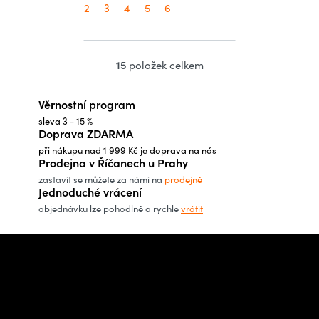
2
3
4
5
6
15
položek celkem
O
v
Věrnostní program
l
sleva 3 - 15 %
á
Doprava ZDARMA
d
při nákupu nad 1 999 Kč je doprava na nás
a
Prodejna v Říčanech u Prahy
c
zastavit se můžete za námi na
prodejně
Jednoduché vrácení
í
objednávku lze pohodlně a rychle
vrátit
p
r
Z
v
á
Potřebujete poradit s
k
p
výběrem?
y
a
v
t