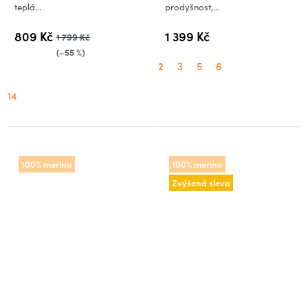
teplá...
prodyšnost,...
809 Kč
1 399 Kč
1 799 Kč
(–55 %)
2
3
5
6
14
100% merino
100% merino
Zvýšená sleva