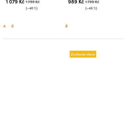
1 079 Kč
989 Kč
1 799 Kč
1 799 Kč
(–40 %)
(–45 %)
4
6
8
Zvýšená sleva