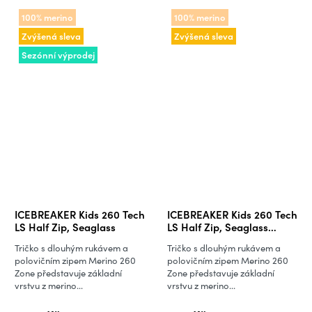
100% merino
100% merino
Zvýšená sleva
Zvýšená sleva
Sezónní výprodej
ICEBREAKER Kids 260 Tech
ICEBREAKER Kids 260 Tech
LS Half Zip, Seaglass
LS Half Zip, Seaglass
(vzorek)
Tričko s dlouhým rukávem a
Tričko s dlouhým rukávem a
polovičním zipem Merino 260
polovičním zipem Merino 260
Zone představuje základní
Zone představuje základní
vrstvu z merino...
vrstvu z merino...