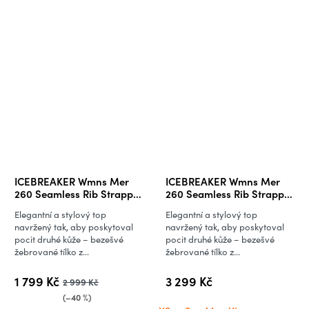
ICEBREAKER Wmns Mer
ICEBREAKER Wmns Mer
260 Seamless Rib Strappy
260 Seamless Rib Strappy
Tank, Pink Quartz
Tank, Black
Elegantní a stylový top
Elegantní a stylový top
navržený tak, aby poskytoval
navržený tak, aby poskytoval
pocit druhé kůže – bezešvé
pocit druhé kůže – bezešvé
žebrované tílko z...
žebrované tílko z...
1 799 Kč
3 299 Kč
2 999 Kč
(–40 %)