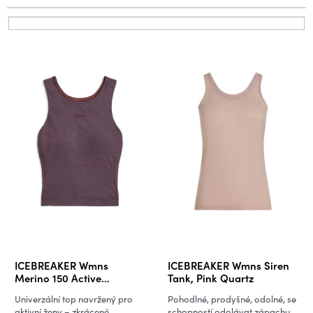
p
r
V
o
ý
d
p
u
i
k
s
t
p
ů
r
o
d
u
k
t
ů
ICEBREAKER Wmns
ICEBREAKER Wmns Siren
Merino 150 Active
Tank, Pink Quartz
Cropped Bra-Tank, Grey
Univerzální top navržený pro
Pohodlné, prodyšné, odolné, se
Plum (vzorek)
aktivní ženy – zkrácené
schopností odolávat zápachu.