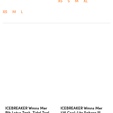
XS
S
M
XL
XS
M
L
ICEBREAKER Wmns Mer
ICEBREAKER Wmns Mer
Rib Lotus Tank, Tidal Teal
125 Cool-Lite Sphere III