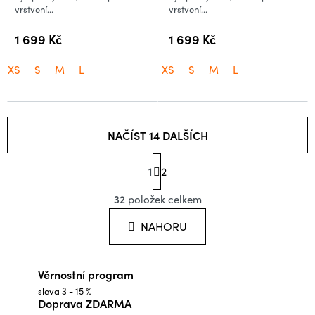
vrstvení...
vrstvení...
1 699 Kč
1 699 Kč
XS
S
M
L
XS
S
M
L
NAČÍST 14 DALŠÍCH
S
1
t
2
O
r
á
32
položek celkem
v
n
l
k
NAHORU
o
á
v
d
á
Věrnostní program
a
n
í
sleva 3 - 15 %
c
Doprava ZDARMA