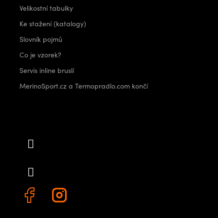
Velikostní tabulky
Ke stažení (katalogy)
Slovník pojmů
Co je vzorek?
Servis inline bruslí
MerinoSport.cz a Termopradlo.com končí
Kontakt
info
@
outdoorshops.cz
+420 778 480 522