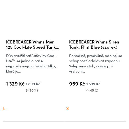
ICEBREAKER Wmns Mer
ICEBREAKER Wmns Siren
125 Cool-Lite Speed Tank,
Tank, Flint Blue (vzorek)
Pink Quartz
Díky využití naší síťoviny Cool-
Pohodlné, prodyšné, odolné, se
Lite™ se jedná o naše
schopností odolávat zápachu.
nejprodyšnější a nejlehčí tílko,
Vylepšený střih, skvělé pro
které je...
vrstvení...
1 329 Kč
959 Kč
1 899 Kč
1 599 Kč
(–30 %)
(–40 %)
L
S