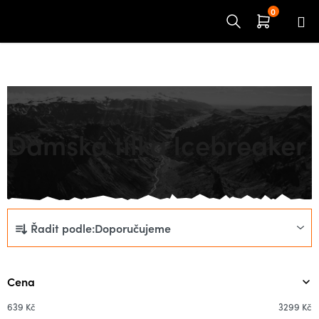
Přejít
na
obsah
Domů
ŽENY
Trika
Tílka
Dámská tílka Icebreaker
Ř
Řadit podle:
Doporučujeme
a
z
e
Cena
n
í
639
Kč
3299
Kč