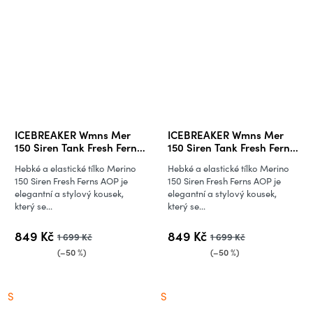
ICEBREAKER Wmns Mer
ICEBREAKER Wmns Mer
150 Siren Tank Fresh Ferns
150 Siren Tank Fresh Ferns
AOP, Grey
AOP, Pop/Snow/Aop
Hebké a elastické tílko Merino
Hebké a elastické tílko Merino
Quartz/Snow/Aop
(vzorek)
150 Siren Fresh Ferns AOP je
150 Siren Fresh Ferns AOP je
(vzorek)
elegantní a stylový kousek,
elegantní a stylový kousek,
který se...
který se...
849 Kč
849 Kč
1 699 Kč
1 699 Kč
(–50 %)
(–50 %)
S
S