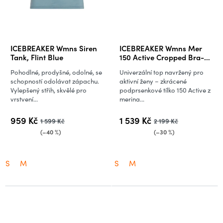
ICEBREAKER Wmns Siren
ICEBREAKER Wmns Mer
Tank, Flint Blue
150 Active Cropped Bra-
Tank, Tidal Teal
Pohodlné, prodyšné, odolné, se
Univerzální top navržený pro
schopností odolávat zápachu.
aktivní ženy – zkrácené
Vylepšený střih, skvělé pro
podprsenkové tílko 150 Active z
vrstvení...
merina...
959 Kč
1 539 Kč
1 599 Kč
2 199 Kč
(–40 %)
(–30 %)
S
M
S
M