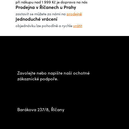
í
při nákupu nad 1 999 Kč je doprava na nás
p
Prodejna v Říčanech u Prahy
r
zastavit se můžete za námi na
prodejně
Jednoduché vrácení
v
objednávku lze pohodlně a rychle
vrátit
k
y
Z
v
á
Potřebujete poradit s
ý
p
výběrem?
p
a
i
t
Zavolejte nebo napište naší ochotné
s
í
zákaznické podpoře.
u
Zastavte se za námi osobně
na prodejně
Barákova 237/8, Říčany
+420 778 480 522
info@outdoorshops.cz