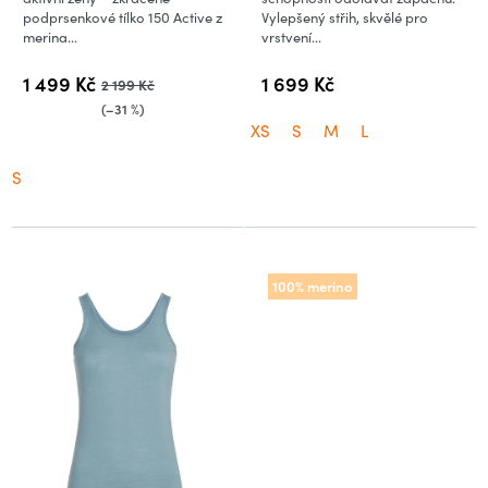
podprsenkové tílko 150 Active z
Vylepšený střih, skvělé pro
merina...
vrstvení...
1 499 Kč
1 699 Kč
2 199 Kč
(–31 %)
XS
S
M
L
S
100% merino