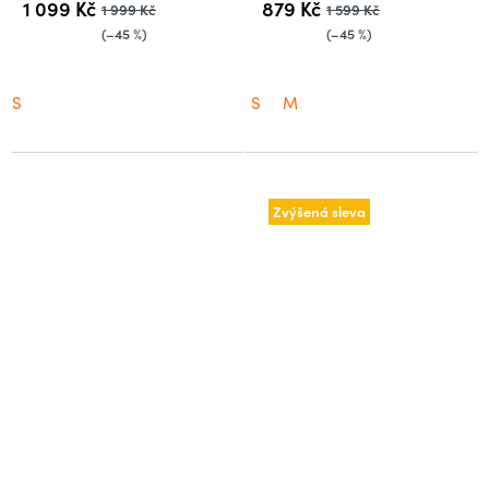
1 099 Kč
879 Kč
1 999 Kč
1 599 Kč
(–45 %)
(–45 %)
S
S
M
Zvýšená sleva