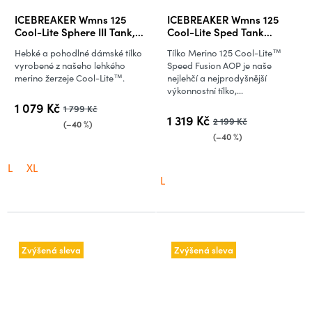
ICEBREAKER Wmns 125
ICEBREAKER Wmns 125
Cool-Lite Sphere III Tank,
Cool-Lite Sped Tank
Metro Heather
Fusion AOP, Citrine/Aop
Hebké a pohodlné dámské tílko
Tílko Merino 125 Cool-Lite™
vyrobené z našeho lehkého
Speed Fusion AOP je naše
merino žerzeje Cool-Lite™.
nejlehčí a nejprodyšnější
výkonnostní tílko,...
1 079 Kč
1 799 Kč
1 319 Kč
2 199 Kč
(–40 %)
(–40 %)
L
XL
L
Zvýšená sleva
Zvýšená sleva