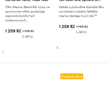
Tank, Fervid
Tílko Merino Blend Rib Lotus ve
Hebké a pohodlné dámské tílko
sportovním střihu poskytuje
vyrobené z našeho lehkého
naprostý komfort při
merino žerzeje Cool-Lite™.
outdoorových...
1 259 Kč
1 799 Kč
1 259 Kč
1 799 Kč
(–30 %)
(–30 %)
S
L
Zvýšená sleva