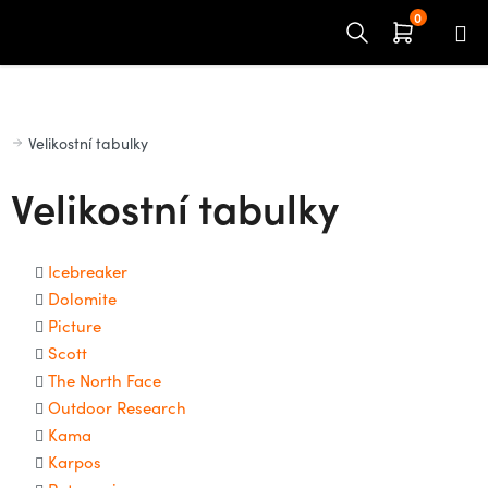
Přejít
na
obsah
Domů
Velikostní tabulky
Velikostní tabulky
Icebreaker
Dolomite
Picture
Scott
The North Face
Outdoor Research
Kama
Karpos