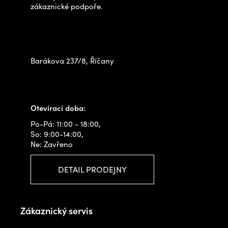
í
zákaznické podpoře.
Zastavte se za námi osobně
na prodejně
Barákova 237/8, Říčany
+420 778 480 522
info@outdoorshops.cz
Otevírací doba:
Po-Pá: 11:00 - 18:00,
So: 9:00-14:00,
Ne: Zavřeno
DETAIL PRODEJNY
Zákaznický servis