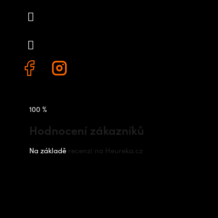
info
@
outdoorshops.cz
+420 778 480 522
100 %
Hodnocení zákazníků
Na základě
recenzí na Heureka.cz