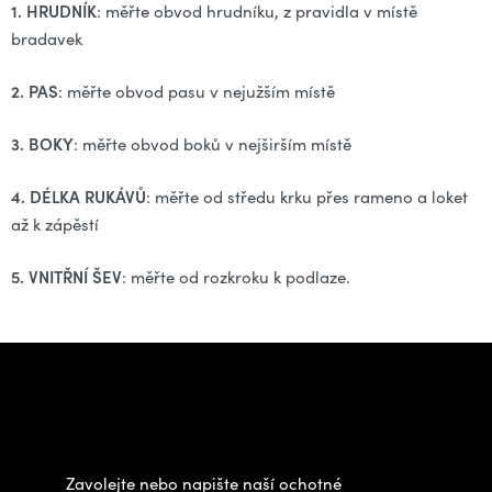
1. HRUDNÍK
: měřte obvod hrudníku, z pravidla v místě
bradavek
2. PAS
: měřte obvod pasu v nejužším místě
3. BOKY
: měřte obvod boků v nejširším místě
4. DÉLKA RUKÁVŮ
: měřte od středu krku přes rameno a loket
až k zápěstí
5. VNITŘNÍ ŠEV
: měřte od rozkroku k podlaze.
Z
á
Potřebujete poradit s
p
výběrem?
a
t
Zavolejte nebo napište naší ochotné