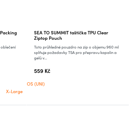
 Packing
SEA TO SUMMIT taštička TPU Clear
Ziptop Pouch
 oblečení
Toto průhledné pouzdro na zip o objemu 960 ml
splňuje požadavky TSA pro přepravu kapalin a
gelů v...
559 Kč
OS (UNI)
X-Large