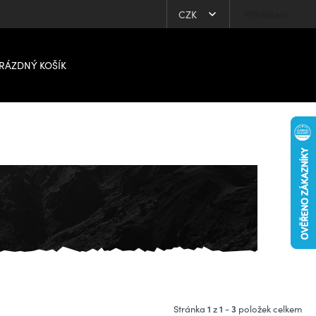
CZK
Přihlášení
RÁZDNÝ KOŠÍK
1
1
3
Stránka
z
-
položek celkem