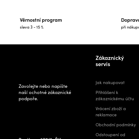
Věrnostní program
Doprav
sleva 3 - 15 %
při nákup
Z
Potřebujete
á
Zákaznický
poradit s
p
servis
výběrem?
a
t
Jak nakupovat
Zavolejte nebo napište
í
naší ochotné zákaznické
Přihlášení k
podpoře.
zákaznickému účtu
Zastavte se za
Vrácení zboží a
námi osobně na
reklamace
prodejně
Obchodní podmínky
Odstoupení od