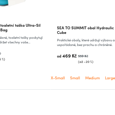
aletní taška Ultra-Sil
SEA TO SUMMIT obal Hydraulic
 Bag
Cube
ěsné, toaletní tašky poskytují
Praktické obaly, které udržují výbavu a
držet všechny vaše...
uspořádané, bez prachu a chráněné.
č
469 Kč
od
559 Kč
5 %)
(až –20 %)
X-Small
Small
Medium
Large
O
v
l