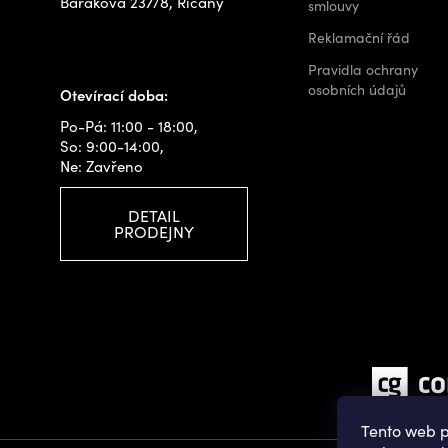
Barákova 237/8, Říčany
smlouvy
+420 778 480 522
Reklamační řád
info@outdoorshops.cz
Pravidla ochrany
osobních údajů
Otevírací doba:
Po-Pá: 11:00 - 18:00,
So: 9:00-14:00,
Ne: Zavřeno
DETAIL
PRODEJNY
Tento web p