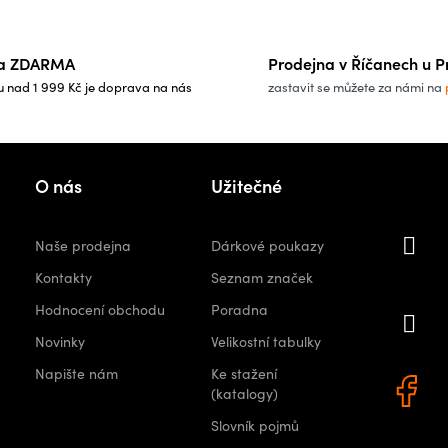
a ZDARMA
Prodejna v Říčanech u P
u nad 1 999 Kč je doprava na nás
zastavit se můžete za námi na
Kon
O nás
Užitečné
i
Naše prodejna
Dárkové poukazy
orshops.
Kontakty
Seznam značek
Hodnocení obchodu
Poradna
+
Novinky
Velikostní tabulky
0 522
Napište nám
Ke stažení
(katalogy)
Slovník pojmů