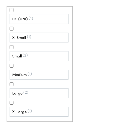
1
OS (UNI)
1
X-Small
2
Small
1
Medium
2
Large
1
X-Large