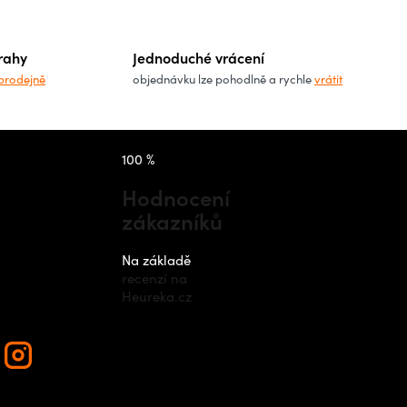
rahy
Jednoduché vrácení
prodejně
objednávku lze pohodlně a rychle
vrátit
takt
Instagram
100 %
Hodnocení
zákazníků
nfo
@
outdo
cz
Na základě
recenzí na
420 778 48
Heureka.cz