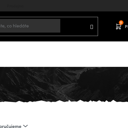
Prodejna
P
mů
TURISTIKA A KEMPING
Organizéry
Toaletní tašky
oručujeme