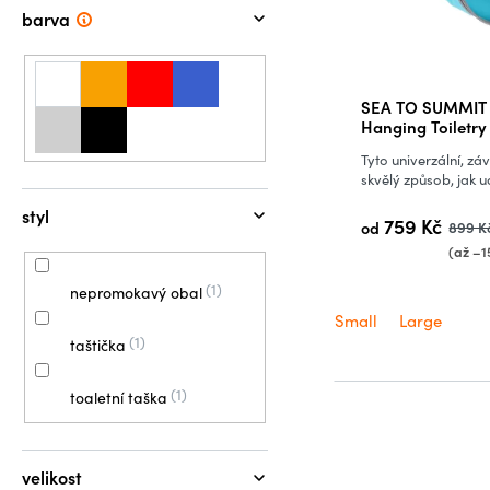
barva
Průměrné
SEA TO SUMMIT to
hodnocení
Hanging Toiletry
produktu
Tyto univerzální, záv
je
skvělý způsob, jak u
5,0
styl
759 Kč
od
899 K
z
(až –1
5
hvězdiček.
1
nepromokavý obal
Small
Large
1
taštička
1
toaletní taška
velikost