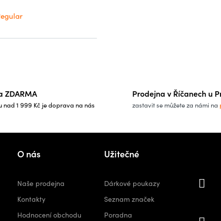
egular
O
v
l
á
a ZDARMA
Prodejna v Říčanech u P
d
u nad 1 999 Kč je doprava na nás
zastavit se můžete za námi na
a
c
í
Kon
O nás
Užitečné
p
r
v
i
Naše prodejna
Dárkové poukazy
k
orshops.
Kontakty
Seznam značek
y
Hodnocení obchodu
Poradna
v
+