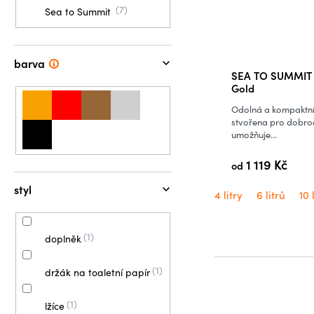
7
Sea to Summit
barva
SEA TO SUMMIT v
Gold
Odolná a kompaktní 
stvořena pro dobrodr
umožňuje...
1 119 Kč
od
styl
4 litry
6 litrů
10 
1
doplněk
1
držák na toaletní papír
1
lžíce