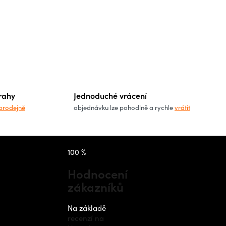
rahy
Jednoduché vrácení
prodejně
objednávku lze pohodlně a rychle
vrátit
takt
Instagram
100 %
Hodnocení
zákazníků
nfo
@
outdo
cz
Na základě
recenzí na
420 778 48