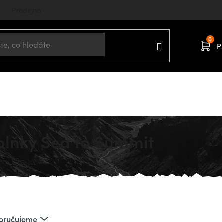
Prodejna
P
ů
UTDOOROVÉ DOPLŇKY
Ostatní outdoorové doplňky
plňky Sea to Summit
oručujeme