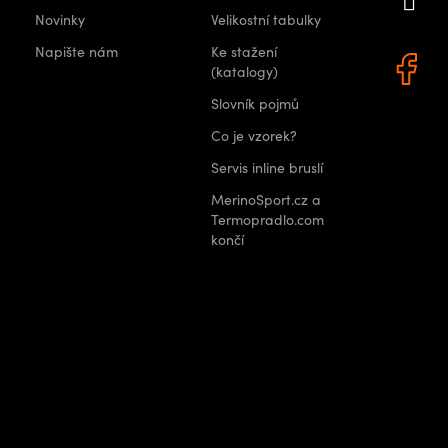
ý
Novinky
Velikostní tabulky
0 522
p
Napište nám
Ke stažení
i
(katalogy)
s
Slovník pojmů
u
Co je vzorek?
Servis inline bruslí
MerinoSport.cz a
Termopradlo.com
končí