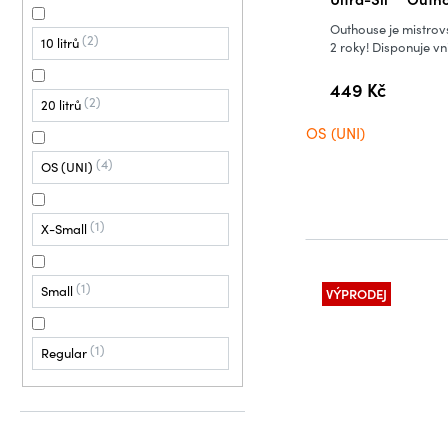
Outhouse je mistrovs
2
10 litrů
2 roky! Disponuje vn
449 Kč
2
20 litrů
OS (UNI)
4
OS (UNI)
1
X-Small
1
Small
VÝPRODEJ
1
Regular