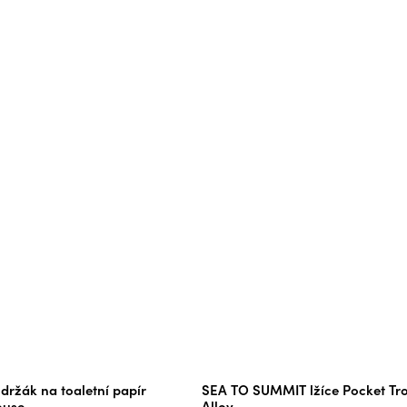
ržák na toaletní papír
SEA TO SUMMIT lžíce Pocket Tr
ouse
Alloy