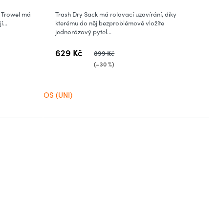
t Trowel má
Trash Dry Sack má rolovací uzavírání, díky
...
kterému do něj bezproblémově vložíte
jednorázový pytel...
629 Kč
899 Kč
(–30 %)
OS (UNI)