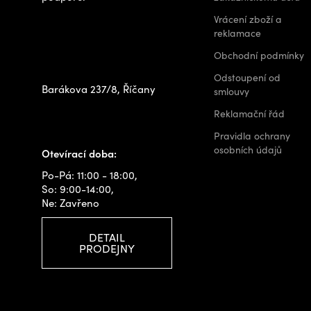
Zastavte se za
Vrácení zboží a
námi osobně na
reklamace
prodejně
Obchodní podmínky
Odstoupení od
Barákova 237/8, Říčany
smlouvy
+420 778 480 522
Reklamační řád
info@outdoorshops.cz
Pravidla ochrany
osobních údajů
Otevírací doba:
Po-Pá: 11:00 - 18:00,
So: 9:00-14:00,
Ne: Zavřeno
DETAIL
PRODEJNY