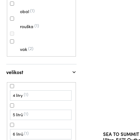
1
obal
1
rouška
2
vak
velikost
1
4 litry
1
5 litrů
1
SEA TO SUMMIT d
6 litrů
Ultra-Sil™ Outh