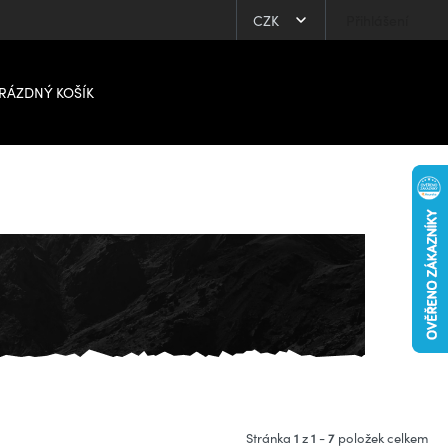
CZK
Přihlášení
RÁZDNÝ KOŠÍK
1
1
7
Stránka
z
-
položek celkem