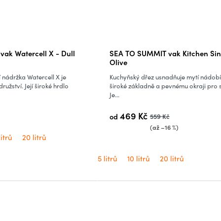
ak Watercell X - Dull
SEA TO SUMMIT vak Kitchen Sin
Olive
nádržka Watercell X je
Kuchyňský dřez usnadňuje mytí nádobí
užství. Její široké hrdlo
široké základně a pevnému okraji pro st
Je...
469 Kč
od
559 Kč
(až –16 %)
litrů
20 litrů
5 litrů
10 litrů
20 litrů