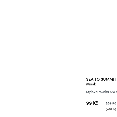
SEA TO SUMMIT r
Mask
Stylová rouška pro 
99 Kč
259 Kč
(–61 %)