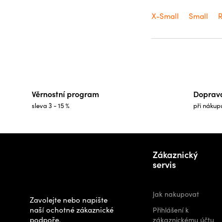
X-Small
Small
R
Věrnostní program
Doprav
sleva 3 - 15 %
při nákup
Z
Potřebujete
á
Zákaznický
poradit s
p
servis
výběrem?
a
t
Jak nakupovat
Zavolejte nebo napište
í
naší ochotné zákaznické
Přihlášení k
podpoře.
zákaznickému účtu