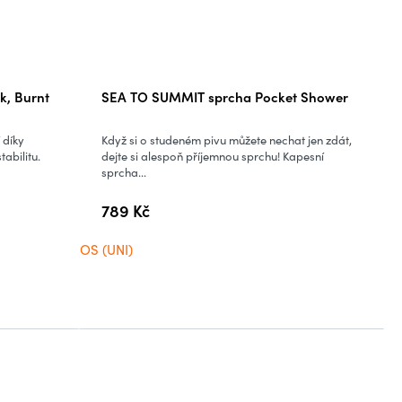
k, Burnt
SEA TO SUMMIT sprcha Pocket Shower
 díky
Když si o studeném pivu můžete nechat jen zdát,
abilitu.
dejte si alespoň příjemnou sprchu! Kapesní
sprcha...
789 Kč
OS (UNI)