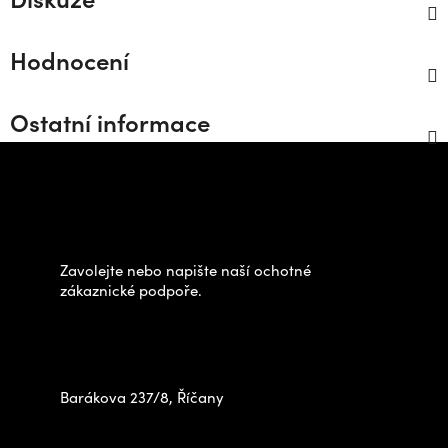
Hodnocení
Ostatní informace
Z
á
Potřebujete poradit s
p
výběrem?
a
t
Zavolejte nebo napište naší ochotné
í
zákaznické podpoře.
Zastavte se za námi osobně
na prodejně
Barákova 237/8, Říčany
+420 778 480 522