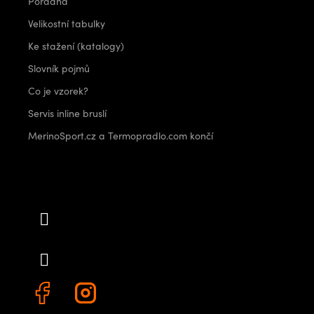
Poradna
Velikostní tabulky
Ke stažení (katalogy)
Slovník pojmů
Co je vzorek?
Servis inline bruslí
MerinoSport.cz a Termopradlo.com končí
Kontakt
info
@
outdoorshops.cz
+420 778 480 522