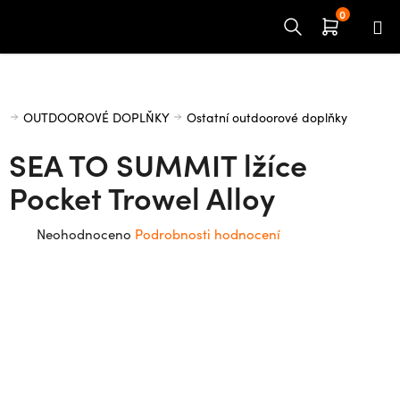
Přejít
na
obsah
Domů
OUTDOOROVÉ DOPLŇKY
Ostatní outdoorové doplňky
SEA TO SUMMIT lžíce
Pocket Trowel Alloy
Průměrné
Neohodnoceno
Podrobnosti hodnocení
hodnocení
produktu
je
0,0
z
5
hvězdiček.