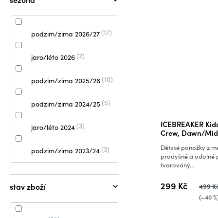
17
podzim/zima 2026/27
2
jaro/léto 2026
10
podzim/zima 2025/26
5
podzim/zima 2024/25
ICEBREAKER Kids
3
jaro/léto 2024
Crew, Dawn/Midn
(vzorek)
Dětské ponožky z me
3
podzim/zima 2023/24
prodyšné a odolné 
tvarovaný...
299 Kč
stav zboží
499 K
(–40 %