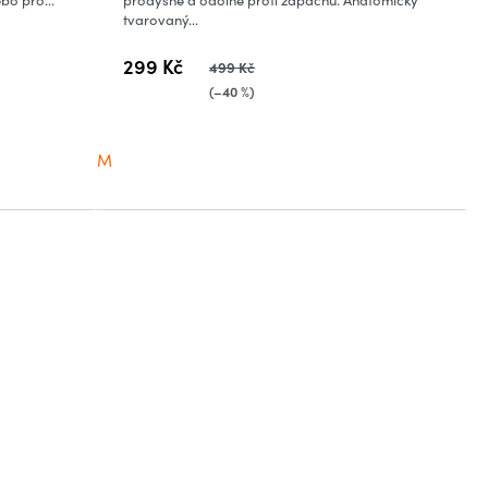
tvarovaný...
299 Kč
499 Kč
(–40 %)
M