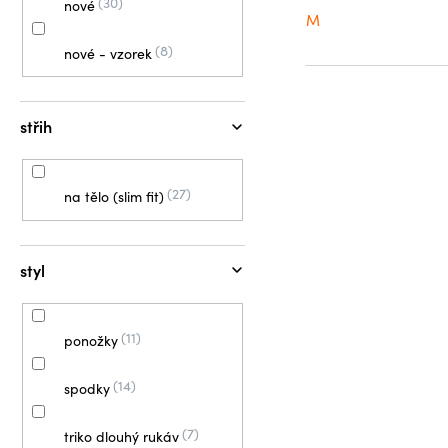
30
nové
M
8
nové - vzorek
střih
27
na tělo (slim fit)
styl
11
ponožky
14
spodky
7
triko dlouhý rukáv