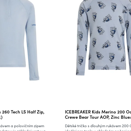
260 Tech LS Half Zip,
ICEBREAKER Kids Merino 200 Oa
k)
Crewe Bear Tour AOP, Zinc Blue
(vzorek)
ukávem a polovičním zipem
Dětské tričko s dlouhým rukávem 200 O
dstavuje základní vrstvu z
ideální pro teplo v chladném počasí ne