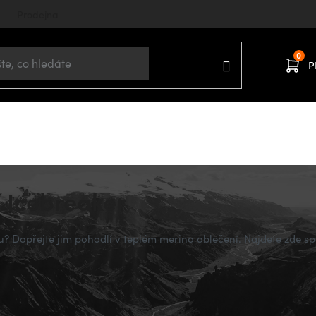
Prodejna
P
Domů
DĚTI
 Icebreaker
ku? Dopřejte jim pohodlí v teplém merino oblečení. Najdete zde 