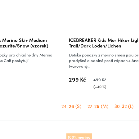
s Merino Ski+ Medium
ICEBREAKER Kids Mer Hike+ Ligh
Lazurite/Snow (vzorek)
Trail/Dark Loden/Lichen
nožky pro chladné dny Merino
Dětské ponožky z merino směsi jsou pr
e Calf poskytují
prodyšné a odolné proti zápachu. An
tvarovaný...
299 Kč
č
499 Kč
)
(–40 %)
24-26 (S)
27-29 (M)
30-32 (L)
100% merino