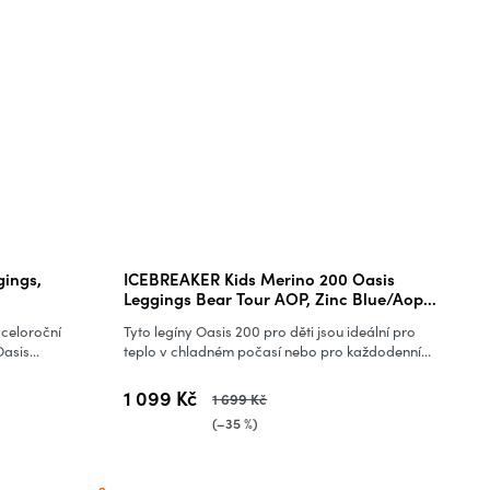
ings,
ICEBREAKER Kids Merino 200 Oasis
Leggings Bear Tour AOP, Zinc Blue/Aop
(vzorek)
 celoroční
Tyto legíny Oasis 200 pro děti jsou ideální pro
asis...
teplo v chladném počasí nebo pro každodenní...
1 099 Kč
1 699 Kč
(–35 %)