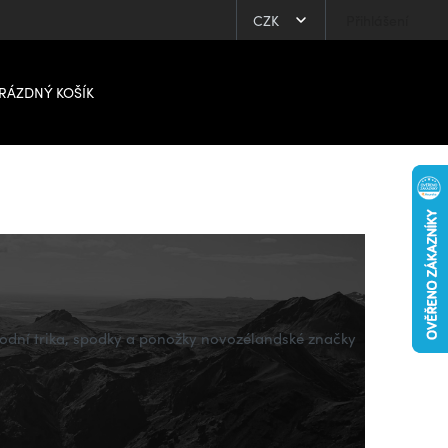
CZK
Přihlášení
RÁZDNÝ KOŠÍK
spodní trika, spodky a ponožky novozélandské značky