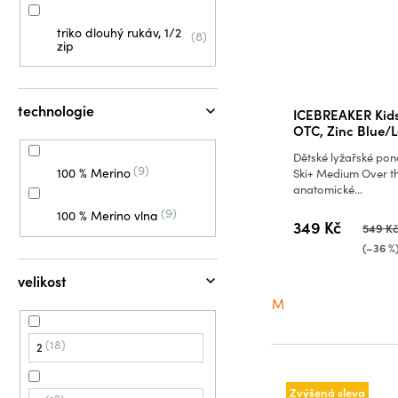
triko dlouhý rukáv, 1/2
8
zip
technologie
ICEBREAKER Kid
OTC, Zinc Blue/
Dětské lyžařské po
9
100 % Merino
Ski+ Medium Over th
anatomické...
9
100 % Merino vlna
349 Kč
549 K
(–36 %
velikost
M
18
2
Zvýšená sleva