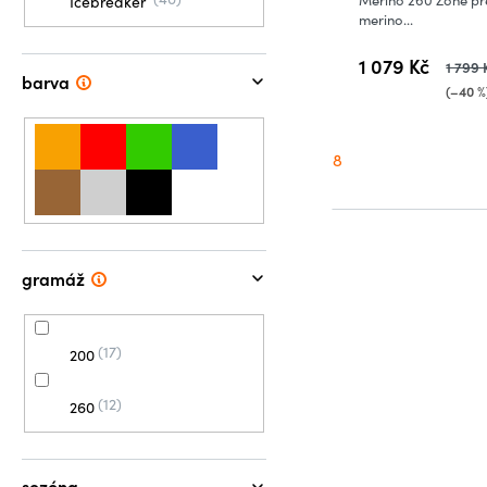
Icebreaker
merino...
1 079 Kč
1 799 
barva
(–40 %
8
gramáž
17
200
12
260
sezóna