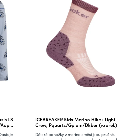
sis LS
ICEBREAKER Kids Merino Hike+ Light
/Aop
Crew, Pquartz/Gplum/Dkber (vzorek)
asis je
Dětské ponožky z merino směsi jsou pružné,
bo pro...
prodyšné a odolné proti zápachu. Anatomicky