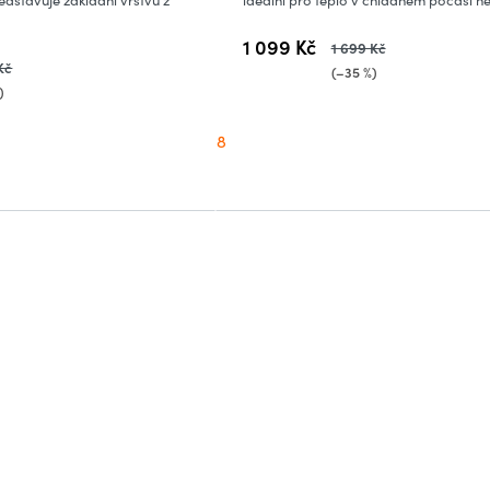
1 099 Kč
1 699 Kč
Kč
(–35 %)
)
8