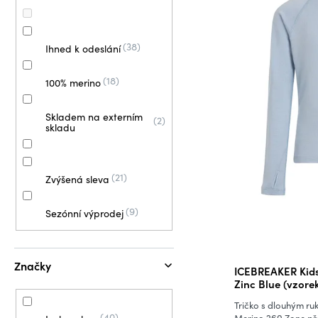
a
s
o
n
p
d
e
r
u
38
Ihned k odeslání
l
o
k
d
t
18
100% merino
u
ů
k
Skladem na externím
2
skladu
t
ů
21
Zvýšená sleva
9
Sezónní výprodej
Značky
ICEBREAKER Kids 
Zinc Blue (vzore
Tričko s dlouhým r
40
Merino 260 Zone pře