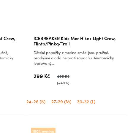
t Crew,
ICEBREAKER Kids Mer Hike+ Light Crew,
Flintb/Pinkq/Trail
užné,
Dětské ponožky z merino směsi jsou pružné,
atomicky
prodyšné a odolné proti zápachu. Anatomicky
tvarovaný...
299 Kč
499 Kč
(–40 %)
24-26 (S)
27-29 (M)
30-32 (L)
100% merino