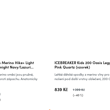
 Merino Hike+ Light
ICEBREAKER Kids 200 Oasis Legg
ight Navy/Lazuri
Pink Quartz (vzorek)
rino směsi jsou pružné,
Lehké dětské spodky z merino vlny pro
proti zápachu. Anatomicky
nošení pod další vrstvy oblečení, 200 O
839 Kč
1 399 Kč
č
(–40 %)
)