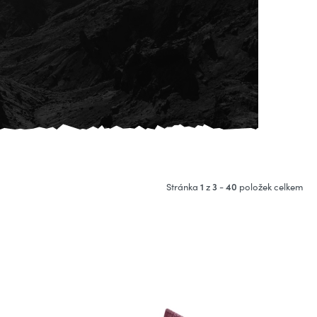
1
3
40
Stránka
z
-
položek celkem