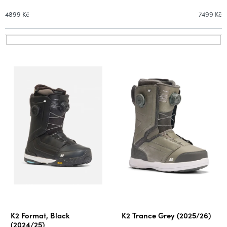
n
í
4899
Kč
7499
Kč
p
r
V
o
ý
d
p
u
i
k
s
t
p
ů
r
o
d
u
k
t
ů
K2 Format, Black
K2 Trance Grey (2025/26)
(2024/25)