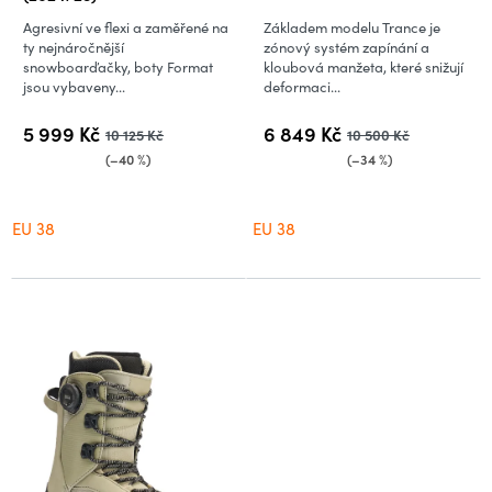
Agresivní ve flexi a zaměřené na
Základem modelu Trance je
ty nejnáročnější
zónový systém zapínání a
snowboarďačky, boty Format
kloubová manžeta, které snižují
jsou vybaveny...
deformaci...
5 999 Kč
6 849 Kč
10 125 Kč
10 500 Kč
(–40 %)
(–34 %)
EU 38
EU 38