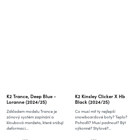
K2 Trance, Deep Blue -
K2 Kinsley Clicker X Hb
Loranne (2024/25)
Black (2024/25)
Základem modelu Trance je
Co musí mít ty nejlepší
zónový systém zapínání a
snowboardové boty? Teplo?
kloubová manžeta, které snižují
Pohodlí? Musí padnout? Být
deformaci...
výkonné? Stylové?...