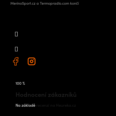
MerinoSport.cz a Termopradlo.com končí
Kontakt
info
@
outdoorshops.cz
+420 778 480 522
100 %
Hodnocení zákazníků
Na základě
recenzí na Heureka.cz