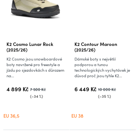
K2 Cosmo Lunar Rock
K2 Contour Maroon
(2025/26)
(2025/26)
K2 Cosmo jsou snowboardové
Dámské boty s největší
boty navržené pro freestyle a
podporou a tunou
jízdu po sjezdovkách s důrazem
technologických vychytávek je
na...
důvod proč jsou tyhle K2...
4 899 Kč
6 449 Kč
7 500 Kč
10 000 Kč
(–34 %)
(–35 %)
EU 36,5
EU 38