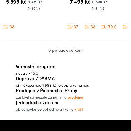
5 599 Kč
7 499 Kč
9 339 Kč
11 500 Kč
(–40 %)
(–34 %)
EU 38
EU 37
EU 38
EU 39,5
EU 
6
položek celkem
O
v
Věrnostní program
l
sleva 3 - 15 %
á
Doprava ZDARMA
d
při nákupu nad 1 999 Kč je doprava na nás
a
Prodejna v Říčanech u Prahy
c
zastavit se můžete za námi na
prodejně
Jednoduché vrácení
í
objednávku lze pohodlně a rychle
vrátit
p
r
Z
v
á