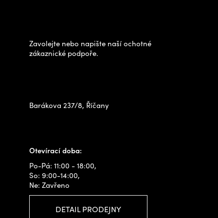
Potřebujete poradit s
k
p
výběrem?
y
a
v
t
Zavolejte nebo napište naší ochotné
ý
í
zákaznické podpoře.
p
Zastavte se za námi osobně
i
na prodejně
s
u
Barákova 237/8, Říčany
+420 778 480 522
info@outdoorshops.cz
Otevírací doba:
Po-Pá: 11:00 - 18:00,
So: 9:00-14:00,
Ne: Zavřeno
DETAIL PRODEJNY