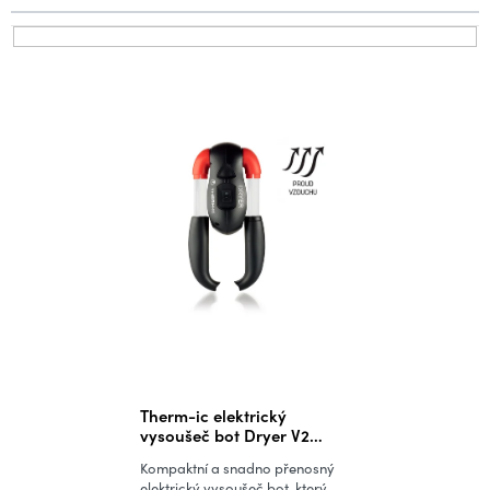
p
r
V
o
ý
d
p
u
i
k
s
t
p
ů
r
o
d
u
k
t
ů
Therm-ic elektrický
vysoušeč bot Dryer V2
(230 V)
Kompaktní a snadno přenosný
elektrický vysoušeč bot, který