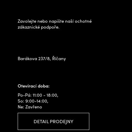
k
p
výběrem?
y
a
v
t
Zavolejte nebo napište naší ochotné
ý
í
zákaznické podpoře.
p
Zastavte se za námi osobně
i
na prodejně
s
u
Barákova 237/8, Říčany
+420 778 480 522
info@outdoorshops.cz
Otevírací doba:
Po-Pá: 11:00 - 18:00,
So: 9:00-14:00,
Ne: Zavřeno
DETAIL PRODEJNY