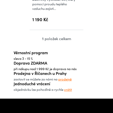
pomocí proudu teplého
vzduchu zajistí...
1 190 Kč
1
položek celkem
O
v
Věrnostní program
l
sleva 3 - 15 %
á
Doprava ZDARMA
d
při nákupu nad 1 999 Kč je doprava na nás
a
Prodejna v Říčanech u Prahy
c
zastavit se můžete za námi na
prodejně
Jednoduché vrácení
í
objednávku lze pohodlně a rychle
vrátit
p
r
Z
v
á
Potřebujete poradit s