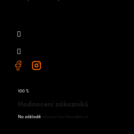
Kontakt
info
@
outdoorshops.cz
+420 778 480 522
100 %
Hodnocení zákazníků
Na základě
recenzí na Heureka.cz