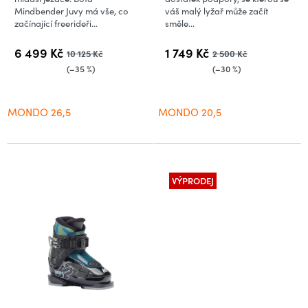
Mindbender Juvy má vše, co
váš malý lyžař může začít
začínající freerideři...
směle...
6 499 Kč
1 749 Kč
10 125 Kč
2 500 Kč
(–35 %)
(–30 %)
MONDO 26,5
MONDO 20,5
VÝPRODEJ