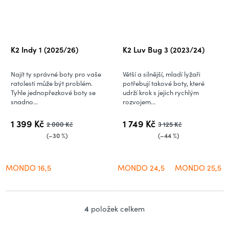
K2 Indy 1 (2025/26)
K2 Luv Bug 3 (2023/24)
Najít ty správné boty pro vaše
Větší a silnější, mladí lyžaři
ratolesti může být problém.
potřebují takové boty, které
Tyhle jednopřezkové boty se
udrží krok s jejich rychlým
snadno...
rozvojem...
1 399 Kč
1 749 Kč
2 000 Kč
3 125 Kč
(–30 %)
(–44 %)
MONDO 16,5
MONDO 24,5
MONDO 25,5
4
položek celkem
O
v