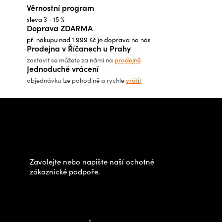
Věrnostní program
l
sleva 3 - 15 %
á
Doprava ZDARMA
d
při nákupu nad 1 999 Kč je doprava na nás
a
Prodejna v Říčanech u Prahy
c
zastavit se můžete za námi na
prodejně
Jednoduché vrácení
í
objednávku lze pohodlně a rychle
vrátit
p
r
Z
v
á
Potřebujete poradit s
k
p
výběrem?
y
a
v
t
Zavolejte nebo napište naší ochotné
ý
í
zákaznické podpoře.
p
Zastavte se za námi osobně
i
na prodejně
s
u