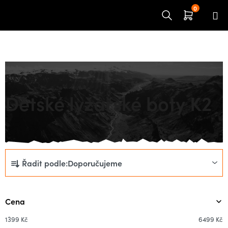
Přejít
na
obsah
Domů
LYŽOVÁNÍ
Děti
Boty
Dětské lyžařské boty K2
Ř
Řadit podle:
Doporučujeme
a
z
e
Cena
n
í
1399
Kč
6499
Kč