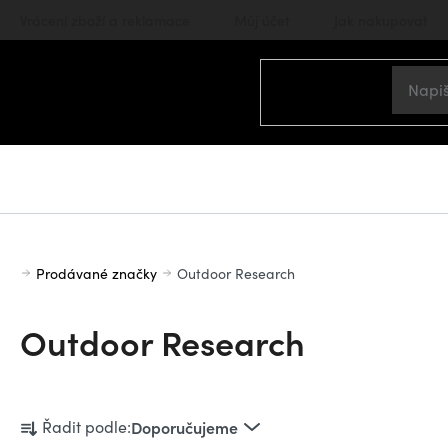
Přejít
Vrácení zboží a reklamace
Můj účet
Jak nakupovat
na
obsah
Domů
Prodávané značky
Outdoor Research
Outdoor Research
Ř
Řadit podle:
Doporučujeme
a