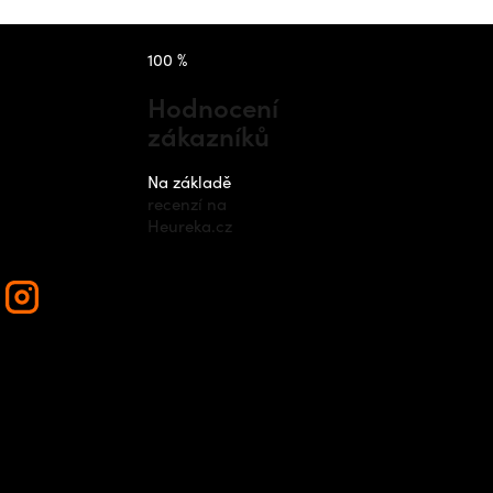
takt
Instagram
100 %
Hodnocení
zákazníků
nfo
@
outdo
cz
Na základě
recenzí na
420 778 48
Heureka.cz