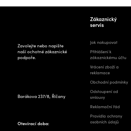
Z
Potřebujete
á
Zákaznický
poradit s
p
servis
výběrem?
a
t
Jak nakupovat
Zavolejte nebo napište
í
naší ochotné zákaznické
Přihlášení k
podpoře.
zákaznickému účtu
Zastavte se za
Vrácení zboží a
námi osobně na
reklamace
prodejně
Obchodní podmínky
Odstoupení od
Barákova 237/8, Říčany
smlouvy
+420 778 480 522
Reklamační řád
info@outdoorshops.cz
Pravidla ochrany
osobních údajů
Otevírací doba: