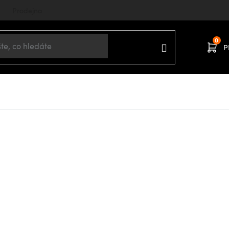
Prodejna
P