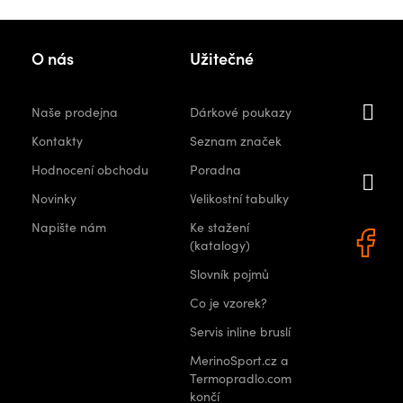
v
l
Kon
O nás
Užitečné
á
d
i
a
Naše prodejna
Dárkové poukazy
c
orshops.
Kontakty
Seznam značek
í
Hodnocení obchodu
Poradna
+
p
Novinky
Velikostní tabulky
r
0 522
Napište nám
Ke stažení
v
(katalogy)
k
Slovník pojmů
y
v
Co je vzorek?
ý
Servis inline bruslí
p
MerinoSport.cz a
i
Termopradlo.com
s
končí