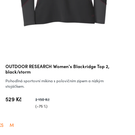
OUTDOOR RESEARCH Women's Blackridge Top 2,
black/storm
Pohodlná sportovní mikina s polovičním zipem a nízkým
stojáčkem.
529 Kč
2 150 Kč
(–75 %)
XS
M