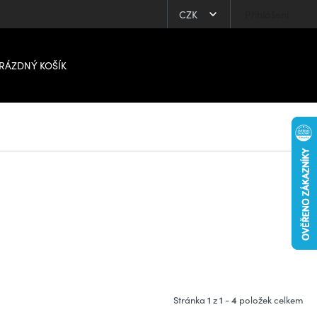
CZK
Přihlášení
RÁZDNÝ KOŠÍK
1
1
4
Stránka
z
-
položek celkem