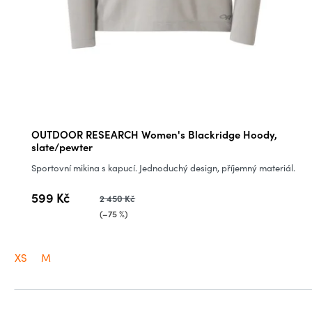
Průměrné
OUTDOOR RESEARCH Women's Blackridge Hoody,
hodnocení
slate/pewter
produktu
Sportovní mikina s kapucí. Jednoduchý design, příjemný materiál.
je
599 Kč
0,0
2 450 Kč
z
(–75 %)
5
hvězdiček.
XS
M