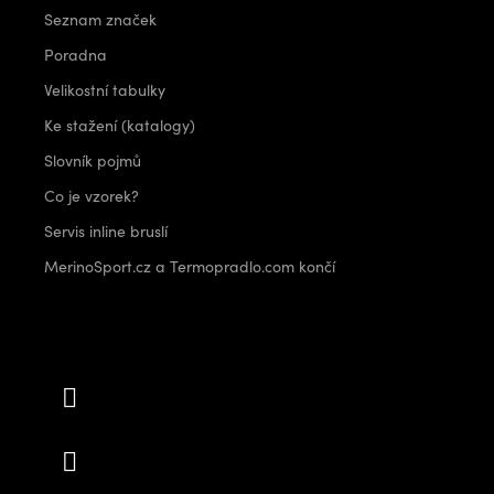
Seznam značek
Poradna
Velikostní tabulky
Ke stažení (katalogy)
Slovník pojmů
Co je vzorek?
Servis inline bruslí
MerinoSport.cz a Termopradlo.com končí
Kontakt
info
@
outdoorshops.cz
+420 778 480 522