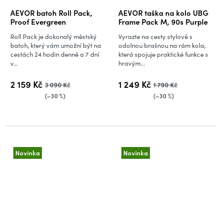
AEVOR batoh Roll Pack,
AEVOR taška na kolo UBG
Proof Evergreen
Frame Pack M, 90s Purple
Roll Pack je dokonalý městský
Vyrazte na cesty stylově s
batoh, který vám umožní být na
odolnou brašnou na rám kola,
cestách 24 hodin denně a 7 dní
která spojuje praktické funkce s
v...
hravým...
2 159 Kč
1 249 Kč
3 090 Kč
1 790 Kč
(–30 %)
(–30 %)
Novinka
Novinka