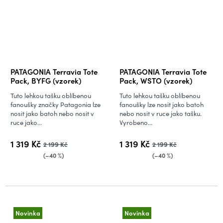
PATAGONIA Terravia Tote
PATAGONIA Terravia Tote
Pack, BYFG (vzorek)
Pack, WSTO (vzorek)
Tuto lehkou tašku oblíbenou
Tuto lehkou tašku oblíbenou
fanoušky značky Patagonia lze
fanoušky lze nosit jako batoh
nosit jako batoh nebo nosit v
nebo nosit v ruce jako tašku.
ruce jako...
Vyrobeno...
1 319 Kč
1 319 Kč
2 199 Kč
2 199 Kč
(–40 %)
(–40 %)
Novinka
Novinka