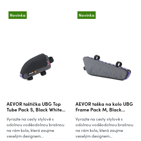
V
o
ý
d
Novinka
Novinka
p
u
i
k
s
t
p
ů
r
o
d
u
k
t
ů
AEVOR taštička UBG Top
AEVOR taška na kolo UBG
Tube Pack S, Black White
Frame Pack M, Black
Grid
White Grid
Vyrazte na cesty stylově s
Vyrazte na cesty stylově s
odolnou voděodolnou brašnou
odolnou voděodolnou brašnou
na rám kola, která zaujme
na rám kola, která zaujme
veselým designem...
veselým designem...