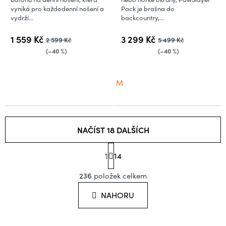
vyniká pro každodenní nošení a
Pack je brašna do
vydrží...
backcountry,...
1 559 Kč
3 299 Kč
2 599 Kč
5 499 Kč
(–40 %)
(–40 %)
M
NAČÍST 18 DALŠÍCH
S
1
t
14
O
r
á
236
položek celkem
v
n
l
k
NAHORU
o
á
v
d
á