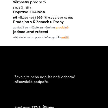
Věrnostní program
a
n
í
sleva 3 - 15 %
c
Doprava ZDARMA
í
při nákupu nad 1 999 Kč je doprava na nás
p
Prodejna v Říčanech u Prahy
r
zastavit se můžete za námi na
prodejně
Jednoduché vrácení
v
objednávku lze pohodlně a rychle
vrátit
k
y
Z
v
á
Potřebujete poradit s
ý
p
výběrem?
p
a
i
t
Zavolejte nebo napište naší ochotné
s
í
zákaznické podpoře.
u
Zastavte se za námi osobně
na prodejně
Barákova 237/8, Říčany