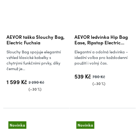
AEVOR taška Slouchy Bag,
AEVOR ledvinka Hip Bag
Electric Fuchsia
Ease, Ripstop Electric
Fuchsia
Slouchy Bag spojuje elegantní
Elegantní a odolná ledvinka –
vzhled klasické kabelky s
ideální volba pro každodenní
chytrými funkčními prvky, díky
použití i volný čas.
čemuž je...
539 Kč
780 Kč
1 599 Kč
2 290 Kč
(–30 %)
(–30 %)
Novinka
Novinka