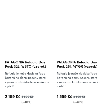
PATAGONIA Refugio Day
PATAGONIA Refugio Day
Pack 32L, WSTO (vzorek)
Pack 26l, MYGR (vzorek)
Refugio je naše klasická řada
Refugio je naše klasická řada
batohů na denní nošení, která
batohů na denní nošení, která
vyniká pro každodenní nošení a
vyniká pro každodenní nošení a
vydrží...
vydrží...
2 159 Kč
1 559 Kč
3 599 Kč
2 599 Kč
(–40 %)
(–40 %)