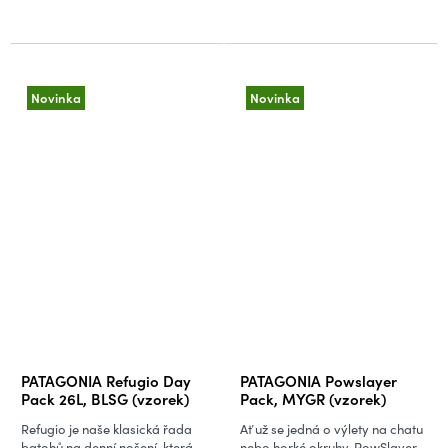
Novinka
Novinka
PATAGONIA Refugio Day
PATAGONIA Powslayer
Pack 26L, BLSG (vzorek)
Pack, MYGR (vzorek)
Refugio je naše klasická řada
Ať už se jedná o výlety na chatu
batohů na denní nošení, která
nebo horké okruhy, PowSlayer