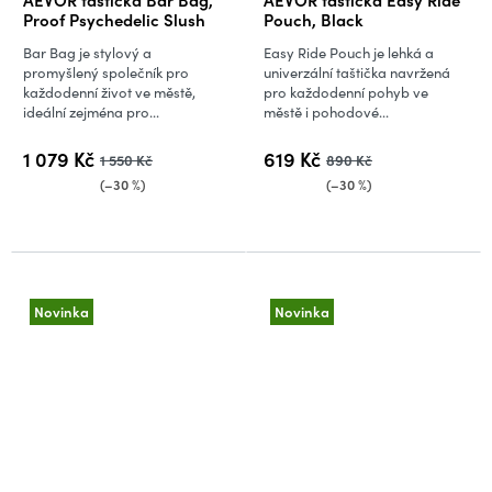
Proof Psychedelic Slush
Pouch, Black
Bar Bag je stylový a
Easy Ride Pouch je lehká a
promyšlený společník pro
univerzální taštička navržená
každodenní život ve městě,
pro každodenní pohyb ve
ideální zejména pro...
městě i pohodové...
1 079 Kč
619 Kč
1 550 Kč
890 Kč
(–30 %)
(–30 %)
Novinka
Novinka