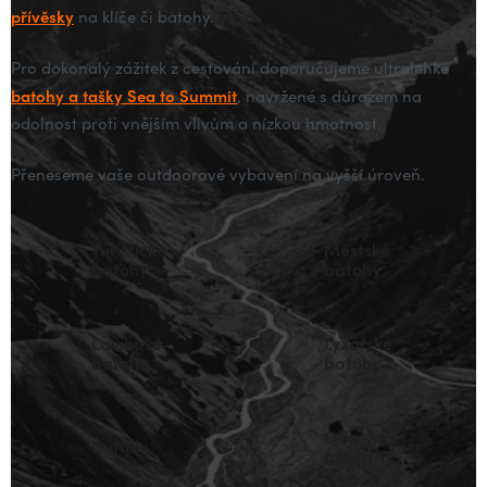
přívěsky
na klíče či batohy.
Pro dokonalý zážitek z cestování doporučujeme ultralehké
batohy a tašky Sea to Summit
, navržené s důrazem na
odolnost proti vnějším vlivům a nízkou hmotnost.
Přeneseme vaše outdoorové vybavení na vyšší úroveň.
Turistické
Městské
batohy
batohy
Lavinové
Lyžařské
batohy
batohy
Obaly a
Duffely
pouzdra