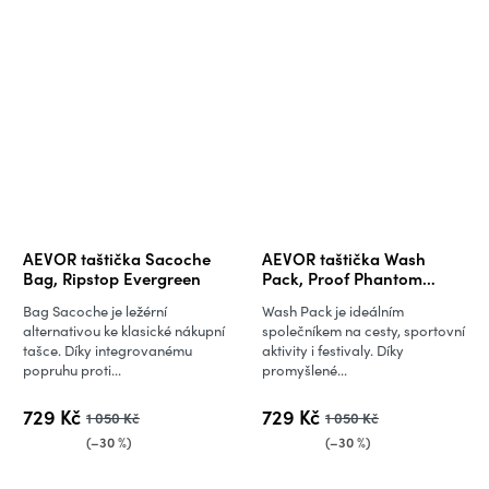
AEVOR taštička Sacoche
AEVOR taštička Wash
Bag, Ripstop Evergreen
Pack, Proof Phantom
Purple
Bag Sacoche je ležérní
Wash Pack je ideálním
alternativou ke klasické nákupní
společníkem na cesty, sportovní
tašce. Díky integrovanému
aktivity i festivaly. Díky
popruhu proti...
promyšlené...
729 Kč
729 Kč
1 050 Kč
1 050 Kč
(–30 %)
(–30 %)