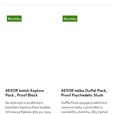
Novinka
Novinka
AEVOR batoh Explore
AEVOR taška Duffel Pack,
Pack , Proof Black
Proof Psychedelic Slush
Se stylovým a praktickým
Duffle Pack spojuje praktičnost
batohem Explore Pack budete
cestovní tašky s pohodlím a
mít vše potřebné vždy po ruce.
variabilitou batohu, díky čemuž