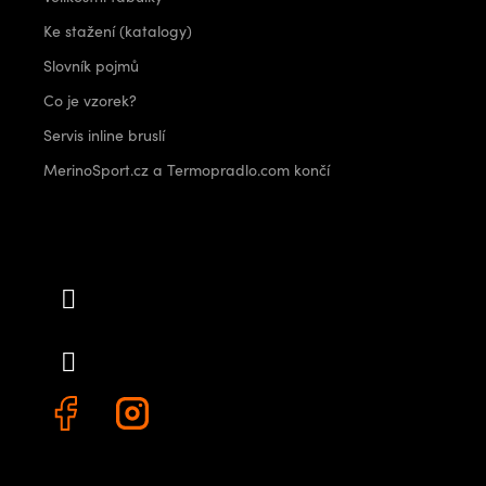
Ke stažení (katalogy)
Slovník pojmů
Co je vzorek?
Servis inline bruslí
MerinoSport.cz a Termopradlo.com končí
Kontakt
info
@
outdoorshops.cz
+420 778 480 522