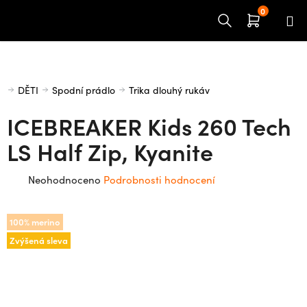
Přejít
na
obsah
Domů
DĚTI
Spodní prádlo
Trika dlouhý rukáv
ICEBREAKER Kids 260 Tech
LS Half Zip, Kyanite
Průměrné
Neohodnoceno
Podrobnosti hodnocení
hodnocení
produktu
100% merino
je
Zvýšená sleva
0,0
z
5
hvězdiček.