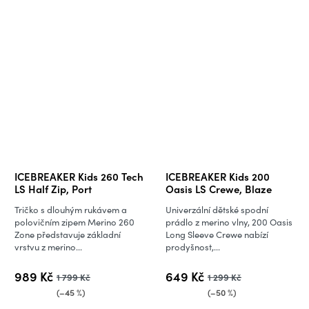
ICEBREAKER Kids 260 Tech
ICEBREAKER Kids 200
LS Half Zip, Port
Oasis LS Crewe, Blaze
Tričko s dlouhým rukávem a
Univerzální dětské spodní
polovičním zipem Merino 260
prádlo z merino vlny, 200 Oasis
Zone představuje základní
Long Sleeve Crewe nabízí
vrstvu z merino...
prodyšnost,...
989 Kč
649 Kč
1 799 Kč
1 299 Kč
(–45 %)
(–50 %)