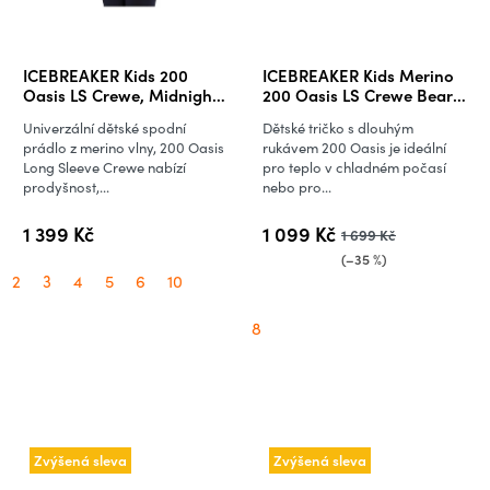
ICEBREAKER Kids 200
ICEBREAKER Kids Merino
Oasis LS Crewe, Midnight
200 Oasis LS Crewe Bear
Navy
Tour AOP, Zinc Blue/Aop
Univerzální dětské spodní
Dětské tričko s dlouhým
(vzorek)
prádlo z merino vlny, 200 Oasis
rukávem 200 Oasis je ideální
Long Sleeve Crewe nabízí
pro teplo v chladném počasí
prodyšnost,...
nebo pro...
1 399 Kč
1 099 Kč
1 699 Kč
(–35 %)
2
3
4
5
6
10
8
Zvýšená sleva
Zvýšená sleva