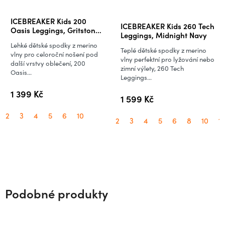
Průměrné
ICEBREAKER Kids 200
ICEBREAKER Kids 260 Tech
hodnocení
Oasis Leggings, Gritstone
Leggings, Midnight Navy
Heather
produktu
Lehké dětské spodky z merino
Teplé dětské spodky z merino
je
vlny pro celoroční nošení pod
vlny perfektní pro lyžování nebo
další vrstvy oblečení, 200
5,0
zimní výlety, 260 Tech
Oasis...
Leggings...
z
5
1 399 Kč
1 599 Kč
hvězdiček.
2
3
4
5
6
10
2
3
4
5
6
8
10
12
Podobné produkty