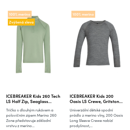
100% merino
100% merino
Zvýšená sleva
ICEBREAKER Kids 260 Tech
ICEBREAKER Kids 200
LS Half Zip, Seaglass
Oasis LS Crewe, Gritstone
(vzorek)
Heather
Tričko s dlouhým rukávem a
Univerzální dětské spodní
polovičním zipem Merino 260
prádlo z merino vlny, 200 Oasis
Zone představuje základní
Long Sleeve Crewe nabízí
vrstvu z merino...
prodyšnost,...