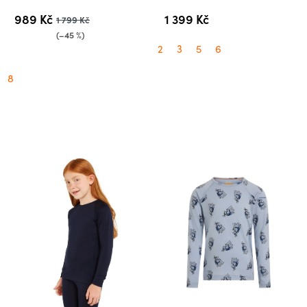
989 Kč
1 399 Kč
1 799 Kč
(–45 %)
2
3
5
6
8