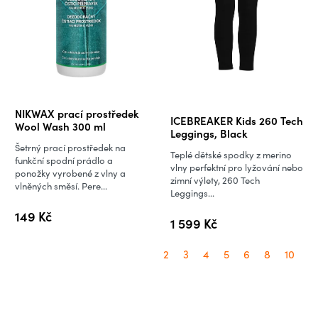
Průměrné
NIKWAX prací prostředek
ICEBREAKER Kids 260 Tech
hodnocení
Wool Wash 300 ml
Leggings, Black
produktu
Šetrný prací prostředek na
Teplé dětské spodky z merino
je
funkční spodní prádlo a
vlny perfektní pro lyžování nebo
ponožky vyrobené z vlny a
5,0
zimní výlety, 260 Tech
vlněných směsí. Pere...
Leggings...
z
5
149 Kč
1 599 Kč
hvězdiček.
2
3
4
5
6
8
10