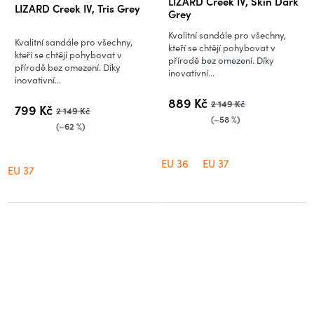
LIZARD Creek IV, Skin Dark
LIZARD Creek IV, Tris Grey
hodnocení
Grey
produktu
Kvalitní sandále pro všechny,
Kvalitní sandále pro všechny,
je
kteří se chtějí pohybovat v
kteří se chtějí pohybovat v
přírodě bez omezení. Díky
4,5
přírodě bez omezení. Díky
inovativní...
inovativní...
z
5
889 Kč
2 149 Kč
799 Kč
2 149 Kč
hvězdiček.
(–58 %)
(–62 %)
EU 36
EU 37
EU 37