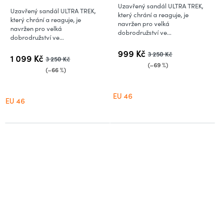
produktu
Uzavřený sandál ULTRA TREK,
Uzavřený sandál ULTRA TREK,
je
který chrání a reaguje, je
který chrání a reaguje, je
navržen pro velká
5,0
navržen pro velká
dobrodružství ve...
dobrodružství ve...
z
5
999 Kč
3 250 Kč
1 099 Kč
3 250 Kč
hvězdiček.
(–69 %)
(–66 %)
EU 46
EU 46