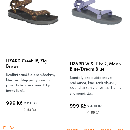
o
p
d
r
u
o
k
d
t
u
ů
k
t
ů
Průměrné
LIZARD Creek IV, Zig
LIZARD W'S Hike 2, Moon
hodnocení
Brown
Blue/Dream Blue
produktu
Kvalitní sandále pro všechny,
Sandály pro outdoorové
je
kteří se chtějí pohybovat v
nadšence, kteří rádi objevují.
přírodě bez omezení. Díky
4,5
Model HIKE 2 má PU stélku, což
inovativní...
znamená, že...
z
5
999 Kč
2 150 Kč
999 Kč
2 490 Kč
hvězdiček.
(–53 %)
(–59 %)
EU 37