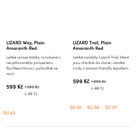
LIZARD Way, Plain
LIZARD Trail, Plain
Amaranth Red
Amaranth Red
Lehké unisex žabky vyrobené z
Lehké sandály Lizard Trail, které
recyklovaného polyesteru.
jsou vhodné do slané i sladké
Rychleschnoucí, pohodlně se
vody s animal friendly lepidlem.
nosí.
599 Kč
1 890 Kč
599 Kč
1 590 Kč
(–68 %)
(–62 %)
EU 35
EU 36
EU 37
EU 42