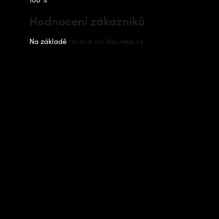
Hodnocení zákazníků
Na základě
recenzí na Heureka.cz
Instagram