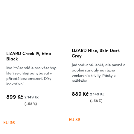
Průměrné
LIZARD Hike, Skin Dark
LIZARD Creek IV, Etno
hodnocení
Grey
Black
produktu
Jednoduché, lehké, ale pevné a
Kvalitní sandále pro všechny,
je
odolné sandály na různé
kteří se chtějí pohybovat v
venkovní aktivity. Pásky z
5,0
přírodě bez omezení. Díky
měkkého...
inovativní...
z
5
889 Kč
2 149 Kč
899 Kč
2 149 Kč
hvězdiček.
(–58 %)
(–58 %)
EU 36
EU 36