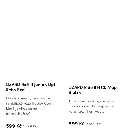
Průměrné
LIZARD Raft II Junior, Dgt
LIZARD Ride II H20, Map
hodnocení
Rebo Red
Bluish
produktu
Dětské sandály se stélka ze
Turistické sandály, kter jsou
je
syntetické kůže Happy Cow,
vhodné i k vodě, mají robustní
která je vhodná na
5,0
konstrukci, tlumivou...
dobrodružství...
z
899 Kč
2 699 Kč
5
599 Kč
1 599 Kč