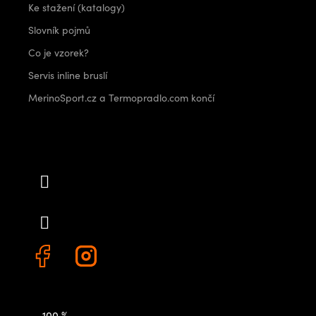
Ke stažení (katalogy)
Slovník pojmů
Co je vzorek?
Servis inline bruslí
MerinoSport.cz a Termopradlo.com končí
Kontakt
info
@
outdoorshops.cz
+420 778 480 522
100 %