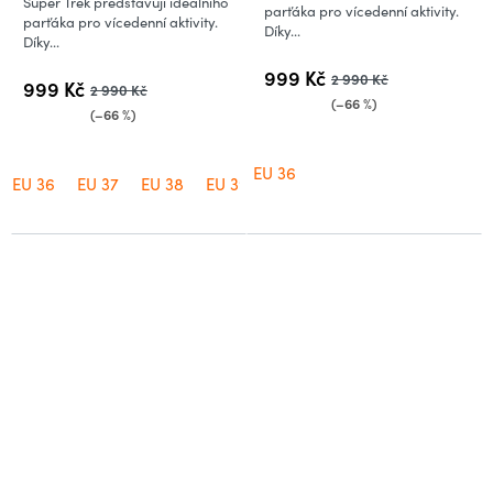
Super Trek představují ideálního
parťáka pro vícedenní aktivity.
5,0
parťáka pro vícedenní aktivity.
Díky...
Díky...
z
5
999 Kč
2 990 Kč
999 Kč
2 990 Kč
hvězdiček.
(–66 %)
(–66 %)
EU 36
EU 36
EU 37
EU 38
EU 39