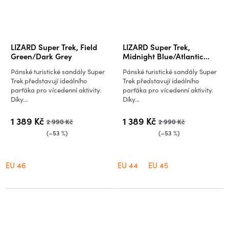
Průměrné
Průměrné
LIZARD Super Trek, Field
LIZARD Super Trek,
hodnocení
hodnocení
Green/Dark Grey
Midnight Blue/Atlantic
Blue
produktu
produktu
Pánské turistické sandály Super
Pánské turistické sandály Super
je
je
Trek představují ideálního
Trek představují ideálního
parťáka pro vícedenní aktivity.
parťáka pro vícedenní aktivity.
1,0
5,0
Díky...
Díky...
z
z
5
5
1 389 Kč
1 389 Kč
2 990 Kč
2 990 Kč
hvězdiček.
hvězdiček.
(–53 %)
(–53 %)
EU 46
EU 44
EU 45