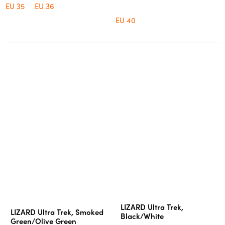
EU 35
EU 36
EU 40
Průměrné
LIZARD Ultra Trek,
LIZARD Ultra Trek, Smoked
hodnocení
Black/White
Green/Olive Green