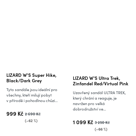
Průměrné
LIZARD W'S Super Hike,
LIZARD W'S Ultra Trek,
hodnocení
Black/Dark Grey
Zinfandel Red/Virtual Pink
produktu
Tyto sandále jsou ideální pro
Uzavřený sandál ULTRA TREK,
je
všechny, kteří milují pobyt
který chrání a reaguje, je
v přírodě i pohodlnou chůzi...
4,0
navržen pro velká
dobrodružství ve...
z
999 Kč
2 690 Kč
5
(–62 %)
1 099 Kč
3 250 Kč
hvězdiček.
(–66 %)