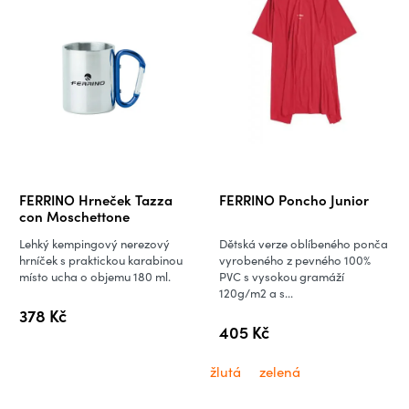
o
p
d
r
u
o
k
d
t
u
ů
k
t
ů
FERRINO Hrneček Tazza
FERRINO Poncho Junior
con Moschettone
Lehký kempingový nerezový
Dětská verze oblíbeného ponča
hrníček s praktickou karabinou
vyrobeného z pevného 100%
místo ucha o objemu 180 ml.
PVC s vysokou gramáží
120g/m2 a s...
378 Kč
405 Kč
žlutá
zelená