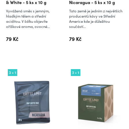
& White - 5 ks x 10 g
Nicaragua - 5 ks x 10 g
Vyvážená směs s jemným,
Tato země je jedním z největších
hladkým tělem a střední
producentů kávy ve Střední
aciditou. V šálku objevíte
Americe kde je důležitou
oříškové aroma, ovocné...
součástí...
79 Kč
79 Kč
3 + 1
3 + 1