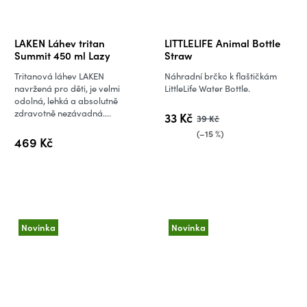
LAKEN Láhev tritan
LITTLELIFE Animal Bottle
Summit 450 ml Lazy
Straw
Tritanová láhev LAKEN
Náhradní brčko k flaštičkám
navržená pro děti, je velmi
LittleLife Water Bottle.
odolná, lehká a absolutně
zdravotně nezávadná....
33 Kč
39 Kč
(–15 %)
469 Kč
Novinka
Novinka