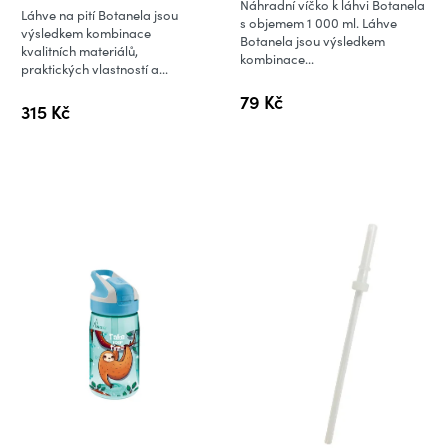
Náhradní víčko k láhvi Botanela
Láhve na pití Botanela jsou
je
s objemem 1 000 ml. Láhve
výsledkem kombinace
Botanela jsou výsledkem
5,0
kvalitních materiálů,
kombinace...
praktických vlastností a...
z
5
79 Kč
315 Kč
hvězdiček.