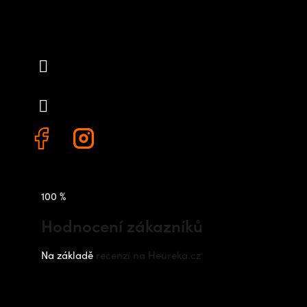
Kontakt
info
@
outdoorshops.cz
+420 778 480 522
100 %
Hodnocení zákazníků
Na základě
recenzí na Heureka.cz