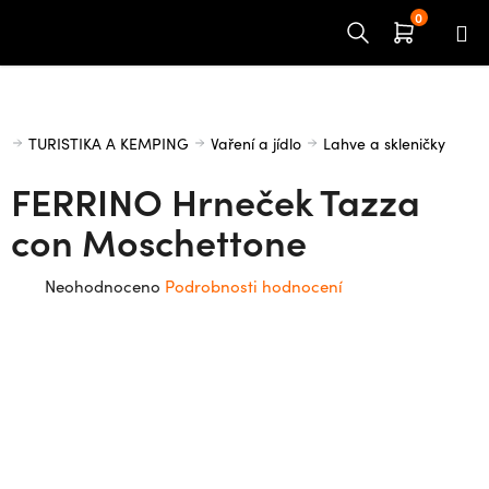
Přejít
na
obsah
Domů
TURISTIKA A KEMPING
Vaření a jídlo
Lahve a skleničky
FERRINO Hrneček Tazza
con Moschettone
Průměrné
Neohodnoceno
Podrobnosti hodnocení
hodnocení
produktu
je
0,0
z
5
hvězdiček.