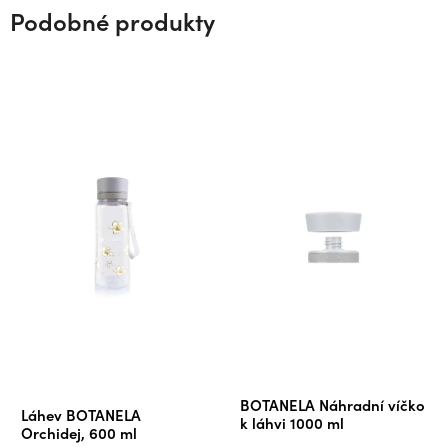
Podobné produkty
Průměrné
BOTANELA Náhradní víčko
Láhev BOTANELA
hodnocení
k láhvi 1000 ml
Orchidej, 600 ml
produktu