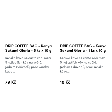
DRIP COFFEE BAG - Kenya
DRIP COFFEE BAG - Kenya
Sakami Gloria - 5 ks x 10 g
Sakami Gloria - 1 ks x 10 g
Keňská káva se často řadí mezi
Keňská káva se často řadí mezi
5 nejlepších káv na světě.
5 nejlepších káv na světě.
Jedním z důvodů, proč keňská
Jedním z důvodů, proč keňská
káva...
káva...
79 Kč
18 Kč