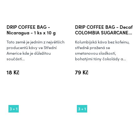
DRIP COFFEE BAG -
DRIP COFFEE BAG - Decaf
Nicaragua - 1 ks x 10 g
COLOMBIA SUGARCANE-
5 ks x 10 g
Tato země je jedním z největších
Kolumbijská káva bez kofeinu,
producentů kávy ve Střední
středně pražená se
Americe kde je důležitou
smetanovou sladkostí,
součástí...
bohatými tóny čokolády a...
18 Kč
79 Kč
3 + 1
3 + 1