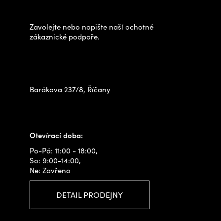
výběrem?
a
t
Zavolejte nebo napište naší ochotné
í
zákaznické podpoře.
Zastavte se za námi osobně
na prodejně
Barákova 237/8, Říčany
+420 778 480 522
info@outdoorshops.cz
Otevírací doba:
Po-Pá: 11:00 - 18:00,
So: 9:00-14:00,
Ne: Zavřeno
DETAIL PRODEJNY