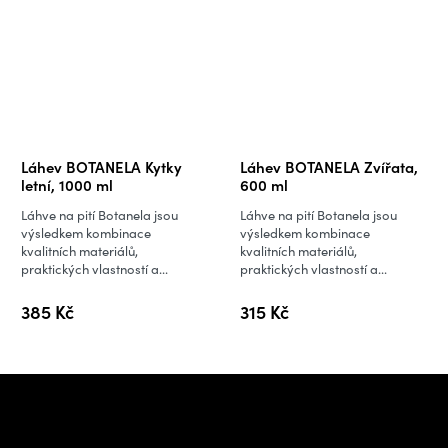
Láhev BOTANELA Kytky
Láhev BOTANELA Zvířata,
letní, 1000 ml
600 ml
Láhve na pití Botanela jsou
Láhve na pití Botanela jsou
výsledkem kombinace
výsledkem kombinace
kvalitních materiálů,
kvalitních materiálů,
praktických vlastností a...
praktických vlastností a...
385 Kč
315 Kč
Z
á
Potřebujete poradit s
p