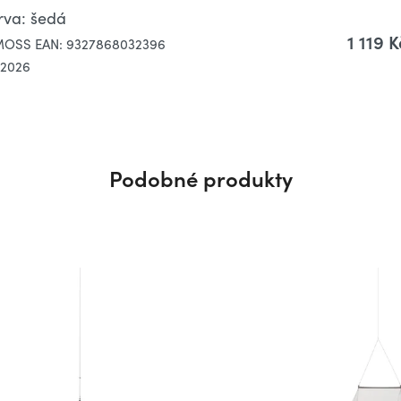
arva: šedá
1 119 K
NMOSS
EAN:
9327868032396
.2026
Podobné produkty