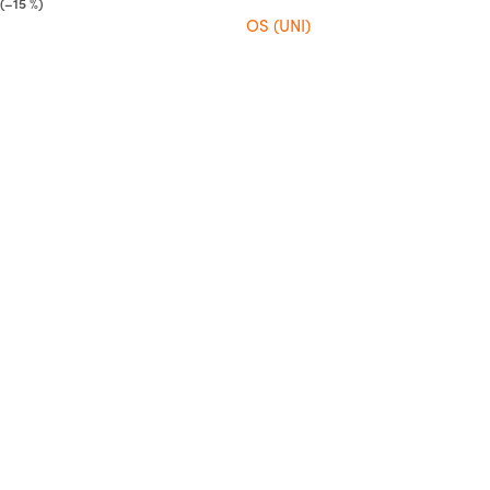
(–15 %)
OS (UNI)