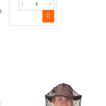
č
DO
KOŠÍKU