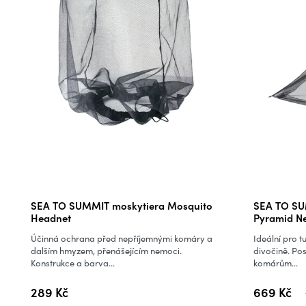
SEA TO SUMMIT moskytiera Mosquito
SEA TO SU
Headnet
Pyramid Ne
Účinná ochrana před nepříjemnými komáry a
Ideální pro t
dalším hmyzem, přenášejícím nemoci.
divočině. Po
Konstrukce a barva...
komárům...
289 Kč
669 Kč