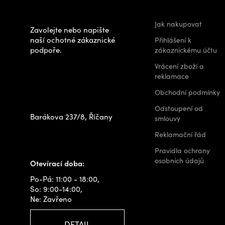
výběrem?
a
t
Jak nakupovat
Zavolejte nebo napište
í
naší ochotné zákaznické
Přihlášení k
podpoře.
zákaznickému účtu
Zastavte se za
Vrácení zboží a
námi osobně na
reklamace
prodejně
Obchodní podmínky
Odstoupení od
Barákova 237/8, Říčany
smlouvy
+420 778 480 522
Reklamační řád
info@outdoorshops.cz
Pravidla ochrany
osobních údajů
Otevírací doba:
Po-Pá: 11:00 - 18:00,
So: 9:00-14:00,
Ne: Zavřeno
DETAIL