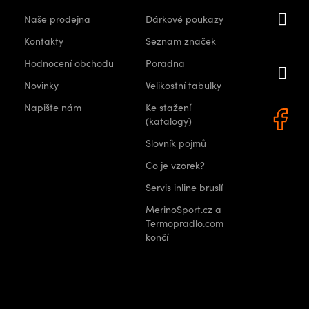
i
Naše prodejna
Dárkové poukazy
orshops.
Kontakty
Seznam značek
Hodnocení obchodu
Poradna
+
Novinky
Velikostní tabulky
0 522
Napište nám
Ke stažení
(katalogy)
Slovník pojmů
Co je vzorek?
Servis inline bruslí
MerinoSport.cz a
Termopradlo.com
končí