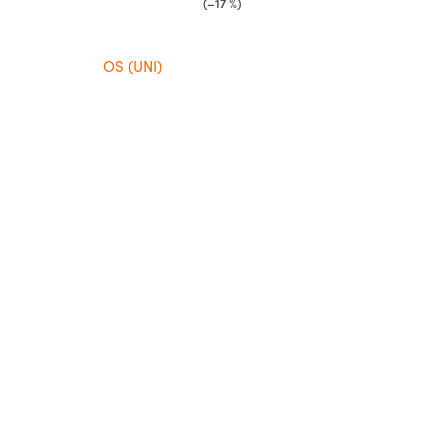
(–17 %)
OS (UNI)