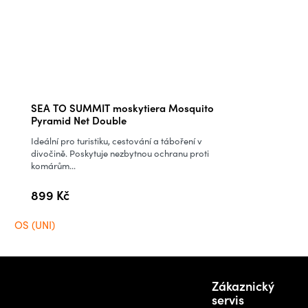
SEA TO SUMMIT moskytiera Mosquito
Pyramid Net Double
Ideální pro turistiku, cestování a táboření v
divočině. Poskytuje nezbytnou ochranu proti
komárům...
899 Kč
OS (UNI)
Z
Potřebujete
á
Zákaznický
poradit s
p
servis