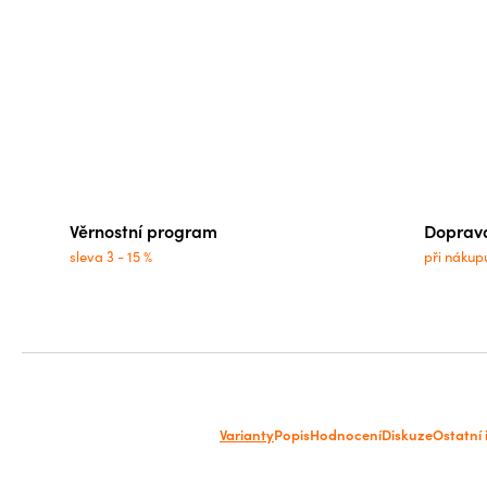
Věrnostní program
Doprav
sleva 3 - 15 %
při nákup
Varianty
Popis
Hodnocení
Diskuze
Ostatní