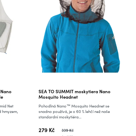
 Nano
SEA TO SUMMIT moskytiera Nano
le
Mosquito Headnet
mid Net
Pohodlná Nano™ Mosquito Headnet se
ed hmyzem,
snadno používá, je o 60 % lehčí než naše
standardní moskytiéra...
279 Kč
339 Kč