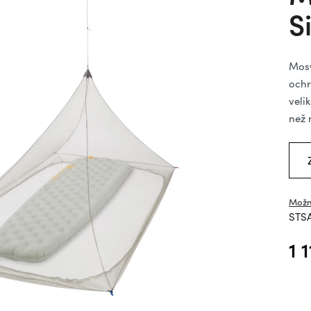
hv
S
Mosy
ochr
veli
než 
Možn
STS
1 
Měrn