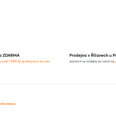
a ZDARMA
Prodejna v Říčanech u P
u nad 1 999 Kč je doprava na nás
zastavit se můžete za námi na
 informace