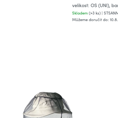
velikost: OS (UNI), b
Skladem
(>3 ks)
| STSA
Můžeme doručit do:
10.8