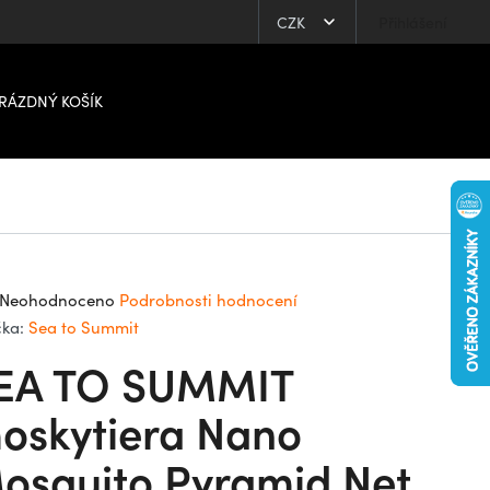
CZK
Přihlášení
RÁZDNÝ KOŠÍK
ůměrné
Neohodnoceno
Podrobnosti hodnocení
dnocení
čka:
Sea to Summit
oduktu
EA TO SUMMIT
0
oskytiera Nano
osquito Pyramid Net