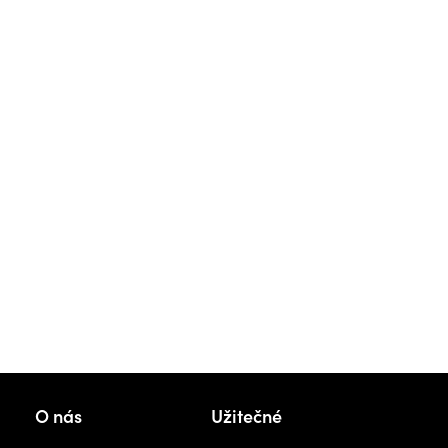
Kon
O nás
Užitečné