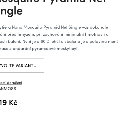
ězdiček.
ingle
tiéra Nano Mosquito Pyramid Net Single vás dokonale
ání před hmyzem, při zachování minimální hmotnosti a
kosti balení. Nyní je o 60 % lehčí a sbalená je o polovinu menší
naše standardní pyramidové moskytiéy!
ZVOLTE VARIANTU
osti doručení
ANMOSS
119 Kč
á cena: