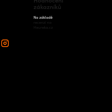
zákazníků
nfo
@
outdo
cz
Na základě
recenzí na
420 778 48
Heureka.cz