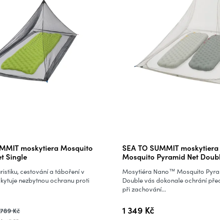
MMIT moskytiera Mosquito
SEA TO SUMMIT moskytiera
t Single
Mosquito Pyramid Net Doub
uristiku, cestování a táboření v
Mosytiéra Nano™ Mosquito Pyra
skytuje nezbytnou ochranu proti
Double vás dokonale ochrání př
při zachování...
1 349 Kč
789 Kč