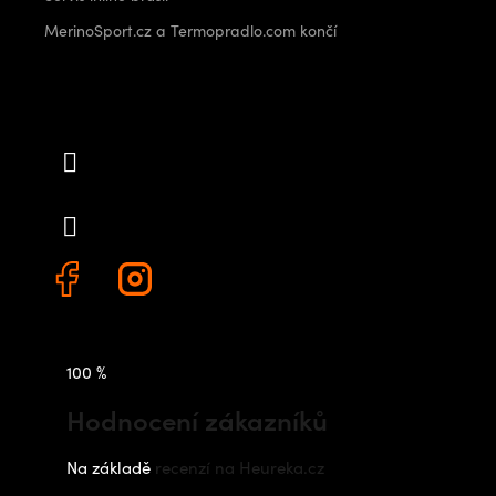
MerinoSport.cz a Termopradlo.com končí
Kontakt
info
@
outdoorshops.cz
+420 778 480 522
100 %
Hodnocení zákazníků
Na základě
recenzí na Heureka.cz