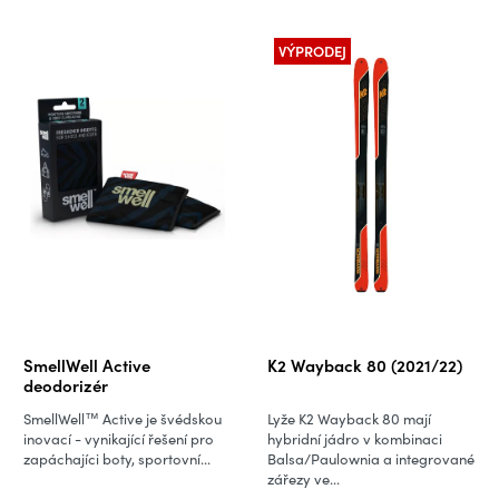
VÝPRODEJ
SmellWell Active
K2 Wayback 80 (2021/22)
deodorizér
SmellWell™ Active je švédskou
Lyže K2 Wayback 80 mají
inovací - vynikající řešení pro
hybridní jádro v kombinaci
zapáchajíci boty, sportovní...
Balsa/Paulownia a integrované
zářezy ve...