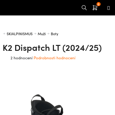
Přejít
na
obsah
Domů
SKIALPINISMUS
Muži
Boty
K2 Dispatch LT (2024/25)
Průměrné
2 hodnocení
Podrobnosti hodnocení
hodnocení
produktu
je
4,5
z
5
hvězdiček.