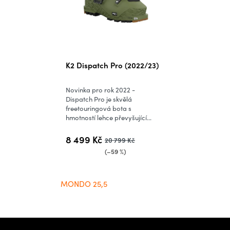
K2 Dispatch Pro (2022/23)
Novinka pro rok 2022 -
Dispatch Pro je skvělá
freetouringová bota s
hmotností lehce převyšující...
8 499 Kč
20 799 Kč
(–59 %)
MONDO 25,5
Z