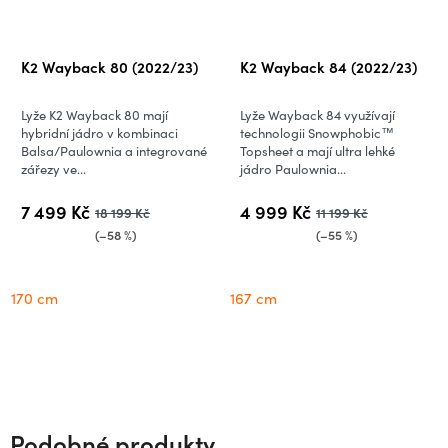
K2 Wayback 80 (2022/23)
K2 Wayback 84 (2022/23)
Lyže K2 Wayback 80 mají
Lyže Wayback 84 využívají
hybridní jádro v kombinaci
technologii Snowphobic™
Balsa/Paulownia a integrované
Topsheet a mají ultra lehké
zářezy ve...
jádro Paulownia...
7 499 Kč
4 999 Kč
18 199 Kč
11 199 Kč
(–58 %)
(–55 %)
170 cm
167 cm
Podobné produkty