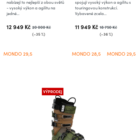
nabízejí to nejlepší z obou světů
spojují vysoký výkon a agilitu s
- vysoký výkon a agilitu na
touringovou konstrukcí.
jedné...
Vybavené zcela...
12 949 Kč
11 949 Kč
20 000 Kč
18 750 Kč
(–35 %)
(–36 %)
MONDO 29,5
MONDO 28,5
MONDO 29,5
VÝPRODEJ