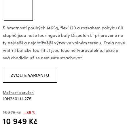
S hmotností pouhých 1465g, flexí 120 a rozsahem pohybu 60
stupňů jsou naše touringové boty Dispatch LT připravené na
ty nejdelší a nejobtížnější výzvy ve volném terénu. Zcela nové
vnitřní botičky Tourfit LT jsou tepelně tvarovatelné, takže o
svá chodidla už se nemusíte strachovat.
ZVOLTE VARIANTU
Možnosti doručení
10H2301.1.1.275
16 875 Kč
–35 %
10 949 Kč