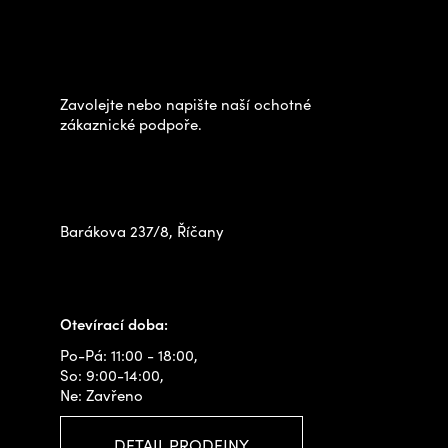
á
Potřebujete poradit s
p
výběrem?
a
t
Zavolejte nebo napište naší ochotné
í
zákaznické podpoře.
Zastavte se za námi osobně
na prodejně
Barákova 237/8, Říčany
+420 778 480 522
info@outdoorshops.cz
Otevírací doba:
Po-Pá: 11:00 - 18:00,
So: 9:00-14:00,
Ne: Zavřeno
DETAIL PRODEJNY