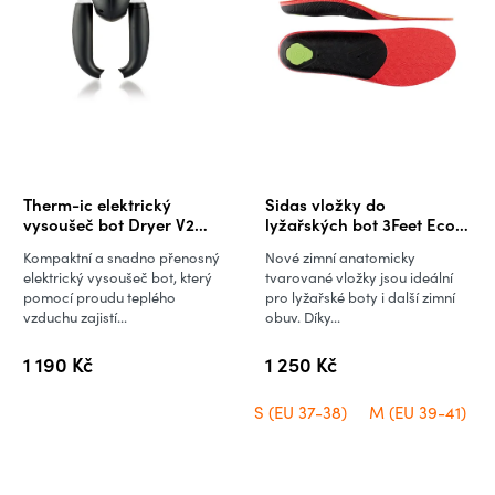
Therm-ic elektrický
Sidas vložky do
vysoušeč bot Dryer V2
lyžařských bot 3Feet Eco
(230 V)
Winter Mid
Kompaktní a snadno přenosný
Nové zimní anatomicky
elektrický vysoušeč bot, který
tvarované vložky jsou ideální
pomocí proudu teplého
pro lyžařské boty i další zimní
vzduchu zajistí...
obuv. Díky...
1 190 Kč
1 250 Kč
S (EU 37-38)
M (EU 39-41)