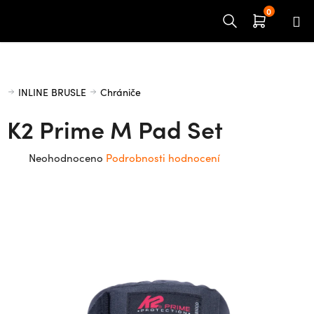
Přejít
na
obsah
Domů
INLINE BRUSLE
Chrániče
K2 Prime M Pad Set
Průměrné
Neohodnoceno
Podrobnosti hodnocení
hodnocení
produktu
je
0,0
z
5
hvězdiček.