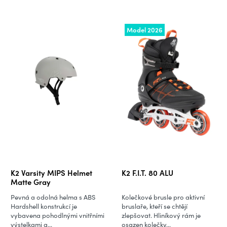
Model 2026
K2 Varsity MIPS Helmet
K2 F.I.T. 80 ALU
Matte Gray
Pevná a odolná helma s ABS
Kolečkové brusle pro aktivní
Hardshell konstrukcí je
bruslaře, kteří se chtějí
vybavena pohodlnými vnitřními
zlepšovat. Hliníkový rám je
výstelkami a...
osazen kolečky...