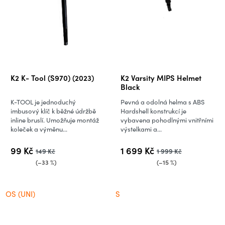
K2 K- Tool (S970) (2023)
K2 Varsity MIPS Helmet
Black
K-TOOL je jednoduchý
Pevná a odolná helma s ABS
imbusový klíč k běžné údržbě
Hardshell konstrukcí je
inline bruslí. Umožňuje montáž
vybavena pohodlnými vnitřními
koleček a výměnu...
výstelkami a...
99 Kč
1 699 Kč
149 Kč
1 999 Kč
(–33 %)
(–15 %)
OS (UNI)
S