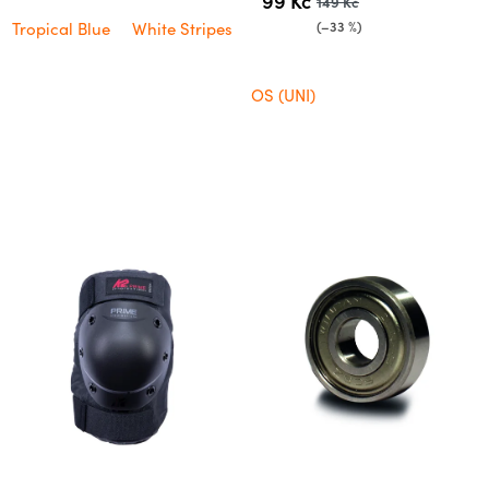
99 Kč
149 Kč
(–33 %)
Tropical Blue
White Stripes
OS (UNI)