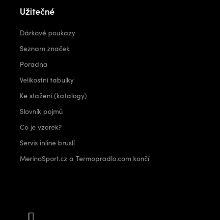
Užitečné
Dárkové poukazy
Seznam značek
Poradna
Velikostní tabulky
Ke stažení (katalogy)
Slovník pojmů
Co je vzorek?
Servis inline bruslí
MerinoSport.cz a Termopradlo.com končí
Kontakt
info
@
outdoorshops.cz