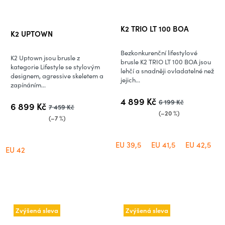
Průměrné
K2 TRIO LT 100 BOA
K2 UPTOWN
hodnocení
produktu
Bezkonkurenční lifestylové
K2 Uptown jsou brusle z
je
brusle K2 TRIO LT 100 BOA jsou
kategorie Lifestyle se stylovým
lehčí a snadněji ovladatelné než
5,0
designem, agressive skeletem a
jejich...
zapínáním...
z
5
4 899 Kč
6 199 Kč
6 899 Kč
7 459 Kč
hvězdiček.
(–20 %)
(–7 %)
EU 39,5
EU 41,5
EU 42,5
E
EU 42
Zvýšená sleva
Zvýšená sleva