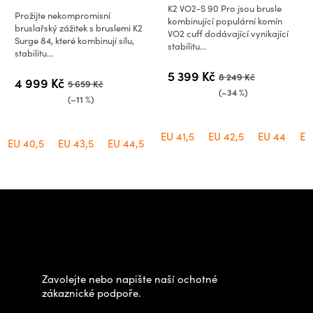
produktu
K2 VO2-S 90 Pro jsou brusle
Prožijte nekompromisní
je
kombinující populární komín
bruslařský zážitek s bruslemi K2
VO2 cuff dodávající vynikající
0,0
Surge 84, které kombinují sílu,
stabilitu...
stabilitu...
z
5
5 399 Kč
8 249 Kč
4 999 Kč
5 659 Kč
hvězdiček.
(–34 %)
(–11 %)
EU 41,5
EU 42,5
EU 44
EU
EU 40,5
EU 43,5
EU 44,5
Z
á
Potřebujete poradit s
p
výběrem?
a
t
Zavolejte nebo napište naší ochotné
í
zákaznické podpoře.