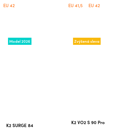
EU 42
EU 41,5
EU 42
Model 2026
Zvýšená sleva
Průměrné
K2 VO2 S 90 Pro
K2 SURGE 84
hodnocení