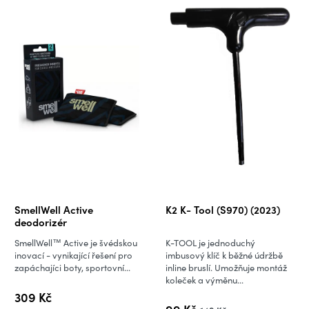
SmellWell Active
K2 K- Tool (S970) (2023)
deodorizér
SmellWell™ Active je švédskou
K-TOOL je jednoduchý
inovací - vynikající řešení pro
imbusový klíč k běžné údržbě
zapáchajíci boty, sportovní...
inline bruslí. Umožňuje montáž
koleček a výměnu...
309 Kč