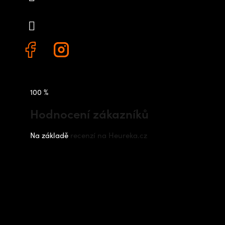
+420 778 480 522
100 %
Hodnocení zákazníků
Na základě
recenzí na Heureka.cz
Instagram