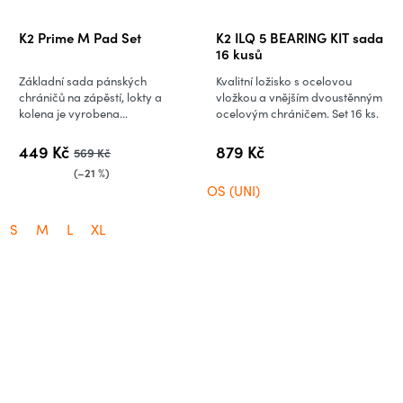
K2 Prime M Pad Set
K2 ILQ 5 BEARING KIT sada
16 kusů
Základní sada pánských
Kvalitní ložisko s ocelovou
chráničů na zápěstí, lokty a
vložkou a vnějším dvoustěnným
kolena je vyrobena...
ocelovým chráničem. Set 16 ks.
449 Kč
879 Kč
569 Kč
(–21 %)
OS (UNI)
S
M
L
XL