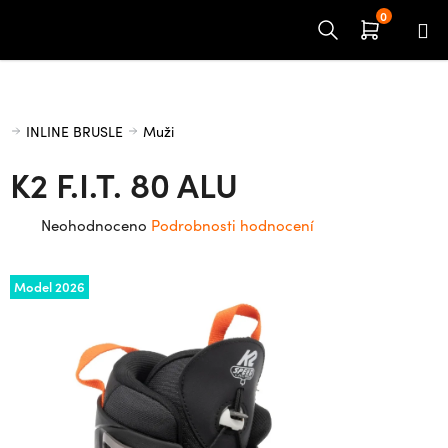
Přejít
na
obsah
Domů
INLINE BRUSLE
Muži
K2 F.I.T. 80 ALU
Průměrné
Neohodnoceno
Podrobnosti hodnocení
hodnocení
produktu
Model 2026
je
0,0
z
5
hvězdiček.