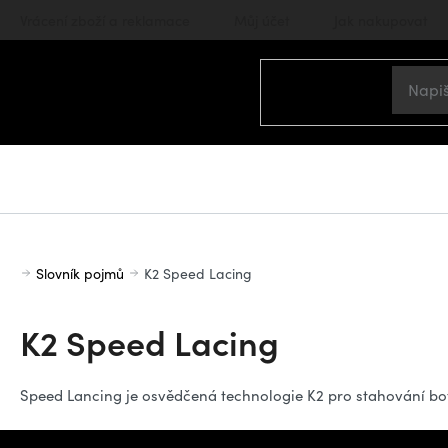
Přejít
Vrácení zboží a reklamace
Můj účet
Jak nakupovat
na
obsah
Domů
Slovník pojmů
K2 Speed Lacing
K2 Speed Lacing
Speed Lancing je osvědčená technologie K2 pro stahování boty
Z