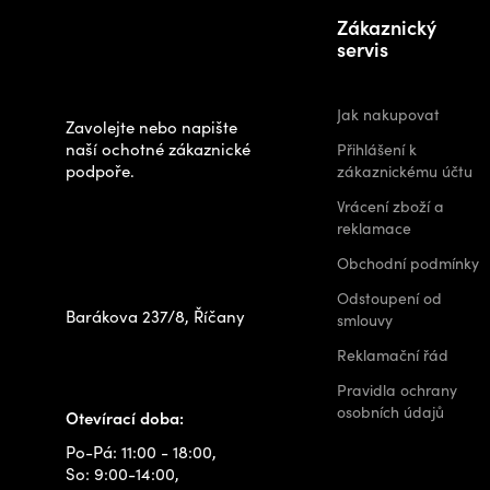
Potřebujete
á
Zákaznický
poradit s
p
servis
výběrem?
a
t
Jak nakupovat
Zavolejte nebo napište
í
naší ochotné zákaznické
Přihlášení k
podpoře.
zákaznickému účtu
Zastavte se za
Vrácení zboží a
námi osobně na
reklamace
prodejně
Obchodní podmínky
Odstoupení od
Barákova 237/8, Říčany
smlouvy
+420 778 480 522
Reklamační řád
info@outdoorshops.cz
Pravidla ochrany
osobních údajů
Otevírací doba:
Po-Pá: 11:00 - 18:00,
So: 9:00-14:00,