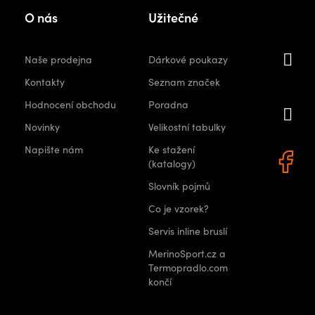
Kon
O nás
Užitečné
i
Naše prodejna
Dárkové poukazy
orshops.
Kontakty
Seznam značek
Hodnocení obchodu
Poradna
+
Novinky
Velikostní tabulky
0 522
Napište nám
Ke stažení
(katalogy)
Slovník pojmů
Co je vzorek?
Servis inline bruslí
MerinoSport.cz a
Termopradlo.com
končí