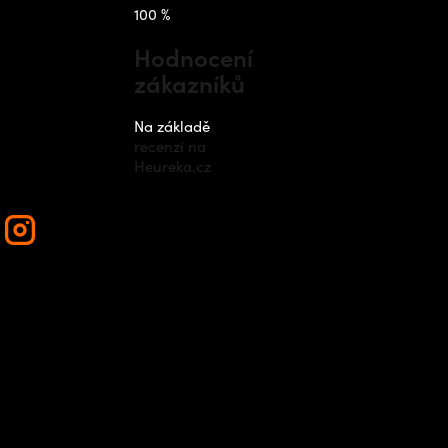
takt
Instagram
100 %
Hodnocení
zákazníků
nfo
@
outdo
cz
Na základě
recenzí na
420 778 48
Heureka.cz