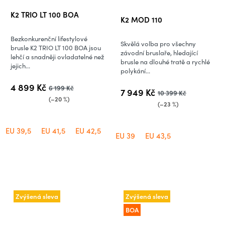
Průměrné
K2 TRIO LT 100 BOA
K2 MOD 110
hodnocení
produktu
Bezkonkurenční lifestylové
Skvělá volba pro všechny
je
brusle K2 TRIO LT 100 BOA jsou
závodní bruslaře, hledající
lehčí a snadněji ovladatelné než
5,0
brusle na dlouhé tratě a rychlé
jejich...
polykání...
z
5
4 899 Kč
6 199 Kč
7 949 Kč
10 399 Kč
hvězdiček.
(–20 %)
(–23 %)
EU 39,5
EU 41,5
EU 42,5
EU 43,5
EU 44
EU 45
EU 4
EU 39
EU 43,5
Zvýšená sleva
Zvýšená sleva
BOA