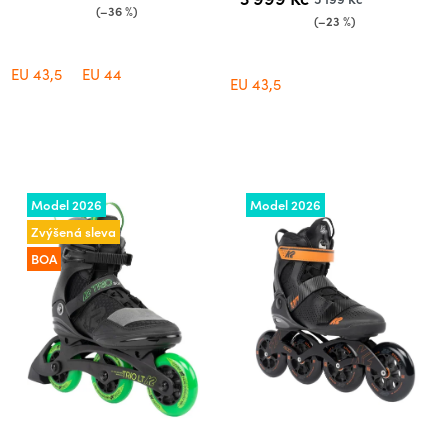
hvězdiček.
(–36 %)
(–23 %)
EU 43,5
EU 44
EU 43,5
Model 2026
Model 2026
Zvýšená sleva
BOA