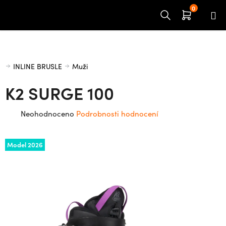
Přejít
na
obsah
Domů
INLINE BRUSLE
Muži
K2 SURGE 100
Průměrné
Neohodnoceno
Podrobnosti hodnocení
hodnocení
produktu
Model 2026
je
0,0
z
5
hvězdiček.