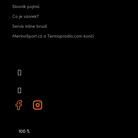
Slovník pojmů
Co je vzorek?
Servis inline bruslí
MerinoSport.cz a Termopradlo.com končí
Kontakt
info
@
outdoorshops.cz
+420 778 480 522
100 %