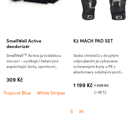
SmellWell Active
K2 MACH PAD SET
deodorizér
SmellWell™ Active je švédskou
Sada chráničů s dvojitým
inovací - vynikající řešení pro
odpružením je vybavena
zapáchajíci boty, sportovní...
ochrannými kryty z PE s
elastomery odolnými proti...
309 Kč
1 199 Kč
1 339 Kč
(–10 %)
Tropical Blue
White Stripes
S
M