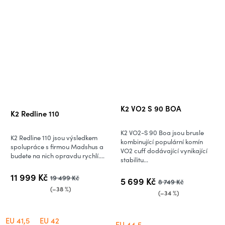
Průměrné
K2 VO2 S 90 BOA
K2 Redline 110
hodnocení
produktu
K2 VO2-S 90 Boa jsou brusle
K2 Redline 110 jsou výsledkem
je
kombinující populární komín
spolupráce s firmou Madshus a
VO2 cuff dodávající vynikající
5,0
budete na nich opravdu rychlí....
stabilitu...
z
11 999 Kč
19 499 Kč
5
5 699 Kč
8 749 Kč
(–38 %)
hvězdiček.
(–34 %)
EU 41,5
EU 42
EU 44,5