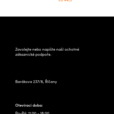
Z
á
Potřebujete poradit s
p
výběrem?
a
t
Zavolejte nebo napište naší ochotné
í
zákaznické podpoře.
Zastavte se za námi osobně
na prodejně
Barákova 237/8, Říčany
+420 778 480 522
info@outdoorshops.cz
Otevírací doba:
Po-Pá: 11:00 - 18:00,