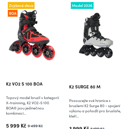
Zvýšená sleva
Model 2026
BOA
Průměrné
K2 VO2 S 100 BOA
K2 SURGE 80 M
hodnocení
produktu
Topový model bruslí v kategorii
Posouvejte své hranice s
je
X-trainning, K2 VO2-S 100
bruslemi K2 Surge 80 - spojení
BOA® jsou jedinečnou
5,0
výkonu a pohodlí pro bruslaře,
kombinací...
kteří...
z
5
5 999 Kč
9 499 Kč
3 999 Kč
5 199 Kč