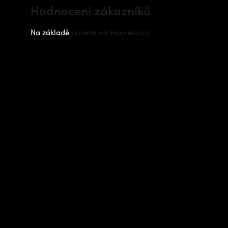
Hodnocení zákazníků
Na základě
recenzí na Heureka.cz
Instagram