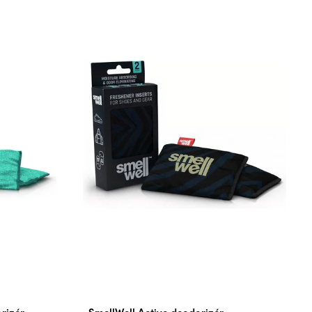
rizér
SmellWell Active deodorizér