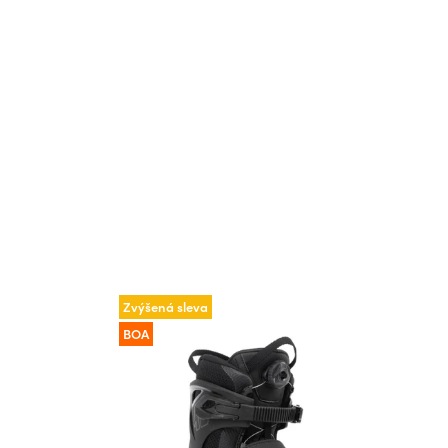
Zvýšená sleva
BOA