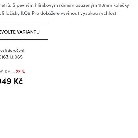
ězdiček.
metrů. S pevným hliníkovým rámem osazeným 110mm kolečky
ofi ložisky ILQ9 Pro dokážete vyvinout vysokou rychlost.
ZVOLTE VARIANTU
osti doručení
163.1.1.065
99 Kč
–23 %
949 Kč
á cena: