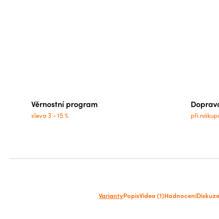
Věrnostní program
Doprav
sleva 3 - 15 %
při nákup
Varianty
Popis
Videa (1)
Hodnocení
Diskuz