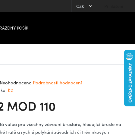
CZK
Přihlášení
RÁZDNÝ KOŠÍK
ůměrné
Neohodnoceno
Podrobnosti hodnocení
dnocení
čka:
K2
oduktu
2 MOD 110
0
lá volba pro všechny závodní bruslaře, hledající brusle na
hé tratě a rychlé polykání závodních či tréninkových