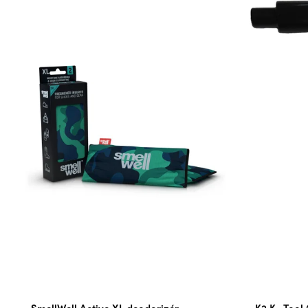
SmellWell Active XL deodorizér
K2 K- Tool 