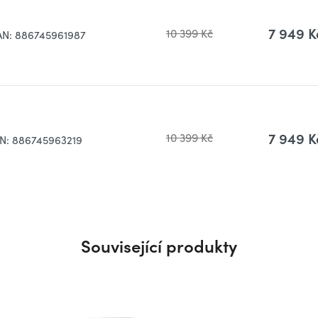
7 949 K
10 399 Kč
AN:
886745961987
7 949 K
10 399 Kč
N:
886745963219
Související produkty