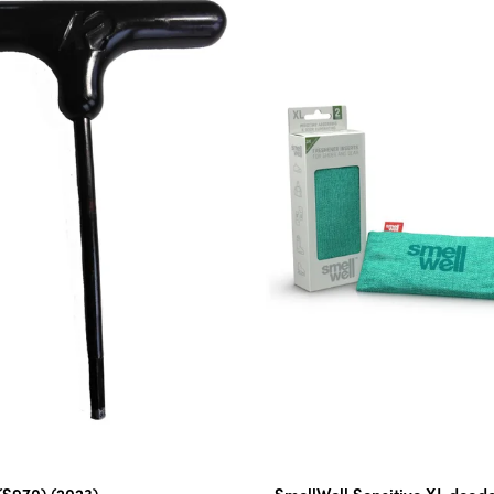
(S970) (2023)
SmellWell Sensitive XL deodo