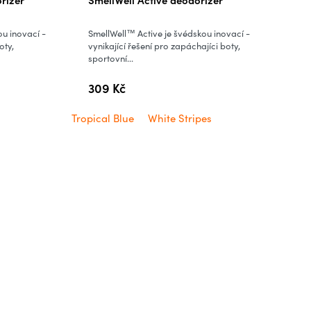
ou inovací -
SmellWell™ Active je švédskou inovací -
oty,
vynikající řešení pro zapáchajíci boty,
sportovní...
309 Kč
Tropical Blue
White Stripes