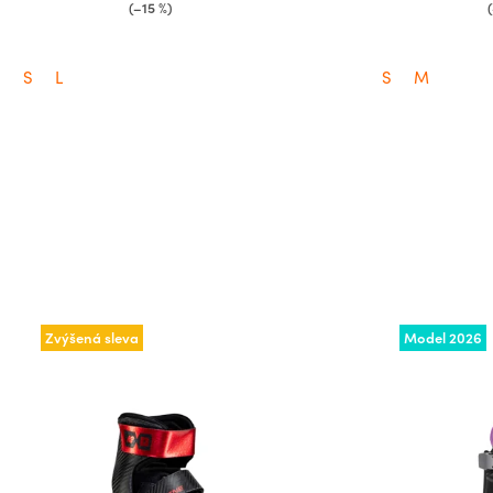
(–15 %)
S
L
S
M
Zvýšená sleva
Model 2026