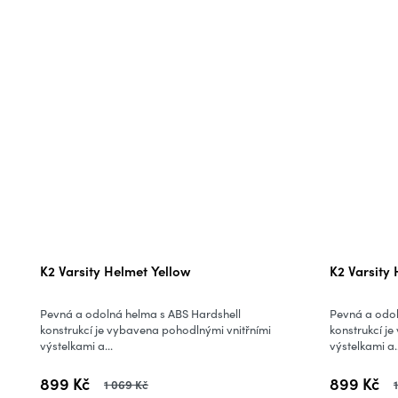
K2 Varsity Helmet Yellow
K2 Varsity
Pevná a odolná helma s ABS Hardshell
Pevná a odol
konstrukcí je vybavena pohodlnými vnitřními
konstrukcí j
výstelkami a...
výstelkami a..
899 Kč
899 Kč
1 069 Kč