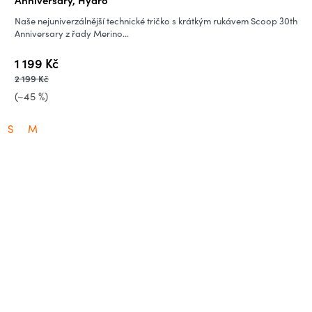
Naše nejuniverzálnější technické tričko s krátkým rukávem Scoop 30th
Anniversary z řady Merino...
1 199 Kč
2 199 Kč
(–45 %)
S
M