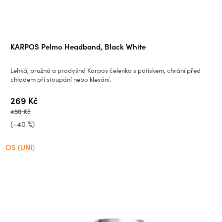
n
í
KARPOS Pelmo Headband, Black White
m
Lehká, pružná a prodyšná Karpos čelenka s potiskem, chrání před
p
chladem při stoupání nebo klesání.
269 Kč
r
450 Kč
o
(–40 %)
o
OS (UNI)
u
t
d