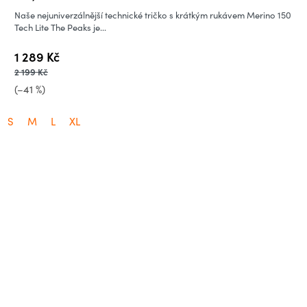
Naše nejuniverzálnější technické tričko s krátkým rukávem Merino 150
Tech Lite The Peaks je...
1 289 Kč
2 199 Kč
(–41 %)
S
M
L
XL