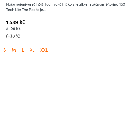
Naše nejuniverzálnější technické tričko s krátkým rukávem Merino 150
Tech Lite The Peaks je...
1 539 Kč
2 199 Kč
(–30 %)
S
M
L
XL
XXL