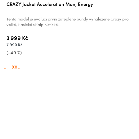
Průměrné
CRAZY Jacket Acceleration Man, Energy
hodnocení
produktu
Tento model je evolucí první zateplené bundy vynalezené Crazy pro
je
velké, klasické skialpinistické...
0,0
3 999 Kč
z
7 990 Kč
5
(–49 %)
hvězdiček.
L
XXL