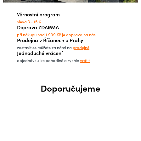
h
Věrnostní program
o
sleva 3 - 15 %
Doprava ZDARMA
p
při nákupu nad 1 999 Kč je doprava na nás
Prodejna v Říčanech u Prahy
zastavit se můžete za námi na
prodejně
s
Jednoduché vrácení
objednávku lze pohodlně a rychle
vrátit
.
c
Doporučujeme
z
–
e
s