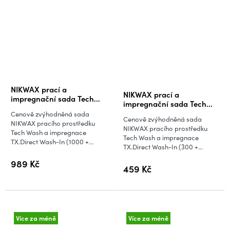
Průměrné
NIKWAX prací a
NIKWAX prací a
hodnocení
impregnační sada Tech
impregnační sada Tech
Wash a TX.Direct (1 + 1 l)
produktu
Wash a TX.Direct (300 +
Cenově zvýhodněná sada
Cenově zvýhodněná sada
300 ml)
je
NIKWAX pracího prostředku
NIKWAX pracího prostředku
Tech Wash a impregnace
5,0
Tech Wash a impregnace
TX.Direct Wash-In (1000 +...
TX.Direct Wash-In (300 +...
z
5
989 Kč
459 Kč
hvězdiček.
Více za méně
Více za méně