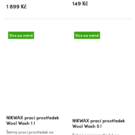
5
149 Kč
1 899 Kč
hvězdiček.
Více za méně
Více za méně
Průměrné
NIKWAX prací prostředek
NIKWAX prací prostředek
hodnocení
Wool Wash 1 l
Wool Wash 5 l
produktu
Šetrný prací prostředek na
Šetrný prací prostředek na