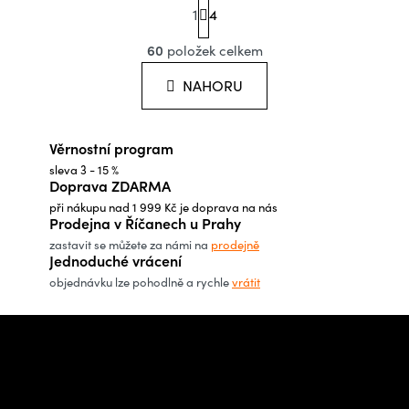
1
t
4
O
r
á
60
položek celkem
v
n
l
k
NAHORU
o
á
v
d
á
Věrnostní program
a
n
í
sleva 3 - 15 %
c
Doprava ZDARMA
í
při nákupu nad 1 999 Kč je doprava na nás
p
Prodejna v Říčanech u Prahy
r
zastavit se můžete za námi na
prodejně
Jednoduché vrácení
v
objednávku lze pohodlně a rychle
vrátit
k
y
Z
v
á
Potřebujete poradit s
ý
p
výběrem?
p
a