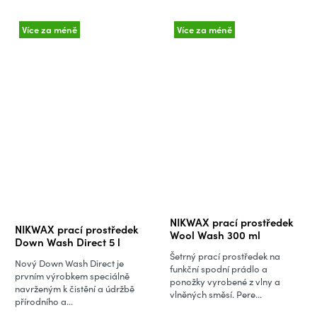
Více za méně
Více za méně
Průměrné
NIKWAX prací prostředek
NIKWAX prací prostředek
hodnocení
Wool Wash 300 ml
Down Wash Direct 5 l
produktu
Šetrný prací prostředek na
Nový Down Wash Direct je
je
funkční spodní prádlo a
prvním výrobkem speciálně
ponožky vyrobené z vlny a
5,0
navrženým k čistění a údržbě
vlněných směsí. Pere...
přírodního a...
z