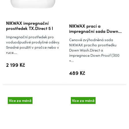
Průměrné
NIKWAX impregnační
NIKWAX prací a
hodnocení
prostředek TX.Direct 5 l
impregnační sada Down
produktu
Wash.Direct a Down Proof
Impregnační prostředek pro
Cenově zvýhodněná sada
(300 + 300 ml)
je
voduodpudivé prodyšné oděvy.
NIKWAX pracího prostředku
Snadné použití v pračce nebo v
5,0
Down Wash.Direct a
ruce....
impregnace Down Proof (300
z
+...
5
2 199 Kč
hvězdiček.
489 Kč
Více za méně
Více za méně