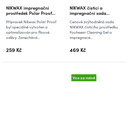
NIKWAX impregnační
NIKWAX čisticí a
prostředek Polar Proof
impregnační sada
300 ml
Footwear Cleaning Gel a
Přípravek Nikwax Polar Proof
Cenově zvýhodněná sada
Fabric/Leather Proof (300
byl speciálně vytvořen a
NIKWAX čistícího prostředku
+ 300 ml)
optimalizován pro flísové
Footwear Cleaning Gel a
oděvy. Zanechává...
impregnace...
259 Kč
469 Kč
Více za méně