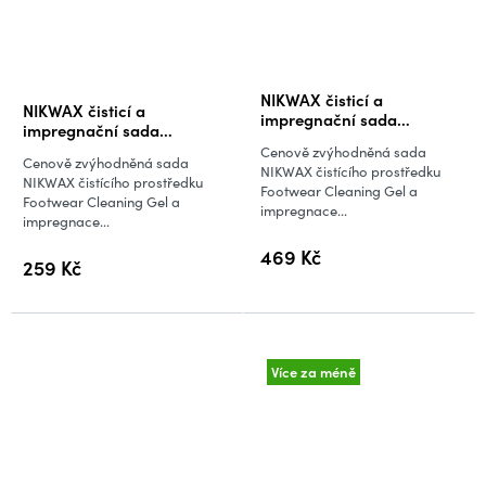
Průměrné
NIKWAX čisticí a
NIKWAX čisticí a
hodnocení
impregnační sada
impregnační sada
Footwear Cleaning Gel a
produktu
Footwear Cleaning Gel a
Cenově zvýhodněná sada
Nubuck/Suede Proof (300
Cenově zvýhodněná sada
Nubuck & Suede Proof (125
je
NIKWAX čistícího prostředku
+ 300 ml)
NIKWAX čistícího prostředku
+ 125 ml)
Footwear Cleaning Gel a
5,0
Footwear Cleaning Gel a
impregnace...
impregnace...
z
5
469 Kč
259 Kč
hvězdiček.
Více za méně