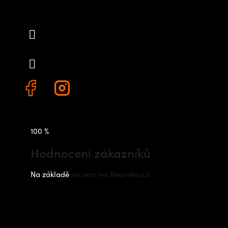
info
@
outdoorshops.cz
+420 778 480 522
100 %
Hodnocení zákazníků
Na základě
recenzí na Heureka.cz