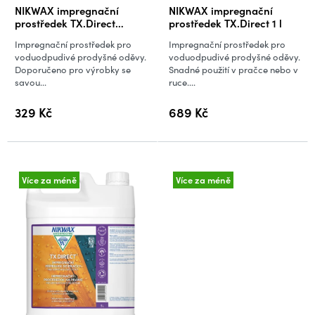
ů
Průměrné
Průměrné
NIKWAX impregnační
NIKWAX impregnační
hodnocení
hodnocení
prostředek TX.Direct
prostředek TX.Direct 1 l
Spray-On 300 ml
produktu
produktu
Impregnační prostředek pro
Impregnační prostředek pro
je
je
voduodpudivé prodyšné oděvy.
voduodpudivé prodyšné oděvy.
Doporučeno pro výrobky se
Snadné použití v pračce nebo v
5,0
5,0
savou...
ruce....
z
z
5
5
329 Kč
689 Kč
hvězdiček.
hvězdiček.
Více za méně
Více za méně