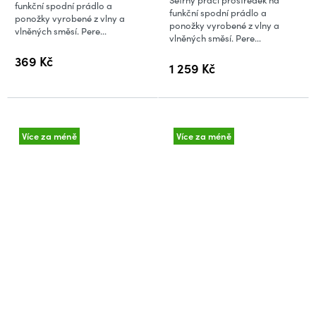
je
funkční spodní prádlo a
funkční spodní prádlo a
ponožky vyrobené z vlny a
4,0
ponožky vyrobené z vlny a
vlněných směsí. Pere...
vlněných směsí. Pere...
z
5
369 Kč
1 259 Kč
hvězdiček.
Více za méně
Více za méně