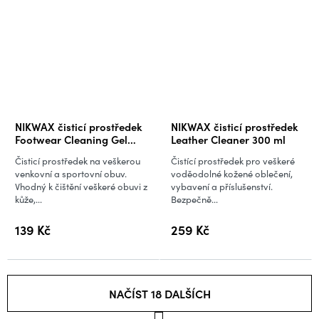
NIKWAX čisticí prostředek
NIKWAX čisticí prostředek
Footwear Cleaning Gel
Leather Cleaner 300 ml
Brush 125 ml
Čisticí prostředek na veškerou
Čistící prostředek pro veškeré
venkovní a sportovní obuv.
voděodolné kožené oblečení,
Vhodný k čištění veškeré obuvi z
vybavení a příslušenství.
kůže,...
Bezpečně...
139 Kč
259 Kč
NAČÍST 18 DALŠÍCH
S