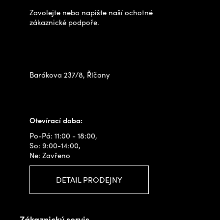
i
t
Zavolejte nebo napište naší ochotné
s
í
zákaznické podpoře.
u
Zastavte se za námi osobně
na prodejně
Barákova 237/8, Říčany
+420 778 480 522
info@outdoorshops.cz
Otevírací doba:
Po-Pá: 11:00 - 18:00,
So: 9:00-14:00,
Ne: Zavřeno
DETAIL PRODEJNY
Zákaznický servis