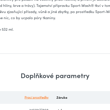
d hlíny, krve a trávy). Tajemství přípravku Sport-Wash® tkví v to
ěvu zjasňující přísady, vůně a jiné zbytky, po prostředku Sport
e nic, co by ucpalo póry tkaniny.
 532 ml.
Doplňkové parametry
Prací prostředky
Záruka