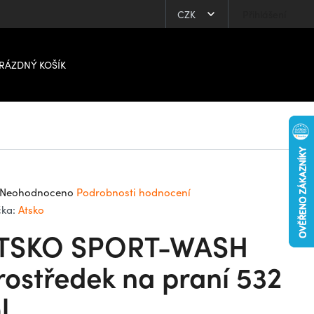
CZK
Přihlášení
RÁZDNÝ KOŠÍK
ůměrné
Neohodnoceno
Podrobnosti hodnocení
dnocení
čka:
Atsko
oduktu
TSKO SPORT-WASH
0
rostředek na praní 532
l