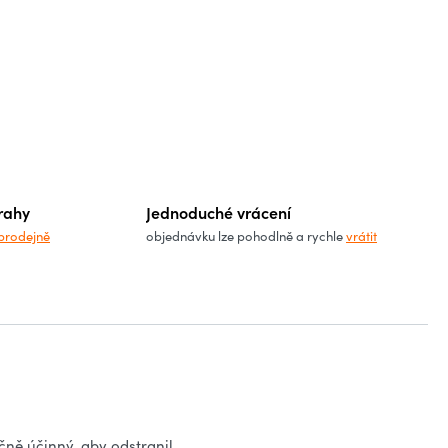
rahy
Jednoduché vrácení
prodejně
objednávku lze pohodlně a rychle
vrátit
ečně účinný, aby odstranil