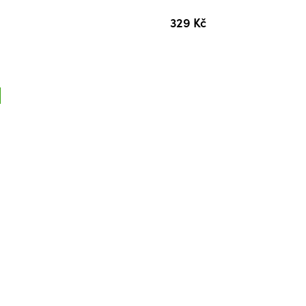
z
329 Kč
5
hvězdiček.