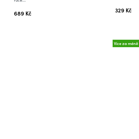
ruce....
z
329 Kč
689 Kč
5
hvězdiček.
Více za méně