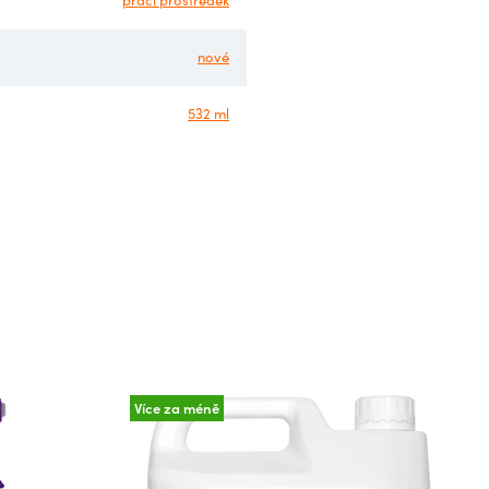
prací prostředek
nové
532 ml
Více za méně