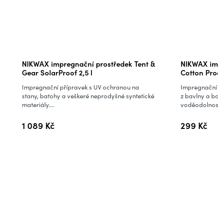
NIKWAX impregnační prostředek Tent &
NIKWAX im
Gear SolarProof 2,5 l
Cotton Pro
Impregnační přípravek s UV ochranou na
Impregnační 
stany, batohy a veškeré neprodyšné syntetické
z bavlny a b
materiály....
voděodolnost,
1 089 Kč
299 Kč