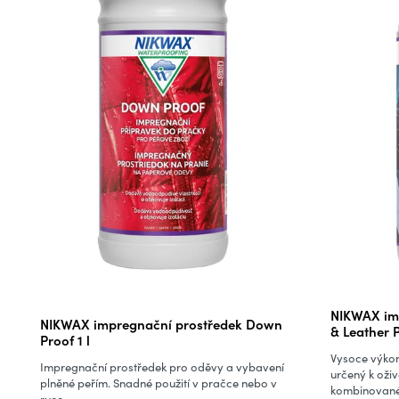
Průměrné
NIKWAX imp
NIKWAX impregnační prostředek Down
hodnocení
& Leather 
Proof 1 l
produktu
Vysoce výko
Impregnační prostředek pro oděvy a vybavení
je
určený k oži
plněné peřím. Snadné použití v pračce nebo v
kombinované 
5,0