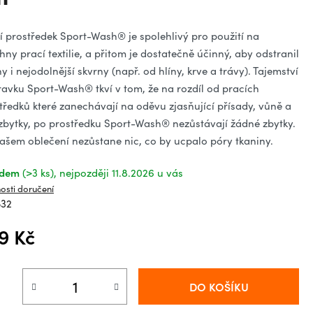
ězdiček.
í prostředek Sport-Wash® je spolehlivý pro použití na
hny prací textilie, a přitom je dostatečně účinný, aby odstranil
y i nejodolnější skvrny (např. od hlíny, krve a trávy). Tajemství
ravku Sport-Wash® tkví v tom, že na rozdíl od pracích
tředků které zanechávají na oděvu zjasňující přísady, vůně a
 zbytky, po prostředku Sport-Wash® nezůstávají žádné zbytky.
ašem oblečení nezůstane nic, co by ucpalo póry tkaniny.
adem
(>3 ks)
11.8.2026
osti doručení
532
9 Kč
á cena:
DO KOŠÍKU