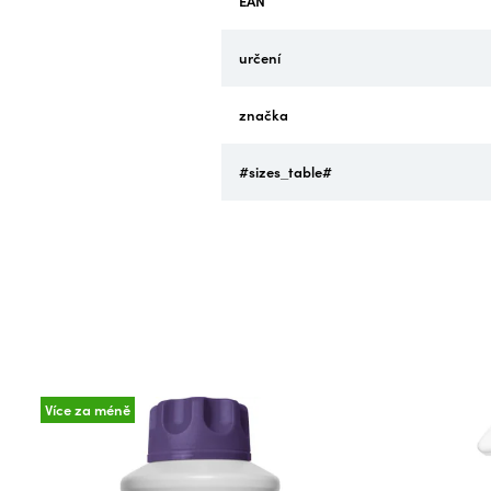
EAN
určení
značka
#sizes_table#
Více za méně