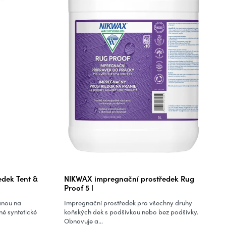
Průměrné
dek Tent &
NIKWAX impregnační prostředek Rug
hodnocení
Proof 5 l
produktu
anou na
Impregnační prostředek pro všechny druhy
je
né syntetické
koňských dek s podšívkou nebo bez podšívky.
Obnovuje a...
5,0