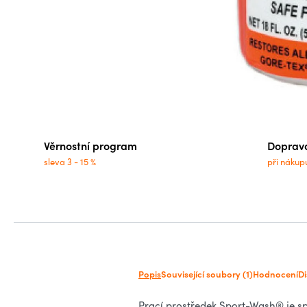
Věrnostní program
Doprav
sleva 3 - 15 %
při nákup
Popis
Související soubory (1)
Hodnocení
D
Prací prostředek Sport-Wash® je spo