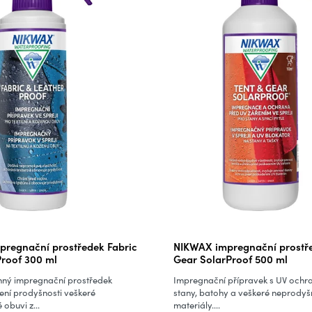
Průměrné
regnační prostředek Fabric
NIKWAX impregnační prostře
hodnocení
Proof 300 ml
Gear SolarProof 500 ml
produktu
nný impregnační prostředek
Impregnační přípravek s UV ochr
je
vení prodyšnosti veškeré
stany, batohy a veškeré neprodyš
obuvi z...
materiály....
5,0