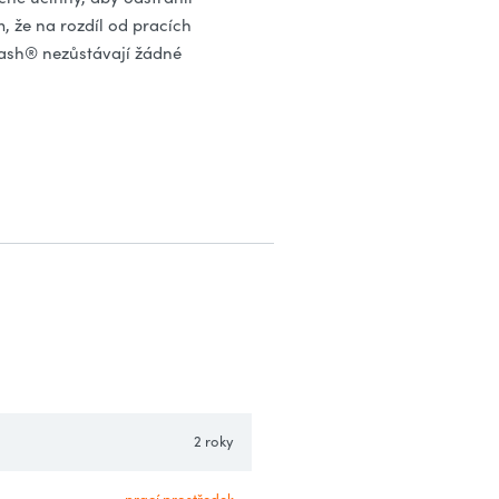
m, že na rozdíl od pracích
-Wash® nezůstávají žádné
2 roky