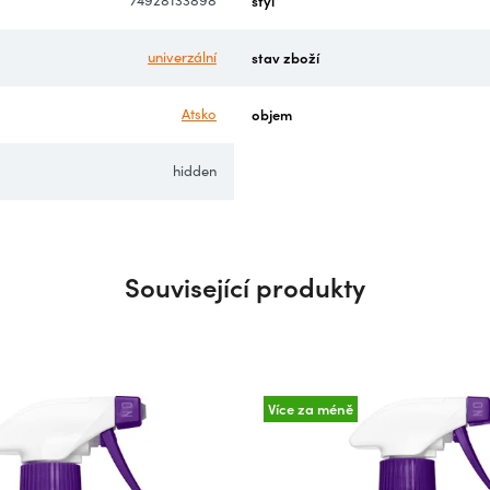
74928133898
styl
univerzální
stav zboží
Atsko
objem
hidden
Související produkty
Více za méně