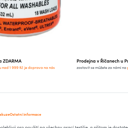
a ZDARMA
Prodejna v Říčanech u P
u nad 1 999 Kč je doprava na nás
zastavit se můžete za námi na
iskuze
Ostatní informace
lehlivý pro použití na všechny prací textilie, a přitom je dostat