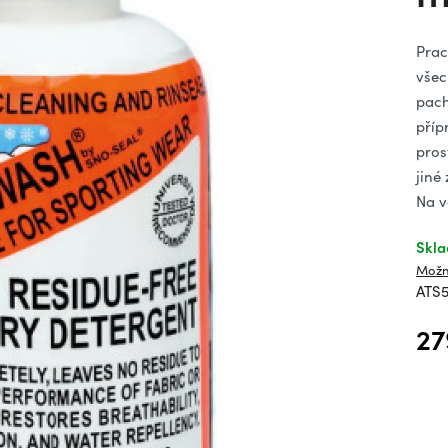
hv
Prac
všec
pach
příp
pros
jiné
Na v
Skl
Možn
ATS
27
Měrn