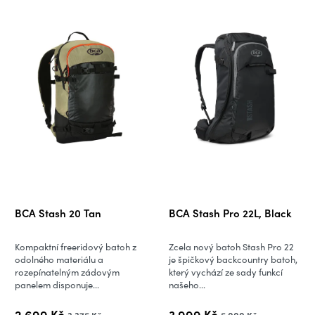
BCA Stash 20 Tan
BCA Stash Pro 22L, Black
Kompaktní freeridový batoh z
Zcela nový batoh Stash Pro 22
odolného materiálu a
je špičkový backcountry batoh,
rozepínatelným zádovým
který vychází ze sady funkcí
panelem disponuje...
našeho...
2 699 Kč
3 999 Kč