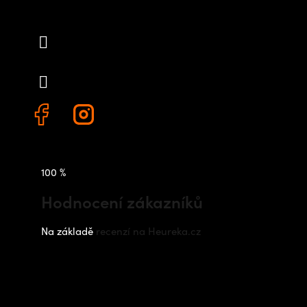
info
@
outdoorshops.cz
+420 778 480 522
100 %
Hodnocení zákazníků
Na základě
recenzí na Heureka.cz