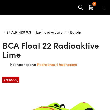
Přejít
na
obsah
Domů
SKIALPINISMUS
Lavinové vybavení
Batohy
BCA Float 22 Radioaktive
Lime
Průměrné
Neohodnoceno
Podrobnosti hodnocení
hodnocení
produktu
VÝPRODEJ
je
0,0
z
5
hvězdiček.