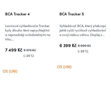
BCA Tracker 4
BCA Tracker S
Lavinové vyhledávače Tracker
Vyhledávač BCA, který překvapí
byly dlouho těmi nejrychlejšími
ještě vyšší rychlostí vyhledávání
a nejsnadněji ovladatelnými na
a svojí nízkou váhou. Displej s...
trhu....
6 399 Kč
8 000 Kč
7 499 Kč
9 375 Kč
(–20 %)
(–20 %)
OS (UNI)
OS (UNI)