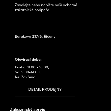
t
Zavolejte nebo napište naší ochotné
í
zákaznické podpoře.
Zastavte se za námi osobně
na prodejně
Barákova 237/8, Říčany
+420 778 480 522
info@outdoorshops.cz
Otevírací doba:
Po-Pá: 11:00 - 18:00,
So: 9:00-14:00,
Ne: Zavřeno
DETAIL PRODEJNY
Zákaznický servis