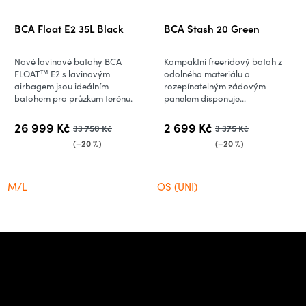
BCA Float E2 35L Black
BCA Stash 20 Green
Nové lavinové batohy BCA
Kompaktní freeridový batoh z
FLOAT™ E2 s lavinovým
odolného materiálu a
airbagem jsou ideálním
rozepínatelným zádovým
batohem pro průzkum terénu.
panelem disponuje...
26 999 Kč
2 699 Kč
33 750 Kč
3 375 Kč
(–20 %)
(–20 %)
M/L
OS (UNI)
Z
á
Potřebujete poradit s
p
výběrem?
a