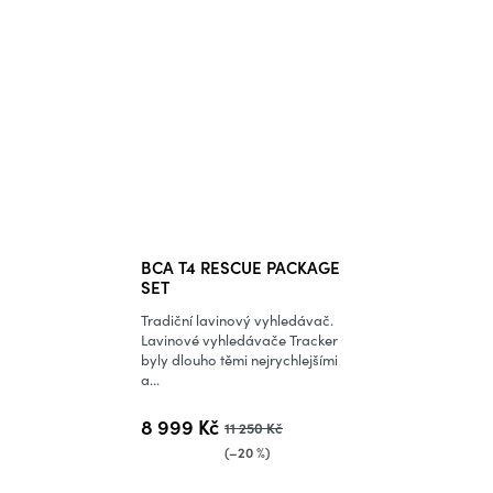
BCA T4 RESCUE PACKAGE
SET
Tradiční lavinový vyhledávač.
Lavinové vyhledávače Tracker
byly dlouho těmi nejrychlejšími
a...
8 999 Kč
11 250 Kč
(–20 %)