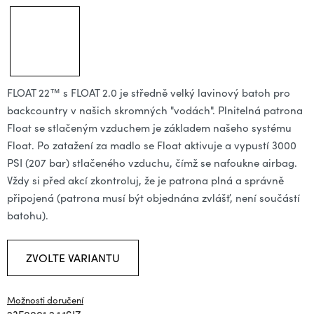
FLOAT 22™ s FLOAT 2.0 je středně velký lavinový batoh pro
backcountry v našich skromných "vodách". Plnitelná patrona
Float se stlačeným vzduchem je základem našeho systému
Float. Po zatažení za madlo se Float aktivuje a vypustí 3000
PSI (207 bar) stlačeného vzduchu, čímž se nafoukne airbag.
Vždy si před akcí zkontroluj, že je patrona plná a správně
připojená (patrona musí být objednána zvlášť, není součástí
batohu).
ZVOLTE VARIANTU
Možnosti doručení