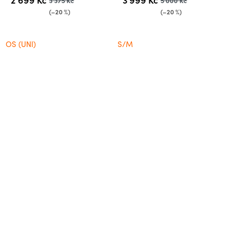
3 375 Kč
5 000 Kč
(–20 %)
(–20 %)
OS (UNI)
S/M