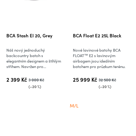
BCA Stash El 20, Grey
BCA Float E2 25L Black
Náš nový jednoduchý
Nové lavinové batohy BCA
backcountry batoh s
FLOAT™ E2 s lavinovým
elegantním designem a štíhlým
airbagem jsou ideálním
střihem. Navržen pro...
batohem pro průzkum terénu.
2 399 Kč
25 999 Kč
3 000 Kč
32 500 Kč
(–20 %)
(–20 %)
M/L