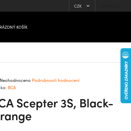
CZK
Přihlášení
RÁZDNÝ KOŠÍK
ůměrné
Neohodnoceno
Podrobnosti hodnocení
dnocení
čka:
BCA
oduktu
CA Scepter 3S, Black-
0
range