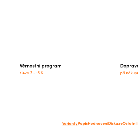
Věrnostní program
Doprav
sleva 3 - 15 %
při nákup
Varianty
Popis
Hodnocení
Diskuze
Ostatní