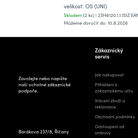
velikost: OS (UNI)
Skladem
(2 ks)
| 23H6120.1.1.1SIZ
EA
Můžeme doručit do:
10.8.2026
Z
Potřebujete
á
Zákaznický
poradit s
p
servis
výběrem?
a
t
Jak nakupovat
Zavolejte nebo napište
í
naší ochotné zákaznické
Přihlášení k
podpoře.
zákaznickému účtu
Zastavte se za
Vrácení zboží a
námi osobně na
reklamace
prodejně
Obchodní podmínky
Odstoupení od
Barákova 237/8, Říčany
smlouvy