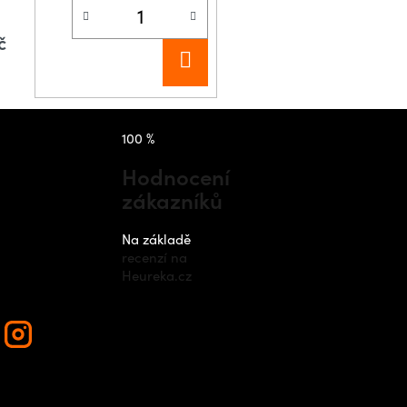
č
DO
KOŠÍKU
takt
Instagram
100 %
Hodnocení
zákazníků
nfo
@
outdo
cz
Na základě
recenzí na
420 778 48
Heureka.cz