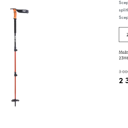
hv
Scep
spli
Scep
Možn
23H6
3 00
2 
Měrn