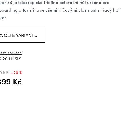
ězdiček.
ter 3S je teleskopická třídílná celoroční hůl určená pro
tboarding a turistiku se všemi klíčovými vlastnostmi řady holí
ter.
ZVOLTE VARIANTU
osti doručení
120.1.1.1SIZ
0 Kč
–20 %
399 Kč
á cena: