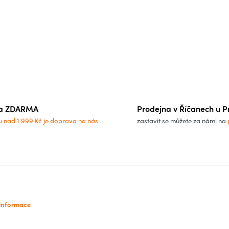
a ZDARMA
Prodejna v Říčanech u P
u nad 1 999 Kč je doprava na nás
zastavit se můžete za námi na
 informace