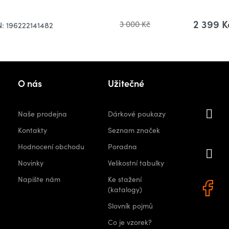
2 399 K
3 000 Kč
N:
196222141482
Kon
O nás
Užitečné
i
Naše prodejna
Dárkové poukazy
orshops.
Kontakty
Seznam značek
Hodnocení obchodu
Poradna
+
Novinky
Velikostní tabulky
0 522
Napište nám
Ke stažení
(katalogy)
Slovník pojmů
Co je vzorek?