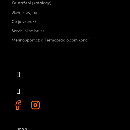
Ke stažení (katalogy)
Slovník pojmů
Co je vzorek?
Servis inline bruslí
MerinoSport.cz a Termopradlo.com končí
Kontakt
info
@
outdoorshops.cz
+420 778 480 522
100 %