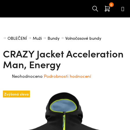
Přejít
na
obsah
Domů
OBLEČENÍ
Muži
Bundy
Volnočasové bundy
CRAZY Jacket Acceleration
Man, Energy
Průměrné
Neohodnoceno
Podrobnosti hodnocení
hodnocení
produktu
Zvýšená sleva
je
0,0
z
5
hvězdiček.