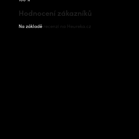
Hodnocení zákazníků
Na základě
recenzí na Heureka.cz
Instagram