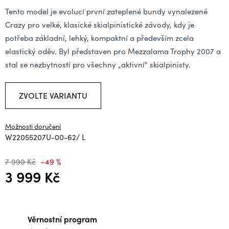
Tento model je evolucí první zateplené bundy vynalezené
Crazy pro velké, klasické skialpinistické závody, kdy je
potřeba základní, lehký, kompaktní a především zcela
elastický oděv. Byl představen pro Mezzalama Trophy 2007 a
stal se nezbytností pro všechny „aktivní“ skialpinisty.
ZVOLTE VARIANTU
Možnosti doručení
W22055207U-00-62/ L
7 990 Kč
–49 %
3 999 Kč
Měrná cena:
Věrnostní program