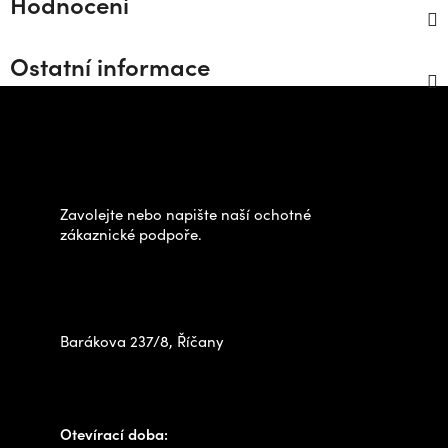
Hodnocení
Ostatní informace
Z
á
Potřebujete poradit s
p
výběrem?
a
t
Zavolejte nebo napište naší ochotné
í
zákaznické podpoře.
Zastavte se za námi osobně
na prodejně
Barákova 237/8, Říčany
+420 778 480 522
info@outdoorshops.cz
Otevírací doba: