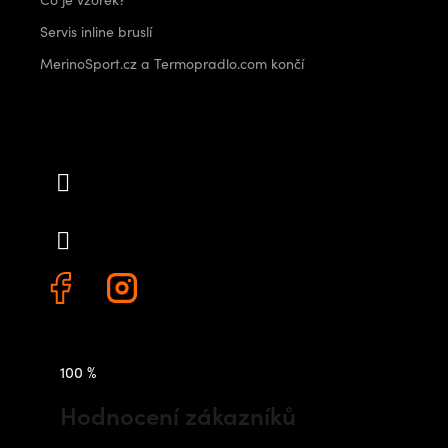
Servis inline bruslí
MerinoSport.cz a Termopradlo.com končí
Kontakt
info
@
outdoorshops.cz
+420 778 480 522
100 %
Hodnocení zákazníků