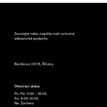
Z
á
Potřebujete poradit s
p
výběrem?
a
t
Zavolejte nebo napište naší ochotné
í
zákaznické podpoře.
Zastavte se za námi osobně
na prodejně
Barákova 237/8, Říčany
+420 778 480 522
info@outdoorshops.cz
Otevírací doba:
Po-Pá: 11:00 - 18:00,
So: 9:00-14:00,
Ne: Zavřeno