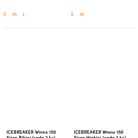
S
M
L
S
M
ICEBREAKER Wmns 150
ICEBREAKER Wmns 150
Siren Bikini (sada 2 ks),
Siren Hipkini (sada 2 ks),