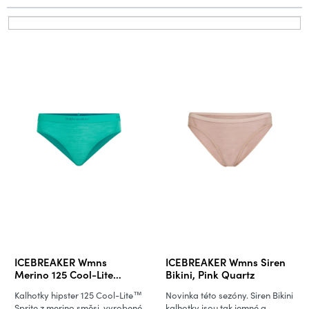
p
r
V
o
ý
d
p
u
i
k
s
t
p
ů
r
o
d
u
k
t
ů
ICEBREAKER Wmns
ICEBREAKER Wmns Siren
Merino 125 Cool-Lite
Bikini, Pink Quartz
Sprite Hipster, Fresh
Kalhotky hipster 125 Cool-Lite™
Novinka této sezóny. Siren Bikini
(vzorek)
Sprite z merino směsi, vyrobené
kalhotky jsou tak jemné a