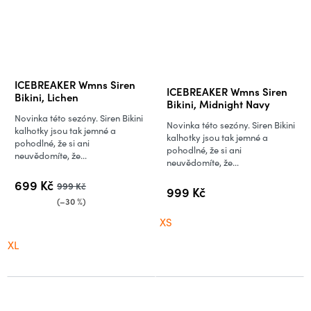
Průměrné
ICEBREAKER Wmns Siren
ICEBREAKER Wmns Siren
hodnocení
Bikini, Lichen
Bikini, Midnight Navy
produktu
Novinka této sezóny. Siren Bikini
Novinka této sezóny. Siren Bikini
je
kalhotky jsou tak jemné a
kalhotky jsou tak jemné a
pohodlné, že si ani
5,0
pohodlné, že si ani
neuvědomíte, že...
neuvědomíte, že...
z
5
699 Kč
999 Kč
999 Kč
hvězdiček.
(–30 %)
XS
XL