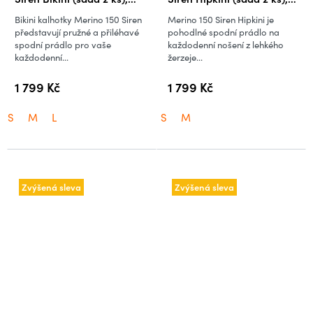
Black
Black
Bikini kalhotky Merino 150 Siren
Merino 150 Siren Hipkini je
představují pružné a přiléhavé
pohodlné spodní prádlo na
spodní prádlo pro vaše
každodenní nošení z lehkého
každodenní...
žerzeje...
1 799 Kč
1 799 Kč
S
M
L
S
M
Zvýšená sleva
Zvýšená sleva