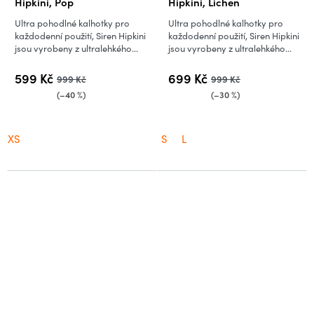
Hipkini, Pop
Hipkini, Lichen
Ultra pohodlné kalhotky pro
Ultra pohodlné kalhotky pro
každodenní použití, Siren Hipkini
každodenní použití, Siren Hipkini
jsou vyrobeny z ultralehkého...
jsou vyrobeny z ultralehkého...
599 Kč
699 Kč
999 Kč
999 Kč
(–40 %)
(–30 %)
XS
S
L