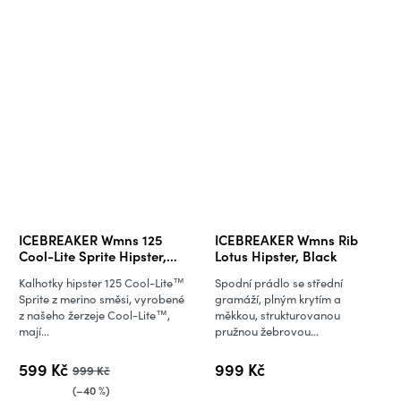
ICEBREAKER Wmns 125
ICEBREAKER Wmns Rib
Cool-Lite Sprite Hipster,
Lotus Hipster, Black
Pop
Kalhotky hipster 125 Cool-Lite™
Spodní prádlo se střední
Sprite z merino směsi, vyrobené
gramáží, plným krytím a
z našeho žerzeje Cool-Lite™,
měkkou, strukturovanou
mají...
pružnou žebrovou...
599 Kč
999 Kč
999 Kč
(–40 %)