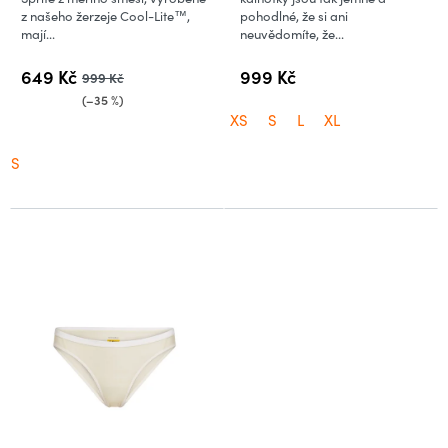
z našeho žerzeje Cool-Lite™,
pohodlné, že si ani
mají...
neuvědomíte, že...
649 Kč
999 Kč
999 Kč
(–35 %)
XS
S
L
XL
S