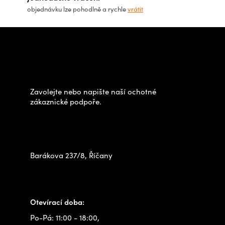
v
objednávku lze pohodlně a rychle
vrátit
k
y
Z
v
á
Potřebujete poradit s
ý
p
výběrem?
p
a
i
t
Zavolejte nebo napište naší ochotné
s
í
zákaznické podpoře.
u
Zastavte se za námi osobně
na prodejně
Barákova 237/8, Říčany
+420 778 480 522
info@outdoorshops.cz
Otevírací doba:
Po-Pá: 11:00 - 18:00,