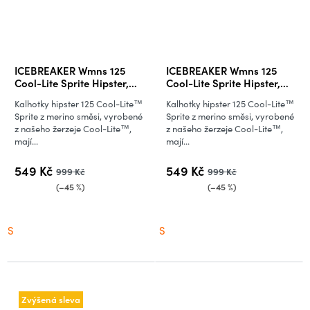
ICEBREAKER Wmns 125
ICEBREAKER Wmns 125
Cool-Lite Sprite Hipster,
Cool-Lite Sprite Hipster,
Blush (vzorek)
Topaz (vzorek)
Kalhotky hipster 125 Cool-Lite™
Kalhotky hipster 125 Cool-Lite™
Sprite z merino směsi, vyrobené
Sprite z merino směsi, vyrobené
z našeho žerzeje Cool-Lite™,
z našeho žerzeje Cool-Lite™,
mají...
mají...
549 Kč
549 Kč
999 Kč
999 Kč
(–45 %)
(–45 %)
S
S
Zvýšená sleva