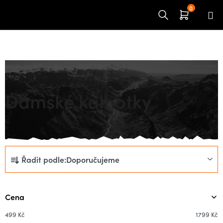
Přejít
na
obsah
Domů
OBLEČENÍ
Ženy
Spodní prádlo
Kalhotky
Dámské kalhotky
Ř
Řadit podle:
Doporučujeme
a
z
e
Cena
n
í
499
Kč
1799
Kč