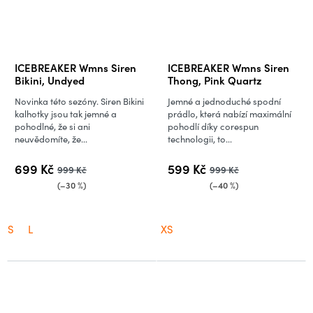
ICEBREAKER Wmns Siren
ICEBREAKER Wmns Siren
Bikini, Undyed
Thong, Pink Quartz
Novinka této sezóny. Siren Bikini
Jemné a jednoduché spodní
kalhotky jsou tak jemné a
prádlo, která nabízí maximální
pohodlné, že si ani
pohodlí díky corespun
neuvědomíte, že...
technologii, to...
699 Kč
599 Kč
999 Kč
999 Kč
(–30 %)
(–40 %)
S
L
XS