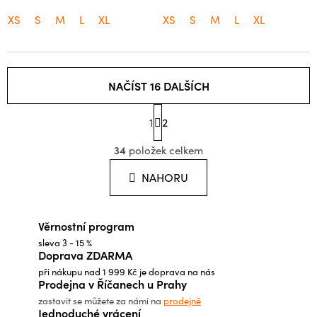
XS
S
M
L
XL
XS
S
M
L
XL
NAČÍST 16 DALŠÍCH
S
1
t
2
O
r
á
34
položek celkem
v
n
l
k
NAHORU
o
á
v
d
á
Věrnostní program
a
n
í
sleva 3 - 15 %
c
Doprava ZDARMA
í
při nákupu nad 1 999 Kč je doprava na nás
p
Prodejna v Říčanech u Prahy
r
zastavit se můžete za námi na
prodejně
Jednoduché vrácení