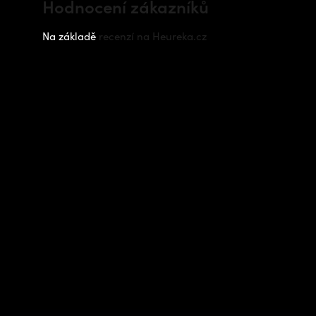
Hodnocení zákazníků
Na základě
recenzí na Heureka.cz
Instagram