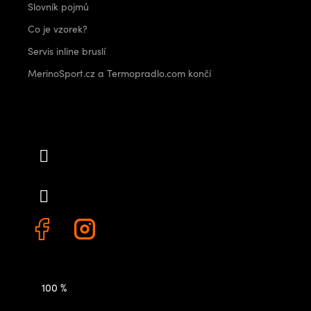
Slovník pojmů
Co je vzorek?
Servis inline bruslí
MerinoSport.cz a Termopradlo.com končí
Kontakt
info
@
outdoorshops.cz
+420 778 480 522
100 %