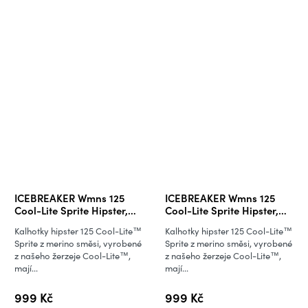
ICEBREAKER Wmns 125
ICEBREAKER Wmns 125
Cool-Lite Sprite Hipster,
Cool-Lite Sprite Hipster,
Gritstone Heather
Black
Kalhotky hipster 125 Cool-Lite™
Kalhotky hipster 125 Cool-Lite™
Sprite z merino směsi, vyrobené
Sprite z merino směsi, vyrobené
z našeho žerzeje Cool-Lite™,
z našeho žerzeje Cool-Lite™,
mají...
mají...
999 Kč
999 Kč